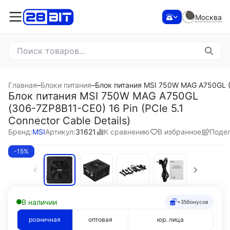
Москва
Главная
–
Блоки питания
–
Блок питания MSI 750W MAG A750GL (30
Блок питания MSI 750W MAG A750GL
(306-7ZP8B11-CE0) 16 Pin (PCIe 5.1
Connector Cable Details)
К сравнению
В избранное
Поде
Бренд:
MSI
Артикул:
31621
-15%
В наличии
+35
бонусов
розничная
оптовая
юр. лица