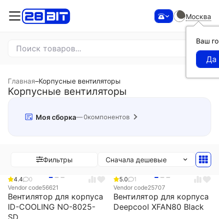
Москва
Ваш г
Главная
–
Корпусные вентиляторы
Корпусные вентиляторы
Моя сборка
0
компонентов
Сначала дешевые
Фильтры
4.4
0
5.0
1
Vendor code
56621
Vendor code
25707
Вентилятор для корпуса
Вентилятор для корпуса
ID-COOLING NO-8025-
Deepcool XFAN80 Black
SD