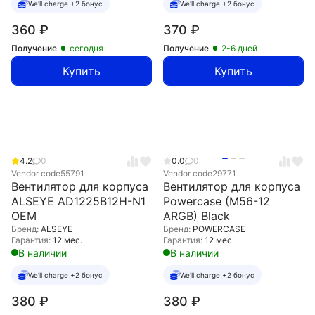
We'll charge +2 бонус
We'll charge +2 бонус
360
₽
370
₽
Получение
сегодня
Получение
2-6 дней
Купить
Купить
4.2
0
0.0
0
Vendor code
55791
Vendor code
29771
Вентилятор для корпуса
Вентилятор для корпуса
ALSEYE AD1225B12H-N1
Powercase (M56-12
OEM
ARGB) Black
Бренд:
ALSEYE
Бренд:
POWERCASE
Гарантия:
12 мес.
Гарантия:
12 мес.
В наличии
В наличии
We'll charge +2 бонус
We'll charge +2 бонус
380
₽
380
₽