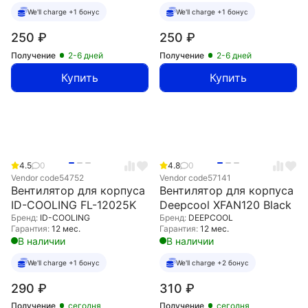
We'll charge +1 бонус
We'll charge +1 бонус
250
₽
250
₽
Получение
2-6 дней
Получение
2-6 дней
Купить
Купить
4.5
0
4.8
0
Vendor code
54752
Vendor code
57141
Вентилятор для корпуса
Вентилятор для корпуса
ID-COOLING FL-12025K
Deepcool XFAN120 Black
Бренд:
ID-COOLING
Бренд:
DEEPCOOL
Гарантия:
12 мес.
Гарантия:
12 мес.
В наличии
В наличии
We'll charge +1 бонус
We'll charge +2 бонус
290
₽
310
₽
Получение
сегодня
Получение
сегодня