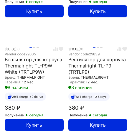
Получение
сегодня
Получение
сегодня
Купить
Купить
0.0
0
0.0
0
Vendor code
29805
Vendor code
29839
Вентилятор для корпуса
Вентилятор для корпуса
Thermalright TL-P9W
Thermalright TL-P9
White (TRTLP9W)
(TRTLP9)
Бренд:
THERMALRIGHT
Бренд:
THERMALRIGHT
Гарантия:
12 мес.
Гарантия:
12 мес.
В наличии
В наличии
We'll charge +2 бонус
We'll charge +2 бонус
380
₽
380
₽
Получение
сегодня
Получение
сегодня
Купить
Купить