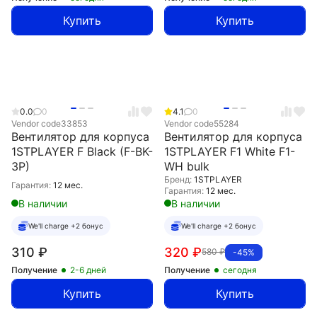
Купить
Купить
0.0
0
4.1
0
Vendor code
33853
Vendor code
55284
Вентилятор для корпуса
Вентилятор для корпуса
1STPLAYER F Black (F-BK-
1STPLAYER F1 White F1-
3P)
WH bulk
Бренд:
1STPLAYER
Гарантия:
12 мес.
Гарантия:
12 мес.
В наличии
В наличии
We'll charge +2 бонус
We'll charge +2 бонус
310
₽
320
₽
580
₽
-45%
Получение
2-6 дней
Получение
сегодня
Купить
Купить