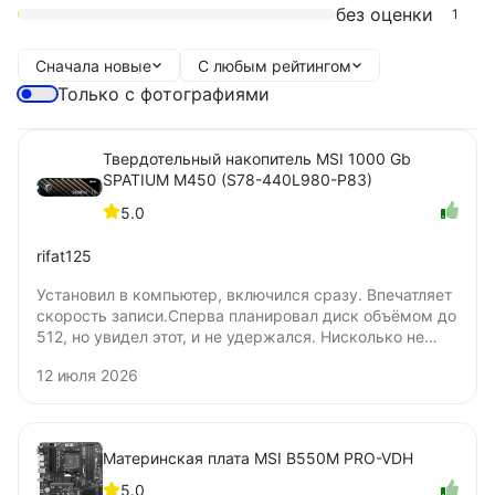
без оценки
1
Сначала новые
С любым рейтингом
Только с фотографиями
Твердотельный накопитель MSI 1000 Gb
SPATIUM M450 (S78-440L980-P83)
5.0
rifat125
Установил в компьютер, включился сразу. Впечатляет
скорость записи.Сперва планировал диск объёмом до
512, но увидел этот, и не удержался. Нисколько не
жалею о покупке. Цена удовлетворяет. Не понял
12 июля 2026
только, бумажную наклейку нужно удалять для
установки под радиатор? Я удалять не стал.
Материнская плата MSI B550M PRO-VDH
5.0