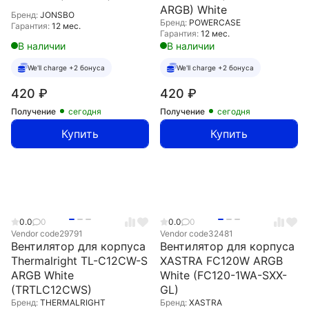
ARGB) White
Бренд:
JONSBO
Бренд:
POWERCASE
Гарантия:
12 мес.
Гарантия:
12 мес.
В наличии
В наличии
We'll charge +2 бонуса
We'll charge +2 бонуса
420
₽
420
₽
Получение
сегодня
Получение
сегодня
Купить
Купить
0.0
0
0.0
0
Vendor code
29791
Vendor code
32481
Вентилятор для корпуса
Вентилятор для корпуса
Thermalright TL-C12CW-S
XASTRA FC120W ARGB
ARGB White
White (FC120-1WA-SXX-
(TRTLC12CWS)
GL)
Бренд:
THERMALRIGHT
Бренд:
XASTRA