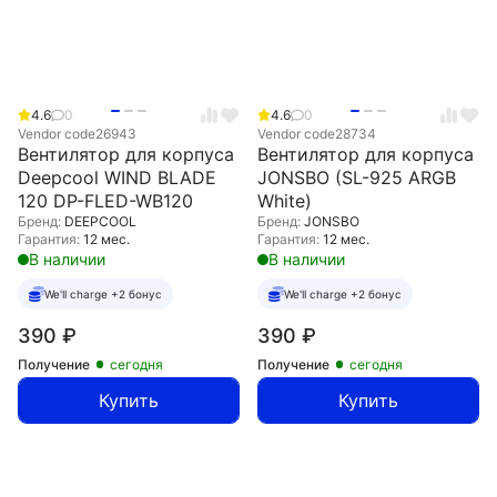
4.6
0
4.6
0
Vendor code
26943
Vendor code
28734
Вентилятор для корпуса
Вентилятор для корпуса
Deepcool WIND BLADE
JONSBO (SL-925 ARGB
120 DP-FLED-WB120
White)
Бренд:
DEEPCOOL
Бренд:
JONSBO
Гарантия:
12 мес.
Гарантия:
12 мес.
В наличии
В наличии
We'll charge +2 бонус
We'll charge +2 бонус
390
₽
390
₽
Получение
сегодня
Получение
сегодня
Купить
Купить