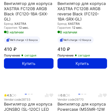
Вентилятор для корпуса
Вентилятор для корпуса
XASTRA FC120B ARGB
XASTRA FC120B ARGB
Black (FC120-1BA-SXX-
reverse Black (FC120-
GL)
1BA-SRX-GL)
Бренд:
XASTRA
Бренд:
XASTRA
Гарантия:
12 мес.
Гарантия:
12 мес.
В наличии
В наличии
We'll charge +2 бонуса
We'll charge +2 бонуса
410
₽
410
₽
Получение
сегодня
Получение
сегодня
Купить
Купить
4.5
0
0.0
0
Vendor code
28733
Vendor code
29770
Вентилятор для корпуса
Вентилятор для корпуса
JONSBO (SL-120C) LED
Powercase (M55MR-12W