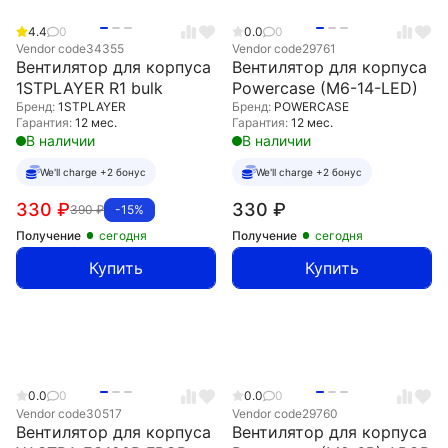
4.4
0
0.0
0
Vendor code
34355
Vendor code
29761
Вентилятор для корпуса
Вентилятор для корпуса
1STPLAYER R1 bulk
Powercase (M6-14-LED)
Бренд:
1STPLAYER
Бренд:
POWERCASE
Гарантия:
12 мес.
Гарантия:
12 мес.
В наличии
В наличии
We'll charge +2 бонус
We'll charge +2 бонус
330
₽
330
₽
390
₽
-15%
Получение
сегодня
Получение
сегодня
Купить
Купить
0.0
0
0.0
0
Vendor code
30517
Vendor code
29760
Вентилятор для корпуса
Вентилятор для корпуса