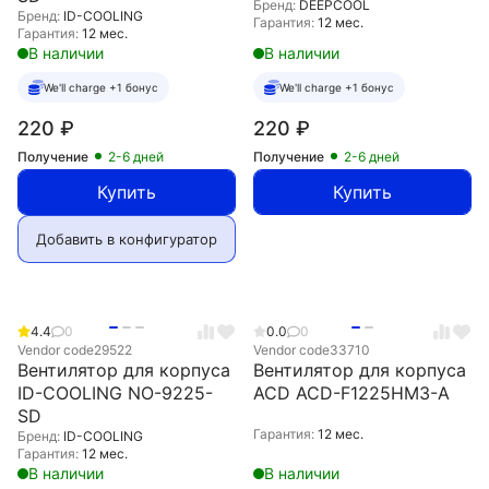
Бренд:
DEEPCOOL
Бренд:
ID-COOLING
Гарантия:
12 мес.
Гарантия:
12 мес.
В наличии
В наличии
We'll charge +1 бонус
We'll charge +1 бонус
220
₽
220
₽
Получение
2-6 дней
Получение
2-6 дней
Купить
Купить
Добавить в конфигуратор
4.4
0
0.0
0
Vendor code
29522
Vendor code
33710
Вентилятор для корпуса
Вентилятор для корпуса
ID-COOLING NO-9225-
ACD ACD-F1225HM3-A
SD
Гарантия:
12 мес.
Бренд:
ID-COOLING
Гарантия:
12 мес.
В наличии
В наличии