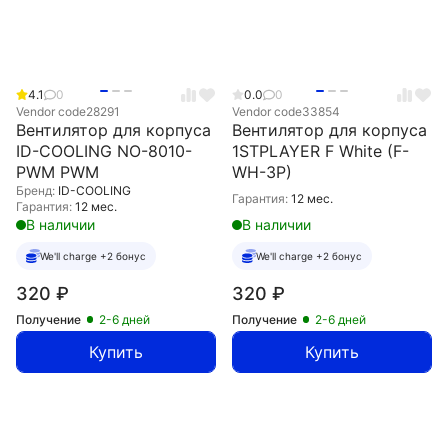
4.1
0
0.0
0
Vendor code
28291
Vendor code
33854
Вентилятор для корпуса
Вентилятор для корпуса
ID-COOLING NO-8010-
1STPLAYER F White (F-
PWM PWM
WH-3P)
Бренд:
ID-COOLING
Гарантия:
12 мес.
Гарантия:
12 мес.
В наличии
В наличии
We'll charge +2 бонус
We'll charge +2 бонус
320
₽
320
₽
Получение
2-6 дней
Получение
2-6 дней
Купить
Купить