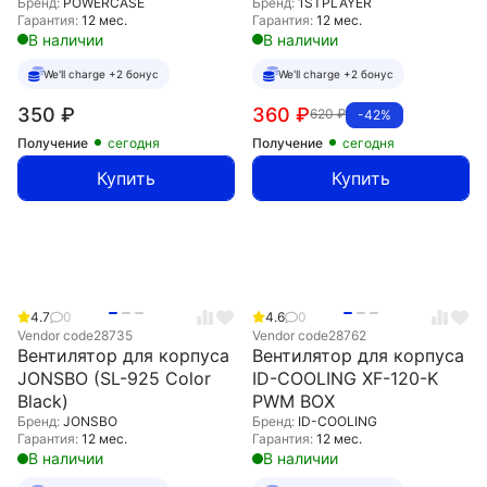
Бренд:
POWERCASE
Бренд:
1STPLAYER
Гарантия:
12 мес.
Гарантия:
12 мес.
В наличии
В наличии
We'll charge +2 бонус
We'll charge +2 бонус
350
₽
360
₽
620
₽
-42%
Получение
сегодня
Получение
сегодня
Купить
Купить
4.7
0
4.6
0
Vendor code
28735
Vendor code
28762
Вентилятор для корпуса
Вентилятор для корпуса
JONSBO (SL-925 Color
ID-COOLING XF-120-K
Black)
PWM BOX
Бренд:
JONSBO
Бренд:
ID-COOLING
Гарантия:
12 мес.
Гарантия:
12 мес.
В наличии
В наличии