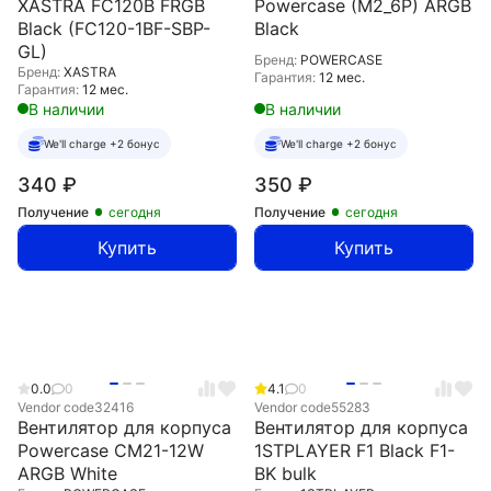
XASTRA FC120B FRGB
Powercase (M2_6P) ARGB
Black (FC120-1BF-SBP-
Black
GL)
Бренд:
POWERCASE
Бренд:
XASTRA
Гарантия:
12 мес.
Гарантия:
12 мес.
В наличии
В наличии
We'll charge +2 бонус
We'll charge +2 бонус
340
₽
350
₽
Получение
сегодня
Получение
сегодня
Купить
Купить
0.0
0
4.1
0
Vendor code
32416
Vendor code
55283
Вентилятор для корпуса
Вентилятор для корпуса
Powercase CM21-12W
1STPLAYER F1 Black F1-
ARGB White
BK bulk