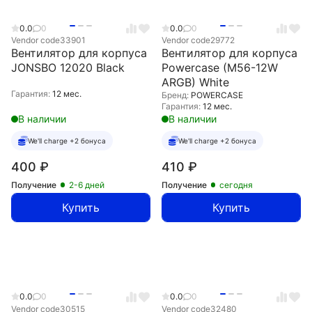
0.0
0
0.0
0
Vendor code
33901
Vendor code
29772
Вентилятор для корпуса
Вентилятор для корпуса
JONSBO 12020 Black
Powercase (M56-12W
ARGB) White
Гарантия:
12 мес.
Бренд:
POWERCASE
Гарантия:
12 мес.
В наличии
В наличии
We'll charge +2 бонуса
We'll charge +2 бонуса
400
₽
410
₽
Получение
2-6 дней
Получение
сегодня
Купить
Купить
0.0
0
0.0
0
Vendor code
30515
Vendor code
32480