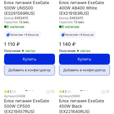
Блок питания ExeGate
Блок питания ExeGate
500W UNS500
400W AB400 White
(ES261569RUS)
(EX219183RUS)
Бренд:
EXEGATE
Бренд:
EXEGATE
Гарантия:
12 мес.
Гарантия:
12 мес.
В наличии
В наличии
Начислим +6 бонусов
Начислим +6 бонусов
1 110
₽
1 140
₽
Получение
завтра
Получение
завтра
Купить
Купить
Добавить в конфигуратор
Добавить в конфигуратор
4.1
0
4.1
0
Артикул
24898
Артикул
28980
Блок питания ExeGate
Блок питания ExeGate
500W CP500
450W Black
(EX219457RUS)
(EX221640RUS)