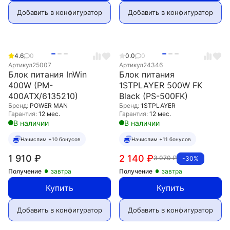
Добавить в конфигуратор
Добавить в конфигуратор
4.6
0
0.0
0
Артикул
25007
Артикул
24346
Блок питания InWin
Блок питания
400W (PM-
1STPLAYER 500W FK
400ATX/6135210)
Black (PS-500FK)
Бренд:
POWER MAN
Бренд:
1STPLAYER
Гарантия:
12 мес.
Гарантия:
12 мес.
В наличии
В наличии
Начислим +10 бонусов
Начислим +11 бонусов
1 910
₽
2 140
₽
3 070
₽
-30%
Получение
завтра
Получение
завтра
Купить
Купить
Добавить в конфигуратор
Добавить в конфигуратор