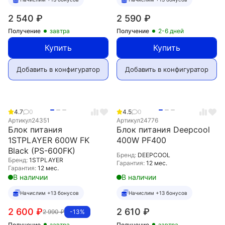
2 540
₽
2 590
₽
Получение
завтра
Получение
2-6 дней
Купить
Купить
Добавить в конфигуратор
Добавить в конфигуратор
4.7
0
4.5
0
Артикул
24351
Артикул
24776
Блок питания
Блок питания Deepcool
1STPLAYER 600W FK
400W PF400
Black (PS-600FK)
Бренд:
DEEPCOOL
Бренд:
1STPLAYER
Гарантия:
12 мес.
Гарантия:
12 мес.
В наличии
В наличии
Начислим +13 бонусов
Начислим +13 бонусов
2 600
₽
2 610
₽
2 990
₽
-13%
Получение
завтра
Получение
завтра