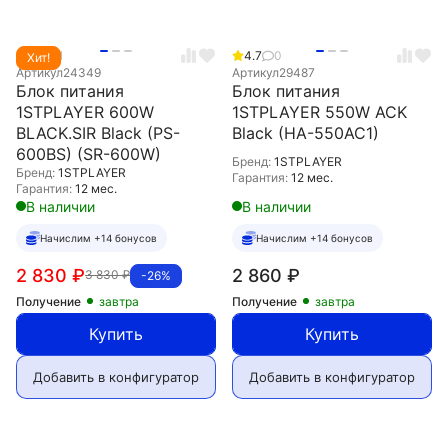
5.0
1
4.7
0
Хит!
Артикул
24349
Артикул
29487
Блок питания
Блок питания
1STPLAYER 600W
1STPLAYER 550W ACK
BLACK.SIR Black (PS-
Black (HA-550AC1)
600BS) (SR-600W)
Бренд:
1STPLAYER
Бренд:
1STPLAYER
Гарантия:
12 мес.
Гарантия:
12 мес.
В наличии
В наличии
Начислим +14 бонусов
Начислим +14 бонусов
2 830
₽
2 860
₽
3 830
₽
-26%
Получение
завтра
Получение
завтра
Купить
Купить
Добавить в конфигуратор
Добавить в конфигуратор