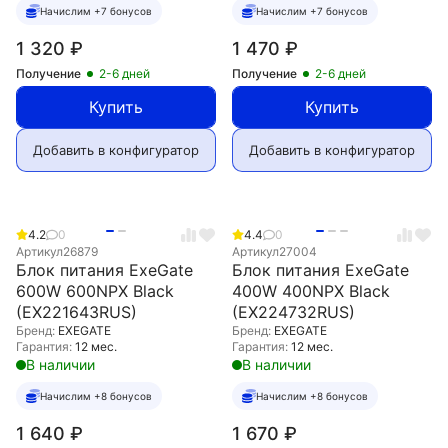
Начислим +7 бонусов
Начислим +7 бонусов
1 320
₽
1 470
₽
Получение
2-6 дней
Получение
2-6 дней
Купить
Купить
Добавить в конфигуратор
Добавить в конфигуратор
4.2
0
4.4
0
Артикул
26879
Артикул
27004
Блок питания ExeGate
Блок питания ExeGate
600W 600NPX Black
400W 400NPX Black
(EX221643RUS)
(EX224732RUS)
Бренд:
EXEGATE
Бренд:
EXEGATE
Гарантия:
12 мес.
Гарантия:
12 мес.
В наличии
В наличии
Начислим +8 бонусов
Начислим +8 бонусов
1 640
₽
1 670
₽