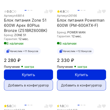
0.0
0
4.9
0
Артикул
48814
Артикул
26166
Блок питания Zone 51
Блок питания Powerman
600W Apex 80Plus
600W (PM-600ATX-F)
Bronze (Z51BRZ600BK)
Бренд:
POWER MAN
Бренд:
ZONE 51
Гарантия:
12 мес.
Гарантия:
12 мес.
В наличии
В наличии
Начислим +11 бонусов
Начислим +12 бонусов
2 280
₽
2 330
₽
Получение
завтра
Получение
завтра
Купить
Купить
Добавить в конфигуратор
Добавить в конфигуратор
5.0
0
1.0
0