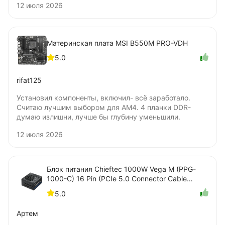
12 июля 2026
только, бумажную наклейку нужно удалять для
установки под радиатор? Я удалять не стал.
Материнская плата MSI B550M PRO-VDH
5.0
rifat125
Установил компоненты, включил- всё заработало.
Считаю лучшим выбором для AM4. 4 планки DDR-
думаю излишни, лучше бы глубину уменьшили.
12 июля 2026
Блок питания Chieftec 1000W Vega M (PPG-
1000-C) 16 Pin (PCIe 5.0 Connector Cable
Details)
5.0
Артем