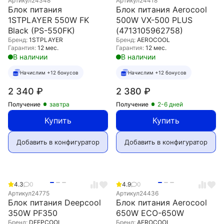
Артикул
24348
Артикул
24418
Блок питания
Блок питания Aerocool
1STPLAYER 550W FK
500W VX-500 PLUS
Black (PS-550FK)
(4713105962758)
Бренд:
1STPLAYER
Бренд:
AEROCOOL
Гарантия:
12 мес.
Гарантия:
12 мес.
В наличии
В наличии
Начислим +12 бонусов
Начислим +12 бонусов
2 340
₽
2 380
₽
Получение
завтра
Получение
2-6 дней
Купить
Купить
Добавить в конфигуратор
Добавить в конфигуратор
4.3
0
4.9
0
Артикул
24775
Артикул
24436
Блок питания Deepcool
Блок питания Aerocool
350W PF350
650W ECO-650W
Бренд:
DEEPCOOL
Бренд:
AEROCOOL