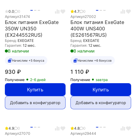
0.0
0
4.7
0
Артикул
31474
Артикул
27002
Блок питания ExeGate
Блок питания ExeGate
350W UN350
400W UNS400
(EX244552RUS)
(ES261567RUS)
Бренд:
EXEGATE
Бренд:
EXEGATE
Гарантия:
12 мес.
Гарантия:
12 мес.
В наличии
В наличии
Начислим +5 бонуса
Начислим +6 бонусов
930
₽
1 110
₽
Получение
2-6 дней
Получение
завтра
Купить
Купить
Добавить в конфигуратор
Добавить в конфигуратор
4.9
0
4.8
0
Артикул
27070
Артикул
29444