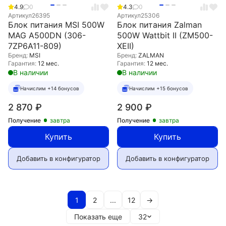
4.9
0
4.3
0
Артикул
26395
Артикул
25306
Блок питания MSI 500W
Блок питания Zalman
MAG A500DN (306-
500W Wattbit II (ZM500-
7ZP6A11-809)
XEII)
Бренд:
MSI
Бренд:
ZALMAN
Гарантия:
12 мес.
Гарантия:
12 мес.
В наличии
В наличии
Начислим +14 бонусов
Начислим +15 бонусов
2 870
₽
2 900
₽
Получение
завтра
Получение
завтра
Купить
Купить
Добавить в конфигуратор
Добавить в конфигуратор
1
2
...
12
→
Показать еще
32