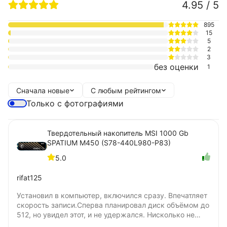
4.95 / 5
895
15
5
2
3
без оценки
1
Сначала новые
С любым рейтингом
Только с фотографиями
Твердотельный накопитель MSI 1000 Gb
SPATIUM M450 (S78-440L980-P83)
5.0
rifat125
Установил в компьютер, включился сразу. Впечатляет
скорость записи.Сперва планировал диск объёмом до
512, но увидел этот, и не удержался. Нисколько не
жалею о покупке. Цена удовлетворяет. Не понял