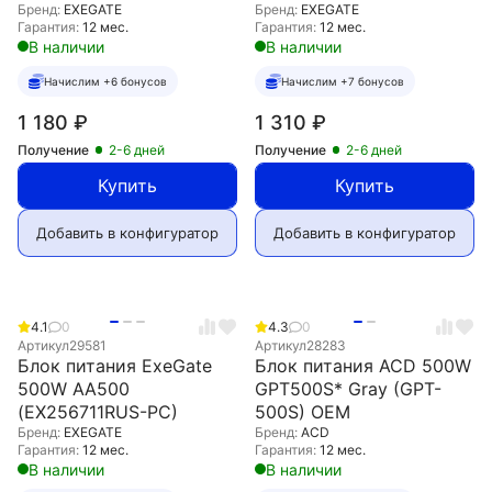
Бренд:
EXEGATE
Бренд:
EXEGATE
Гарантия:
12 мес.
Гарантия:
12 мес.
В наличии
В наличии
Начислим +6 бонусов
Начислим +7 бонусов
1 180
₽
1 310
₽
Получение
2-6 дней
Получение
2-6 дней
Купить
Купить
Добавить в конфигуратор
Добавить в конфигуратор
4.1
0
4.3
0
Артикул
29581
Артикул
28283
Блок питания ExeGate
Блок питания ACD 500W
500W AA500
GPT500S* Gray (GPT-
(EX256711RUS-PC)
500S) OEM
Бренд:
EXEGATE
Бренд:
ACD
Гарантия:
12 мес.
Гарантия:
12 мес.
В наличии
В наличии