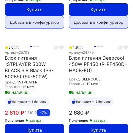
Купить
Купить
Добавить в конфигуратор
Добавить в конфигуратор
5.0
0
4.9
0
Артикул
25708
Артикул
24779
Блок питания
Блок питания Deepcool
1STPLAYER 500W
450W PF450 (R-PF450D-
BLACK.SIR Black (PS-
HA0B-EU)
500BS) (SR-500W)
Бренд:
DEEPCOOL
Бренд:
1STPLAYER
Гарантия:
12 мес.
Гарантия:
12 мес.
В наличии
В наличии
Начислим +13 бонусов
Начислим +13 бонусов
2 610
₽
2 680
₽
2 810
₽
-7%
Получение
завтра
Получение
завтра
Купить
Купить