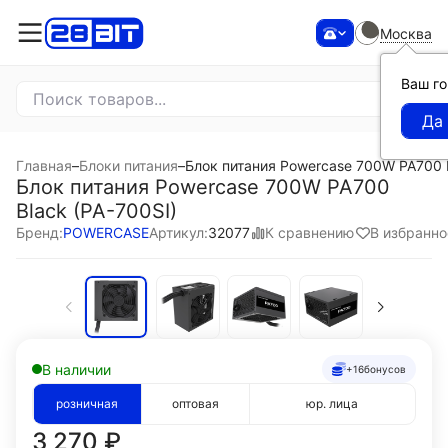
Москва
Ваш г
Главная
–
Блоки питания
–
Блок питания Powercase 700W PA700 B
Блок питания Powercase 700W PA700
Black (PA-700SI)
К сравнению
В избранно
Бренд:
POWERCASE
Артикул:
32077
В наличии
+16
бонусов
розничная
оптовая
юр. лица
3 270
₽