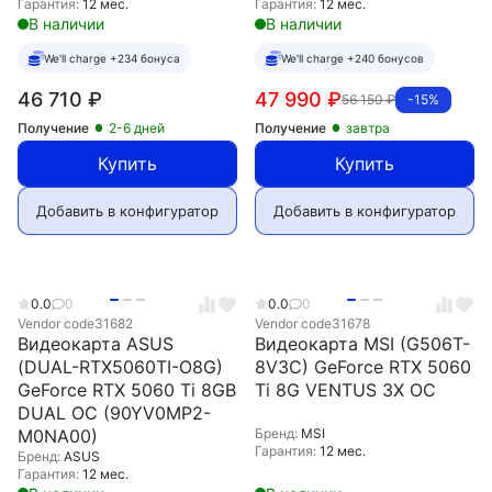
Гарантия:
12 мес.
Гарантия:
12 мес.
В наличии
В наличии
We'll charge +234 бонуса
We'll charge +240 бонусов
46 710
₽
47 990
₽
56 150
₽
-15%
Получение
2-6 дней
Получение
завтра
Купить
Купить
Добавить в конфигуратор
Добавить в конфигуратор
0.0
0
0.0
0
Vendor code
31682
Vendor code
31678
Видеокарта ASUS
Видеокарта MSI (G506T-
(DUAL-RTX5060TI-O8G)
8V3C) GeForce RTX 5060
GeForce RTX 5060 Ti 8GB
Ti 8G VENTUS 3X OC
DUAL OC (90YV0MP2-
M0NA00)
Бренд:
MSI
Гарантия:
12 мес.
Бренд:
ASUS
Гарантия:
12 мес.