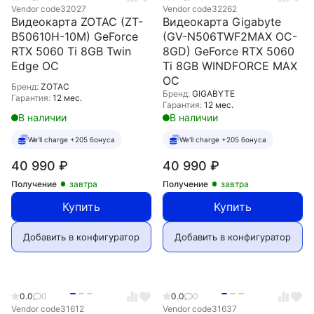
Vendor code
32027
Vendor code
32262
Видеокарта ZOTAC (ZT-
Видеокарта Gigabyte
B50610H-10M) GeForce
(GV-N506TWF2MAX OC-
RTX 5060 Ti 8GB Twin
8GD) GeForce RTX 5060
Edge OC
Ti 8GB WINDFORCE MAX
OC
Бренд:
ZOTAC
Бренд:
GIGABYTE
Гарантия:
12 мес.
Гарантия:
12 мес.
В наличии
В наличии
We'll charge +205 бонуса
We'll charge +205 бонуса
40 990
₽
40 990
₽
Получение
завтра
Получение
завтра
Купить
Купить
Добавить в конфигуратор
Добавить в конфигуратор
0.0
0
0.0
0
Vendor code
31612
Vendor code
31637