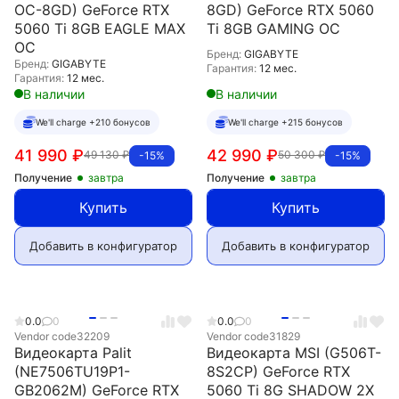
OC-8GD) GeForce RTX
8GD) GeForce RTX 5060
5060 Ti 8GB EAGLE MAX
Ti 8GB GAMING OC
OC
Бренд:
GIGABYTE
Бренд:
GIGABYTE
Гарантия:
12 мес.
Гарантия:
12 мес.
В наличии
В наличии
We'll charge +210 бонусов
We'll charge +215 бонусов
41 990
₽
42 990
₽
49 130
₽
50 300
₽
-15%
-15%
Получение
завтра
Получение
завтра
Купить
Купить
Добавить в конфигуратор
Добавить в конфигуратор
0.0
0
0.0
0
Vendor code
32209
Vendor code
31829
Видеокарта Palit
Видеокарта MSI (G506T-
(NE7506TU19P1-
8S2CP) GeForce RTX
GB2062M) GeForce RTX
5060 Ti 8G SHADOW 2X