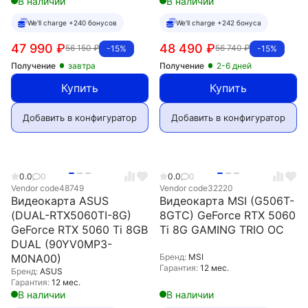
В наличии
В наличии
We'll charge +240 бонусов
We'll charge +242 бонуса
47 990
₽
48 490
₽
56 150
₽
56 740
₽
-15%
-15%
Получение
завтра
Получение
2-6 дней
Купить
Купить
Добавить в конфигуратор
Добавить в конфигуратор
0.0
0
0.0
0
Vendor code
48749
Vendor code
32220
Видеокарта ASUS
Видеокарта MSI (G506T-
(DUAL-RTX5060TI-8G)
8GTC) GeForce RTX 5060
GeForce RTX 5060 Ti 8GB
Ti 8G GAMING TRIO OC
DUAL (90YV0MP3-
M0NA00)
Бренд:
MSI
Гарантия:
12 мес.
Бренд:
ASUS
Гарантия:
12 мес.
В наличии
В наличии