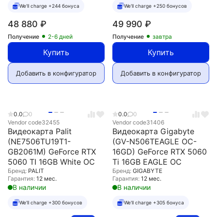
We'll charge +244 бонуса
We'll charge +250 бонусов
48 880
₽
49 990
₽
Получение
2-6 дней
Получение
завтра
Купить
Купить
Добавить в конфигуратор
Добавить в конфигуратор
0.0
0
0.0
0
Vendor code
32455
Vendor code
31406
Видеокарта Palit
Видеокарта Gigabyte
(NE7506TU19T1-
(GV-N506TEAGLE OC-
GB2061M) GeForce RTX
16GD) GeForce RTX 5060
5060 TI 16GB White OC
Ti 16GB EAGLE OC
Бренд:
PALIT
Бренд:
GIGABYTE
Гарантия:
12 мес.
Гарантия:
12 мес.
В наличии
В наличии
We'll charge +300 бонусов
We'll charge +305 бонуса