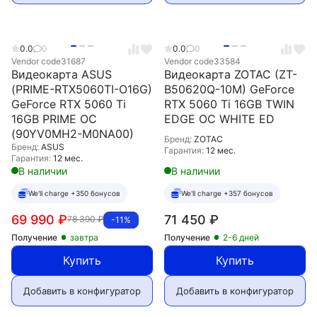
0.0
0
0.0
0
Vendor code
31687
Vendor code
33584
Видеокарта ASUS
Видеокарта ZOTAC (ZT-
(PRIME-RTX5060TI-O16G)
B50620Q-10M) GeForce
GeForce RTX 5060 Ti
RTX 5060 Ti 16GB TWIN
16GB PRIME OC
EDGE OC WHITE ED
(90YV0MH2-M0NA00)
Бренд:
ZOTAC
Бренд:
ASUS
Гарантия:
12 мес.
Гарантия:
12 мес.
В наличии
В наличии
We'll charge +350 бонусов
We'll charge +357 бонусов
69 990
₽
71 450
₽
78 390
₽
-11%
Получение
завтра
Получение
2-6 дней
Купить
Купить
Добавить в конфигуратор
Добавить в конфигуратор