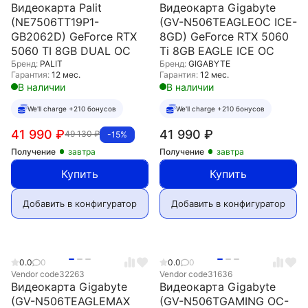
Видеокарта Palit
Видеокарта Gigabyte
(NE7506TT19P1-
(GV-N506TEAGLEOC ICE-
GB2062D) GeForce RTX
8GD) GeForce RTX 5060
5060 TI 8GB DUAL OC
Ti 8GB EAGLE ICE OC
Бренд:
PALIT
Бренд:
GIGABYTE
Гарантия:
12 мес.
Гарантия:
12 мес.
В наличии
В наличии
We'll charge +210 бонусов
We'll charge +210 бонусов
41 990
₽
41 990
₽
49 130
₽
-15%
Получение
завтра
Получение
завтра
Купить
Купить
Добавить в конфигуратор
Добавить в конфигуратор
0.0
0
0.0
0
Vendor code
32263
Vendor code
31636
Видеокарта Gigabyte
Видеокарта Gigabyte
(GV-N506TEAGLEMAX
(GV-N506TGAMING OC-