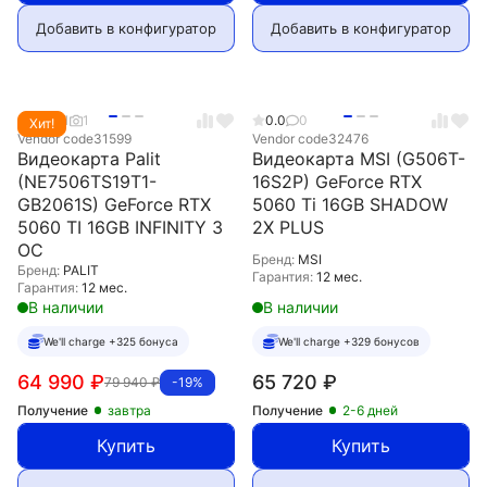
Добавить в конфигуратор
Добавить в конфигуратор
5.0
1
1
0.0
0
Хит!
Vendor code
31599
Vendor code
32476
Видеокарта Palit
Видеокарта MSI (G506T-
(NE7506TS19T1-
16S2P) GeForce RTX
GB2061S) GeForce RTX
5060 Ti 16GB SHADOW
5060 TI 16GB INFINITY 3
2X PLUS
OC
Бренд:
MSI
Бренд:
PALIT
Гарантия:
12 мес.
Гарантия:
12 мес.
В наличии
В наличии
We'll charge +325 бонуса
We'll charge +329 бонусов
64 990
₽
65 720
₽
79 940
₽
-19%
Получение
завтра
Получение
2-6 дней
Купить
Купить