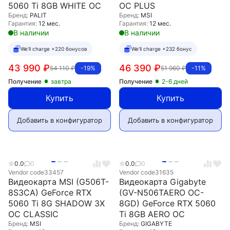
5060 Ti 8GB WHITE OC
OC PLUS
Бренд:
PALIT
Бренд:
MSI
Гарантия:
12 мес.
Гарантия:
12 мес.
В наличии
В наличии
We'll charge +220 бонусов
We'll charge +232 бонус
43 990
₽
46 390
₽
54 110
₽
51 960
₽
-19%
-11%
Получение
завтра
Получение
2-6 дней
Купить
Купить
Добавить в конфигуратор
Добавить в конфигуратор
0.0
0
0.0
0
Vendor code
33457
Vendor code
31635
Видеокарта MSI (G506T-
Видеокарта Gigabyte
8S3CA) GeForce RTX
(GV-N506TAERO OC-
5060 Ti 8G SHADOW 3X
8GD) GeForce RTX 5060
OC CLASSIC
Ti 8GB AERO OC
Бренд:
MSI
Бренд:
GIGABYTE