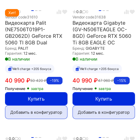
0.0
0
0.0
0
Хит!
Vendor code
31610
Vendor code
31638
Видеокарта Palit
Видеокарта Gigabyte
(NE7506T019P1-
(GV-N506TEAGLE OC-
GB2062D) GeForce RTX
8GD) GeForce RTX 5060
5060 TI 8GB Dual
Ti 8GB EAGLE OC
Бренд:
PALIT
Бренд:
GIGABYTE
Гарантия:
12 мес.
Гарантия:
12 мес.
В наличии
В наличии
We'll charge +205 бонуса
We'll charge +205 бонуса
40 990
₽
40 990
₽
50 420
₽
47 960
₽
-19%
-15%
Получение
завтра
Получение
завтра
Купить
Купить
Добавить в конфигуратор
Добавить в конфигуратор
0.0
0
0.0
0