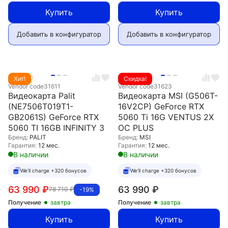
Купить
Купить
Добавить в конфигуратор
Добавить в конфигуратор
5.0
0
0.0
0
Хит!
Скидка!
Vendor code
31611
Vendor code
31623
Видеокарта Palit
Видеокарта MSI (G506T-
(NE7506T019T1-
16V2CP) GeForce RTX
GB2061S) GeForce RTX
5060 Ti 16G VENTUS 2X
5060 TI 16GB INFINITY 3
OC PLUS
Бренд:
PALIT
Бренд:
MSI
Гарантия:
12 мес.
Гарантия:
12 мес.
В наличии
В наличии
We'll charge +320 бонусов
We'll charge +320 бонусов
63 990
₽
63 990
₽
78 710
₽
-19%
Получение
завтра
Получение
завтра
Купить
Купить