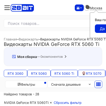
Москва
Ваш г
Главная
–
Видеокарты
–
Видеокарты NVIDIA GeForce RTX 5060 T
Видеокарты NVIDIA GeForce RTX 5060 Ti
Моя сборка
0
компонентов
RTX 3060
RTX 5060
RTX 5060 Ti
RTX 5070
Сначала дешевые
Фильтры
Найдено товаров - 28
NVIDIA GeForce RTX 5060Ti
Сбросить фильтр