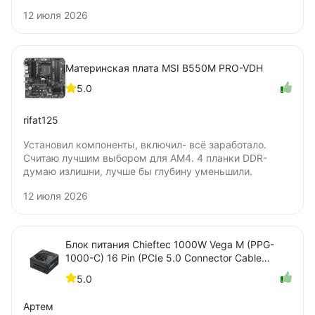
жалею о покупке. Цена удовлетворяет. Не понял
12 июля 2026
только, бумажную наклейку нужно удалять для
установки под радиатор? Я удалять не стал.
Материнская плата MSI B550M PRO-VDH
5.0
rifat125
Установил компоненты, включил- всё заработало.
Считаю лучшим выбором для AM4. 4 планки DDR-
думаю излишни, лучше бы глубину уменьшили.
12 июля 2026
Блок питания Chieftec 1000W Vega M (PPG-
1000-C) 16 Pin (PCIe 5.0 Connector Cable
Details)
5.0
Артем