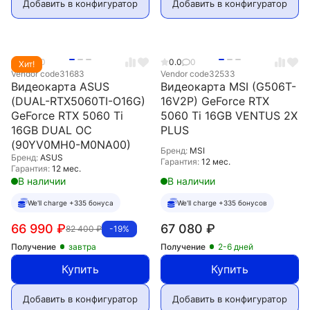
Добавить в конфигуратор
Добавить в конфигуратор
5.0
0
0.0
0
Хит!
Vendor code
31683
Vendor code
32533
Видеокарта ASUS
Видеокарта MSI (G506T-
(DUAL-RTX5060TI-O16G)
16V2P) GeForce RTX
GeForce RTX 5060 Ti
5060 Ti 16GB VENTUS 2X
16GB DUAL OC
PLUS
(90YV0MH0-M0NA00)
Бренд:
MSI
Бренд:
ASUS
Гарантия:
12 мес.
Гарантия:
12 мес.
В наличии
В наличии
We'll charge +335 бонуса
We'll charge +335 бонусов
66 990
₽
67 080
₽
82 400
₽
-19%
Получение
завтра
Получение
2-6 дней
Купить
Купить
Добавить в конфигуратор
Добавить в конфигуратор