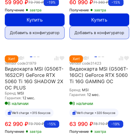
59 990
₽
60 990
₽
73 790
₽
71 360
₽
-19%
-15%
Получение
завтра
Получение
завтра
Купить
Купить
Добавить в конфигуратор
Добавить в конфигуратор
5.0
1
1
5.0
1
1
Хит!
Хит!
Vendor code
31979
Vendor code
31423
Видеокарта MSI (G506T-
Видеокарта MSI (G506T-
16S2CP) GeForce RTX
16GC) GeForce RTX 5060
5060 Ti 16G SHADOW 2X
Ti 16G GAMING OC
OC PLUS
Бренд:
MSI
Бренд:
MSI
Гарантия:
12 мес.
Гарантия:
12 мес.
В наличии
В наличии
We'll charge +315 бонусов
We'll charge +320 бонусов
62 990
₽
63 990
₽
73 700
₽
78 710
₽
-15%
-19%
Получение
завтра
Получение
завтра