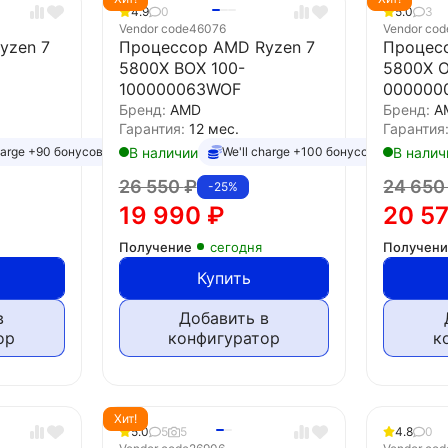
4.9
0
5.0
3
Vendor code
46076
Vendor cod
yzen 7
Процессор AMD Ryzen 7
Процес
5800X BOX 100-
5800X 
100000063WOF
000000
Бренд:
AMD
Бренд:
A
Гарантия:
12 мес.
Гарантия
В наличии
В налич
harge +90 бонусов
We'll charge +100 бонусов
26 550
₽
24 65
-25%
19 990
₽
20 5
Получение
сегодня
Получен
Купить
в
Добавить в
ор
конфигуратор
к
Хит!
5.0
5
5
4.8
0