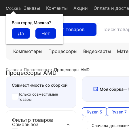
Заказы
Контакты
Акции
Оплата и дост
Москва
Ваш город
Москва
?
Каталог товаров
Компьютеры
Процессоры
Видеокарты
Мате
Главная
–
Процессоры
–
Процессоры AMD
Процессоры AMD
Совместимость со сборкой
Моя сборка
Только совместимые
товары
Ryzen 5
Ryzen 7
Фильтр товаров
Самовывоз
Сначала дешевые