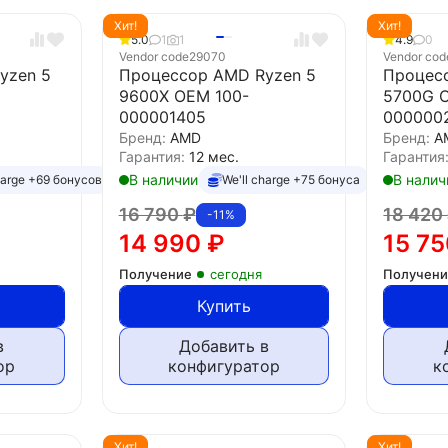
Хит!
Хит!
5.0
1
1
4.9
0
Vendor code
29070
Vendor cod
yzen 5
Процессор AMD Ryzen 5
Процес
9600X OEM 100-
5700G 
000001405
000000
Бренд:
AMD
Бренд:
A
Гарантия:
12 мес.
Гарантия
В наличии
В налич
harge +69 бонусов
We'll charge +75 бонуса
16 790
₽
18 420
-11%
14 990
₽
15 7
Получение
сегодня
Получен
Купить
в
Добавить в
ор
конфигуратор
к
Хит!
Хит!