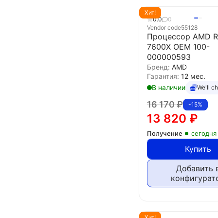
Хит!
0.0
0
Vendor code
55128
Процессор AMD R
7600X OEM 100-
000000593
Бренд:
AMD
Гарантия:
12 мес.
В наличии
We'll c
16 170
₽
-15%
13 820
₽
Получение
сегодня
Купить
Добавить 
конфигурат
Хит!