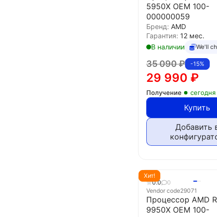
5950X OEM 100-
000000059
Бренд:
AMD
Гарантия:
12 мес.
В наличии
We'll c
35 090
₽
-15%
29 990
₽
Получение
сегодня
Купить
Добавить 
конфигурат
Хит!
0.0
0
Vendor code
29071
Процессор AMD R
9950X OEM 100-