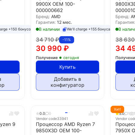
9900X OEM 100-
9800X3
000000662
000001
Бренд:
AMD
Бренд:
A
Гарантия:
12 мес.
Гарантия
В наличии
В налич
harge +150 бонусов
We'll charge +155 бонуса
34 710
₽
38 63
-11%
30 990
₽
34 4
Получение
сегодня
Получен
Купить
в
Добавить в
ор
конфигуратор
к
Хит!
0.0
0
5.0
1
Vendor code
33941
Vendor cod
yzen 9
Процессор AMD Ryzen 7
Процес
9850X3D OEM 100-
7950X O