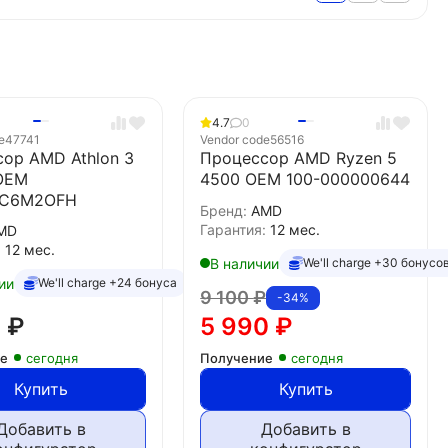
4.7
0
e
47741
Vendor code
56516
ор AMD Athlon 3
Процессор AMD Ryzen 5
OEM
4500 OEM 100-000000644
0C6M2OFH
Бренд:
AMD
Гарантия:
12 мес.
MD
:
12 мес.
В наличии
We'll charge +30 бонусо
ии
We'll charge +24 бонуса
9 100
₽
-34%
0
₽
5 990
₽
ие
сегодня
Получение
сегодня
Купить
Купить
Добавить в
Добавить в