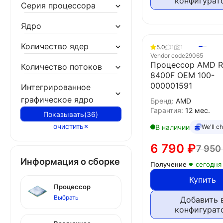
конфигурат
Серия процессора
Ядро
Количество ядер
5.0
1
1
Vendor code
29065
Процессор AMD R
Количество потоков
8400F OEM 100-
000001591
Интегрированное
графическое ядро
Бренд:
AMD
Гарантия:
12 мес.
Показывать
(
36
)
очистить
В наличии
We'll c
6 790
₽
7 950
Информация о сборке
Получение
сегодня
Купить
Процессор
Выбрать
Добавить 
конфигурат