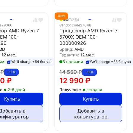
Хит!
5.0
2
1
e
29066
Vendor code
27048
сор AMD Ryzen 7
Процессор AMD Ryzen 7
EM 100-
5700X OEM 100-
590
000000926
MD
Бренд:
AMD
:
12 мес.
Гарантия:
12 мес.
ии
В наличии
We'll charge +64 бонуса
We'll charge +65 бонуса
0
₽
14 550
₽
-11%
-11%
00
₽
12 990
₽
ие
2-6 дней
Получение
сегодня
Купить
Купить
Добавить в
Добавить в
онфигуратор
конфигуратор