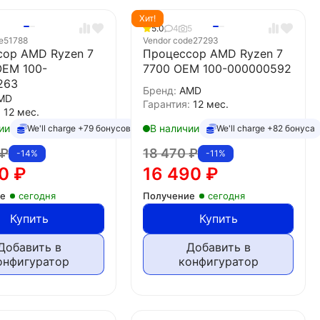
Хит!
5.0
4
5
e
51788
Vendor code
27293
сор AMD Ryzen 7
Процессор AMD Ryzen 7
OEM 100-
7700 OEM 100-000000592
263
Бренд:
AMD
MD
Гарантия:
12 мес.
:
12 мес.
ии
В наличии
We'll charge +79 бонусов
We'll charge +82 бонуса
₽
18 470
₽
-14%
-11%
50
₽
16 490
₽
ие
сегодня
Получение
сегодня
Купить
Купить
Добавить в
Добавить в
онфигуратор
конфигуратор