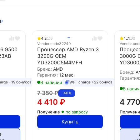
тр
4.2
0
4.7
0
Vendor code
32249
Vendor cod
6 9500
Процессор AMD Ryzen 3
Процесс
23AB
3200G OEM
3000G 
YD3200C5M4MFH
YD300
Бренд:
AMD
Бренд:
A
Гарантия:
12 мес.
Гарантия
В наличии
harge +19 бонусов
We'll charge +22 бонуса
В налич
7 350
₽
-40%
4 410
₽
4 77
Получение
по запросу
Получен
Купить
в