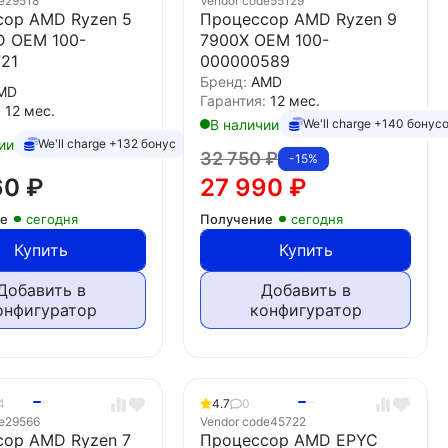
e
29518
Vendor code
55129
сор AMD Ryzen 5
Процессор AMD Ryzen 9
D OEM 100-
7900X OEM 100-
21
000000589
Бренд:
AMD
MD
Гарантия:
12 мес.
:
12 мес.
В наличии
We'll charge +140 бонус
ии
We'll charge +132 бонус
32 750
₽
-15%
60
₽
27 990
₽
ие
сегодня
Получение
сегодня
Купить
Купить
Добавить в
Добавить в
онфигуратор
конфигуратор
4
4.7
0
e
29566
Vendor code
45722
сор AMD Ryzen 7
Процессор AMD EPYC