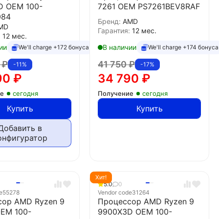
D OEM 100-
7261 OEM PS7261BEV8RAF
084
Бренд:
AMD
MD
Гарантия:
12 мес.
:
12 мес.
ии
В наличии
We'll charge +172 бонуса
We'll charge +174 бонуса
0
₽
41 750
₽
-11%
-17%
90
₽
34 790
₽
ие
сегодня
Получение
сегодня
Купить
Купить
Добавить в
онфигуратор
Хит!
1
5.0
0
e
55278
Vendor code
31264
сор AMD Ryzen 9
Процессор AMD Ryzen 9
EM 100-
9900X3D OEM 100-