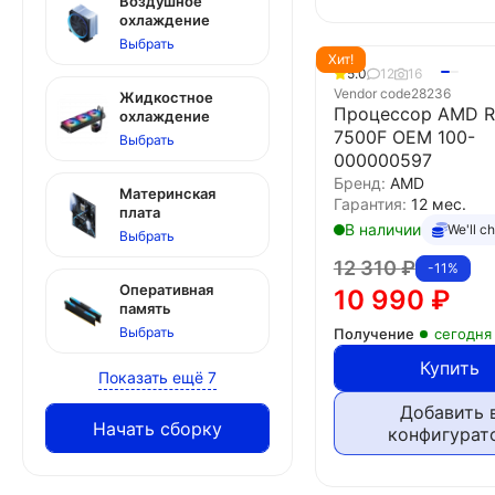
Воздушное
охлаждение
Выбрать
Хит!
5.0
12
16
Vendor code
28236
Жидкостное
Процессор AMD R
охлаждение
7500F OEM 100-
Выбрать
000000597
Бренд:
AMD
Материнская
Гарантия:
12 мес.
плата
В наличии
We'll c
Выбрать
12 310
₽
-11%
Оперативная
10 990
₽
память
Выбрать
Получение
сегодня
Купить
Показать ещё 7
Добавить 
Начать сборку
конфигурат