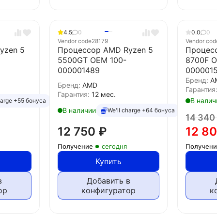
4.5
0
0.0
0
Vendor code
28179
Vendor cod
yzen 5
Процессор AMD Ryzen 5
Процес
5500GT OEM 100-
8700F O
000001489
000001
Бренд:
A
Бренд:
AMD
Гарантия
Гарантия:
12 мес.
В налич
harge +55 бонуса
В наличии
We'll charge +64 бонуса
14 34
12 750
₽
12 8
Получение
сегодня
Получен
Купить
в
Добавить в
ор
конфигуратор
к