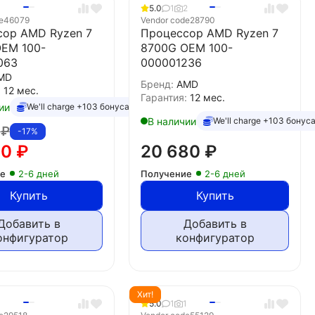
5.0
1
2
e
46079
Vendor code
28790
сор AMD Ryzen 7
Процессор AMD Ryzen 7
OEM 100-
8700G OEM 100-
063
000001236
MD
Бренд:
AMD
:
12 мес.
Гарантия:
12 мес.
ии
We'll charge +103 бонуса
В наличии
We'll charge +103 бонус
0
₽
-17%
70
₽
20 680
₽
ие
2-6 дней
Получение
2-6 дней
Купить
Купить
Добавить в
Добавить в
онфигуратор
конфигуратор
Хит!
5.0
1
1