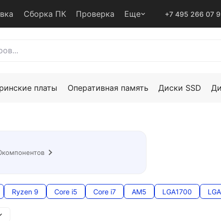
авка
Сборка ПК
Проверка
Еще
+7 495 266 07 
ринские платы
Оперативная память
Диски SSD
Д
0
компонентов
Ryzen 9
Core i5
Core i7
AM5
LGA1700
LGA