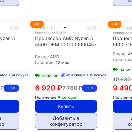
ор
к
Хит!
Хит!
5.0
3
1
5.0
16
Vendor code
56325
Vendor cod
yzen 5
Процессор AMD Ryzen 5
Процес
5500 OEM 100-000000457
5600 O
Бренд:
A
Бренд:
AMD
Гарантия
Гарантия:
12 мес.
В налич
В наличии
harge +34 бонуса
We'll charge +35 бонуса
10 63
6 920
₽
9 49
₽
7 760
₽
-15%
-11%
Получение
сегодня
Получен
Купить
в
Добавить в
ор
конфигуратор
к