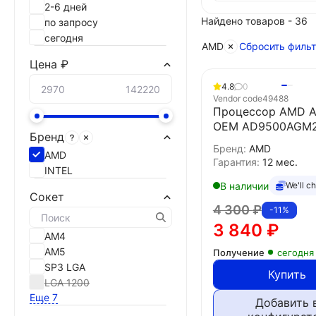
2-6 дней
Найдено товаров - 36
по запросу
сегодня
AMD
Сбросить филь
Цена ₽
4.8
0
Vendor code
49488
Процессор AMD A
OEM AD9500AGM
Бренд
Бренд:
AMD
AMD
Гарантия:
12 мес.
INTEL
В наличии
We'll c
Сокет
4 300
₽
-11%
3 840
₽
AM4
AM5
Получение
сегодня
SP3 LGA
Купить
LGA 1200
Еще 7
Добавить 