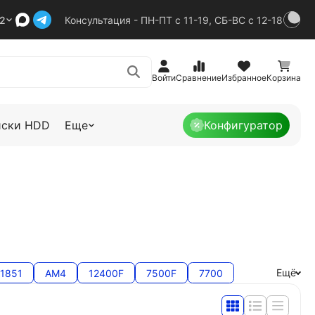
92
Консультация - ПН-ПТ с 11-19, СБ-ВС с 12-18
Войти
Сравнение
Избранное
Корзина
иски HDD
Еще
Конфигуратор
Ещё
1851
AM4
12400F
7500F
7700