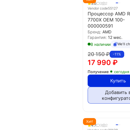
5.0
2
2
Vendor code
55127
Процессор AMD R
7700X OEM 100-
000000591
Бренд:
AMD
Гарантия:
12 мес.
В наличии
We'll c
20 150
₽
-11%
17 990
₽
Получение
сегодня
Купить
Добавить 
конфигурат
Хит!
4.7
3
2