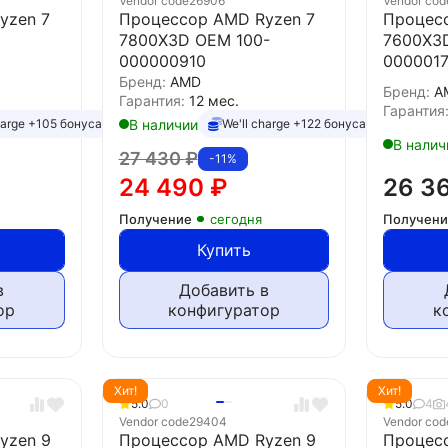
Vendor code
26906
Vendor cod
yzen 7
Процессор AMD Ryzen 7
Процес
7800X3D OEM 100-
7600X3
000000910
0000017
Бренд:
AMD
Бренд:
A
Гарантия:
12 мес.
Гарантия
В наличии
harge +105 бонуса
We'll charge +122 бонуса
В налич
27 430
₽
-11%
24 490
₽
26 3
Получение
сегодня
Получен
Купить
в
Добавить в
ор
конфигуратор
к
Хит!
Хит!
5.0
0
5.0
4
Vendor code
29404
Vendor cod
yzen 9
Процессор AMD Ryzen 9
Процес