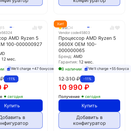
онфигуратор
конфигуратор
Хит!
15
5.0
4
e
56324
Vendor code
45803
сор AMD Ryzen 5
Процессор AMD Ryzen 5
EM 100-000000927
5600X OEM 100-
000000065
MD
Бренд:
AMD
:
12 мес.
Гарантия:
12 мес.
ии
В наличии
We'll charge +47 бонусов
We'll charge +55 бонуса
0
₽
12 310
₽
-11%
-11%
0
₽
10 990
₽
ие
сегодня
Получение
сегодня
Купить
Купить
Добавить в
Добавить в
онфигуратор
конфигуратор