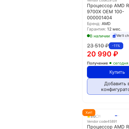
Vendor code
29128
Процессор AMD R
9700X OEM 100-
000001404
Бренд:
AMD
Гарантия:
12 мес.
В наличии
We'll c
23 510
₽
-11%
20 990
₽
Получение
сегодня
Купить
Добавить 
конфигурат
Хит!
5.0
1
Vendor code
45891
Процессор AMD R