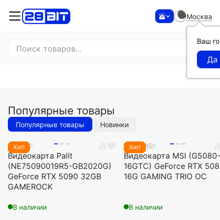
Москва
Ваш г
ЭКСПРЕСС ДОСТАВКА
Доставка заказов по Москве и МО в день
заказа либо на следующий день
КОНФИГУРАТОР
ГОТОВЫЕ ПК
Популярные товары
Популярные товары
Новинки
0.0
0
5.0
1
1
Хит!
Хит!
Видеокарта Palit
Видеокарта MSI (G5080
(NE75090019R5-GB2020G)
16GTC) GeForce RTX 50
GeForce RTX 5090 32GB
16G GAMING TRIO OC
GAMEROCK
В наличии
В наличии