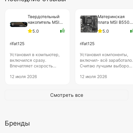
Твердотельный
Материнская
накопитель MSI
плата MSI B550M
1000 Gb SPATIUM
PRO-VDH
5.0
5.0
M450 (S78-
440L980-P83)
rifat125
rifat125
Установил в компьютер,
Установил компоненты,
включился сразу.
включил- всё заработало.
Впечатляет скорость
Считаю лучшим выбором
записи.Сперва
для AM4. 4 планки DDR-
12 июля 2026
12 июля 2026
планировал диск объёмом
думаю излишни, лучше б
до 512, но увидел этот, и
глубину уменьшили.
не удержался. Нисколько
не жалею о покупке. Цена
Смотреть все
удовлетворяет. Не понял
только, бумажную
наклейку нужно удалять
для установки под
Бренды
радиатор? Я удалять не
стал.