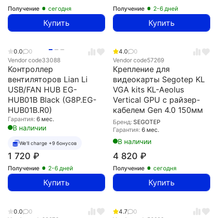
Получение
сегодня
Получение
2-6 дней
Купить
Купить
0.0
0
4.0
0
Vendor code
33088
Vendor code
57269
Контроллер
Крепление для
вентиляторов Lian Li
видеокарты Segotep KL
USB/FAN HUB EG-
VGA kits KL-Aeolus
HUB01B Black (G8P.EG-
Vertical GPU с райзер-
HUB01B.R0)
кабелем Gen 4.0 150мм
Гарантия:
6 мес.
Бренд:
SEGOTEP
В наличии
Гарантия:
6 мес.
В наличии
We'll charge +9 бонусов
1 720
₽
4 820
₽
Получение
2-6 дней
Получение
сегодня
Купить
Купить
0.0
0
4.7
0