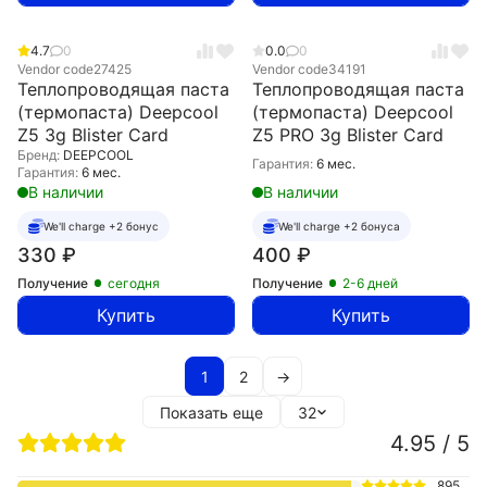
4.7
0
0.0
0
Vendor code
27425
Vendor code
34191
Теплопроводящая паста
Теплопроводящая паста
(термопаста) Deepcool
(термопаста) Deepcool
Z5 3g Blister Card
Z5 PRO 3g Blister Card
Бренд:
DEEPCOOL
Гарантия:
6 мес.
Гарантия:
6 мес.
В наличии
В наличии
We'll charge +2 бонус
We'll charge +2 бонуса
330
₽
400
₽
Получение
сегодня
Получение
2-6 дней
Купить
Купить
1
2
→
Показать еще
32
4.95 / 5
895