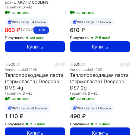
Бренд:
ARCTIC COOLING
Гарантия:
6 мес.
В наличии
В наличии
We'll charge +4 бонуса
We'll charge +3 бонуса
860
₽
610
₽
1 060
₽
-19%
Получение
сегодня
Получение
2-6 дней
Купить
Купить
0.0
0
0.0
0
Vendor code
34198
Vendor code
34192
Теплопроводящая паста
Теплопроводящая паста
(термопаста) Deepcool
(термопаста) Deepcool
DM9 4g
DS7 2g
Гарантия:
6 мес.
Гарантия:
6 мес.
В наличии
В наличии
We'll charge +6 бонусов
We'll charge +2 бонуса
1 110
₽
490
₽
Получение
2-6 дней
Получение
2-6 дней
Купить
Купить