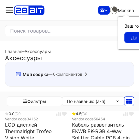
Москва
Ваш г
Главная
–
Аксессуары
Аксессуары
Моя сборка
0
компонентов
По названию (а-я)
Фильтры
0.0
0
4.5
0
Vendor code
34152
Vendor code
56454
LCD дисплей
Кабель разветвитель
Thermalright Trofeo
EKWB EK-RGB 4-Way
Vision White
Splitter Cable RGB 4-pin