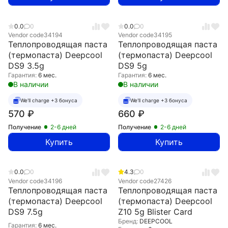
0.0
0
0.0
0
Vendor code
34194
Vendor code
34195
Теплопроводящая паста
Теплопроводящая паста
(термопаста) Deepcool
(термопаста) Deepcool
DS9 3.5g
DS9 5g
Гарантия:
6 мес.
Гарантия:
6 мес.
В наличии
В наличии
We'll charge +3 бонуса
We'll charge +3 бонуса
570
₽
660
₽
Получение
2-6 дней
Получение
2-6 дней
Купить
Купить
0.0
0
4.3
0
Vendor code
34196
Vendor code
27426
Теплопроводящая паста
Теплопроводящая паста
(термопаста) Deepcool
(термопаста) Deepcool
DS9 7.5g
Z10 5g Blister Card
Бренд:
DEEPCOOL
Гарантия:
6 мес.