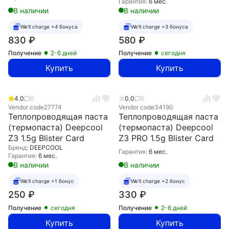
Гарантия:
6 мес.
В наличии
В наличии
We'll charge +4 бонуса
We'll charge +3 бонуса
830
₽
580
₽
Получение
2-6 дней
Получение
сегодня
Купить
Купить
4.0
0
0.0
0
Vendor code
27774
Vendor code
34190
Теплопроводящая паста
Теплопроводящая паста
(термопаста) Deepcool
(термопаста) Deepcool
Z3 1.5g Blister Card
Z3 PRO 1.5g Blister Card
Бренд:
DEEPCOOL
Гарантия:
6 мес.
Гарантия:
6 мес.
В наличии
В наличии
We'll charge +1 бонус
We'll charge +2 бонус
250
₽
330
₽
Получение
сегодня
Получение
2-6 дней
Купить
Купить