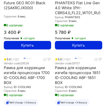
Future GEO RC01 Black
PHANTEKS Flat Line Gen
(2SAKRCJX000)
4.0 White (PH-
CBRS4.0_FL22_WT01_RU)
Гарантия:
6 мес.
Бренд:
PHANTEKS
Гарантия:
6 мес.
В наличии
В наличии
3 400
₽
5 780
₽
Получение
сегодня
Получение
сегодня
Купить
Купить
5.0
1
1
5.0
1
3
Vendor code
29539
Vendor code
29707
Рамка для коррекции
Рамка для коррекции
изгиба процессора 1700
изгиба процессора 1851
ID-COOLING ABF-1700
ID-COOLING ABF-1851
BOX
BOX
Бренд:
ID-COOLING
Бренд:
ID-COOLING
Гарантия:
6 мес.
Гарантия:
6 мес.
В наличии
В наличии
We'll charge +3 бонуса
We'll charge +3 бонуса