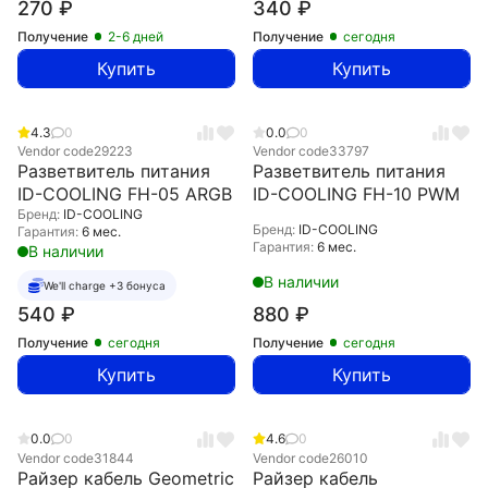
270
₽
340
₽
Получение
2-6 дней
Получение
сегодня
Купить
Купить
4.3
0
0.0
0
Vendor code
29223
Vendor code
33797
Разветвитель питания
Разветвитель питания
ID-COOLING FH-05 ARGB
ID-COOLING FH-10 PWM
Бренд:
ID-COOLING
Бренд:
ID-COOLING
Гарантия:
6 мес.
Гарантия:
6 мес.
В наличии
В наличии
We'll charge +3 бонуса
540
₽
880
₽
Получение
сегодня
Получение
сегодня
Купить
Купить
0.0
0
4.6
0
Vendor code
31844
Vendor code
26010
Райзер кабель Geometric
Райзер кабель