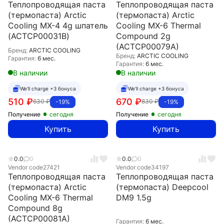
Теплопроводящая паста
Теплопроводящая паста
(термопаста) Arctic
(термопаста) Arctic
Cooling MX-4 4g шпатель
Cooling MX-6 Thermal
(ACTCP00031B)
Compound 2g
(ACTCP00079A)
Бренд:
ARCTIC COOLING
Бренд:
ARCTIC COOLING
Гарантия:
6 мес.
Гарантия:
6 мес.
В наличии
В наличии
We'll charge +3 бонуса
We'll charge +3 бонуса
510
₽
670
₽
630
₽
830
₽
-19%
-19%
Получение
сегодня
Получение
сегодня
Купить
Купить
0.0
0
0.0
0
Vendor code
27421
Vendor code
34197
Теплопроводящая паста
Теплопроводящая паста
(термопаста) Arctic
(термопаста) Deepcool
Cooling MX-6 Thermal
DM9 1.5g
Compound 8g
(ACTCP00081A)
Гарантия:
6 мес.