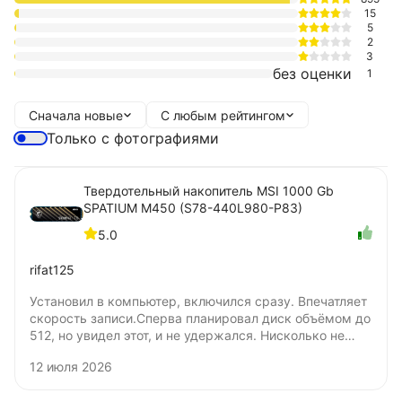
15
5
2
3
без оценки
1
Сначала новые
С любым рейтингом
Только с фотографиями
Твердотельный накопитель MSI 1000 Gb
SPATIUM M450 (S78-440L980-P83)
5.0
rifat125
Установил в компьютер, включился сразу. Впечатляет
скорость записи.Сперва планировал диск объёмом до
512, но увидел этот, и не удержался. Нисколько не
жалею о покупке. Цена удовлетворяет. Не понял
12 июля 2026
только, бумажную наклейку нужно удалять для
установки под радиатор? Я удалять не стал.