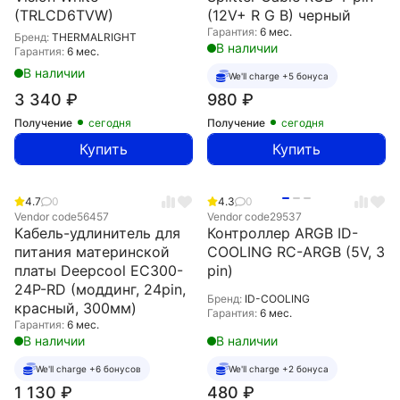
(TRLCD6TVW)
(12V+ R G B) черный
Гарантия:
6 мес.
Бренд:
THERMALRIGHT
В наличии
Гарантия:
6 мес.
В наличии
We'll charge +5 бонуса
3 340
₽
980
₽
Получение
сегодня
Получение
сегодня
Купить
Купить
4.7
0
4.3
0
Vendor code
56457
Vendor code
29537
Кабель-удлинитель для
Контроллер ARGB ID-
питания материнcкой
COOLING RC-ARGB (5V, 3
платы Deepcool EC300-
pin)
24P-RD (моддинг, 24pin,
Бренд:
ID-COOLING
красный, 300мм)
Гарантия:
6 мес.
Гарантия:
6 мес.
В наличии
В наличии
We'll charge +6 бонусов
We'll charge +2 бонуса
1 130
₽
480
₽