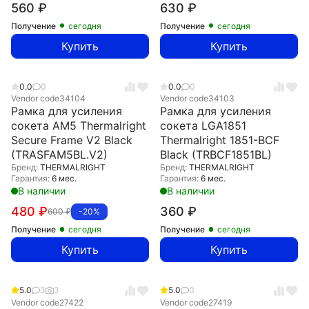
560
₽
630
₽
Получение
сегодня
Получение
сегодня
Купить
Купить
0.0
0
0.0
0
Vendor code
34104
Vendor code
34103
Рамка для усиления
Рамка для усиления
сокета AM5 Thermalright
сокета LGA1851
Secure Frame V2 Black
Thermalright 1851-BCF
(TRASFAM5BL.V2)
Black (TRBCF1851BL)
Бренд:
THERMALRIGHT
Бренд:
THERMALRIGHT
Гарантия:
6 мес.
Гарантия:
6 мес.
В наличии
В наличии
480
₽
360
₽
600
₽
-20%
Получение
сегодня
Получение
сегодня
Купить
Купить
5.0
3
3
5.0
0
Vendor code
27422
Vendor code
27419