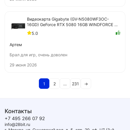
Видеокарта Gigabyte (GV-N5080WF3OC-
16GD) GeForce RTX 5080 16GB WINDFORCE OC
SFF
5.0
Артем
Брал для игр, очень доволен
29 июня 2026
1
2
...
231
→
Контакты
+7 495 266 07 92
info@28bit.ru
г. Москва, ул. Сущевский вал, д. 5, стр. 20, оф. U7 (3-й