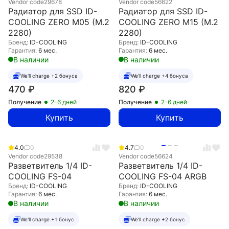
Vendor code
29678
Vendor code
56622
Радиатор для SSD ID-
Радиатор для SSD ID-
COOLING ZERO M05 (M.2
COOLING ZERO M15 (M.2
2280)
2280)
Бренд:
ID-COOLING
Бренд:
ID-COOLING
Гарантия:
6 мес.
Гарантия:
6 мес.
В наличии
В наличии
We'll charge +2 бонуса
We'll charge +4 бонуса
470
₽
820
₽
Получение
2-6 дней
Получение
2-6 дней
Купить
Купить
4.0
0
4.7
0
Vendor code
29538
Vendor code
56624
Разветвитель 1/4 ID-
Разветвитель 1/4 ID-
COOLING FS-04
COOLING FS-04 ARGB
Бренд:
ID-COOLING
Бренд:
ID-COOLING
Гарантия:
6 мес.
Гарантия:
6 мес.
В наличии
В наличии
We'll charge +1 бонус
We'll charge +2 бонус