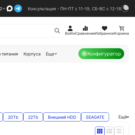
92
Консультация - ПН-ПТ с 11-19, СБ-ВС с 12-18
Войти
Сравнение
Избранное
Корзина
Конфигуратор
 питания
Корпуса
Еще
Ещё
20Tb
22Tb
Внешний HDD
SEAGATE