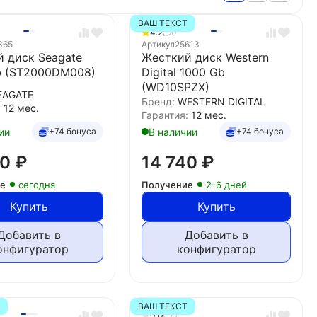
ВАШ ТЕКСТ
4.2
0
365
Артикул
25613
 диск Seagate
Жесткий диск Western
b (ST2000DM008)
Digital 1000 Gb
(WD10SPZX)
EAGATE
Бренд:
WESTERN DIGITAL
:
12 мес.
Гарантия:
12 мес.
ии
В наличии
+74 бонуса
+74 бонуса
30
₽
14 740
₽
ие
сегодня
Получение
2-6 дней
Купить
Купить
Добавить в
Добавить в
онфигуратор
конфигуратор
Т
ВАШ ТЕКСТ
0.0
0