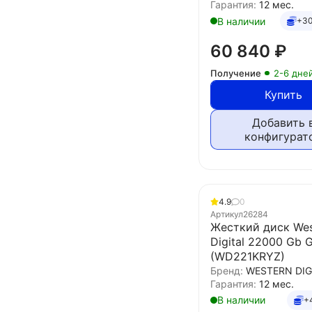
Гарантия:
12 мес.
В наличии
+30
60 840
₽
Получение
2-6 дне
Купить
Добавить 
конфигурат
4.9
0
Артикул
26284
Жесткий диск Wes
Digital 22000 Gb 
(WD221KRYZ)
Бренд:
WESTERN DIG
Гарантия:
12 мес.
В наличии
+