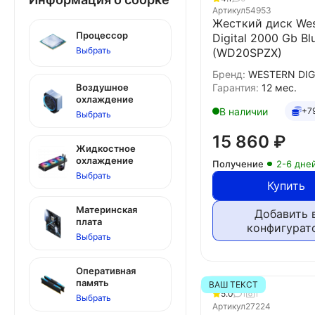
Артикул
54953
Жесткий диск Wes
Процессор
Digital 2000 Gb Bl
Выбрать
(WD20SPZX)
Бренд:
WESTERN DIG
Воздушное
Гарантия:
12 мес.
охлаждение
В наличии
+7
Выбрать
15 860
₽
Жидкостное
охлаждение
Получение
2-6 дне
Выбрать
Купить
Материнская
Добавить 
плата
конфигурат
Выбрать
Оперативная
память
ВАШ ТЕКСТ
5.0
1
1
Выбрать
Артикул
27224