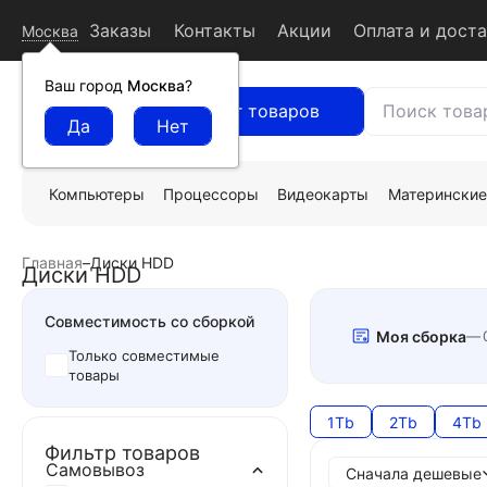
Заказы
Контакты
Акции
Оплата и дост
Москва
Ваш город
Москва
?
Каталог товаров
Компьютеры
Процессоры
Видеокарты
Материнские
Главная
–
Диски HDD
Диски HDD
Совместимость со сборкой
Моя сборка
Только совместимые
товары
1Tb
2Tb
4Tb
Фильтр товаров
Самовывоз
Сначала дешевые