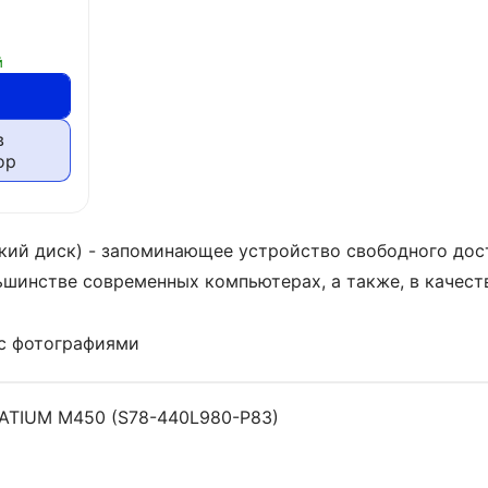
й
в
ор
ий диск) - запоминающее устройство свободного досту
ьшинстве современных компьютерах, а также, в качес
с фотографиями
PATIUM M450 (S78-440L980-P83)