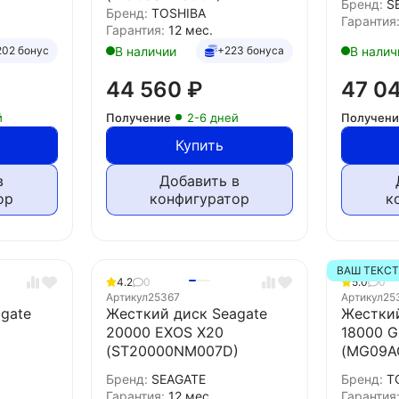
Бренд:
S
Бренд:
TOSHIBA
Гарантия
Гарантия:
12 мес.
В наличии
В налич
202 бонус
+223 бонуса
44 560
₽
47 0
й
Получение
2-6 дней
Получен
Купить
в
Добавить в
ор
конфигуратор
к
ВАШ ТЕКС
4.2
0
5.0
0
Артикул
25367
Артикул
25
gate
Жесткий диск Seagate
Жесткий
20000 EXOS X20
18000 
(ST20000NM007D)
(MG09A
Бренд:
SEAGATE
Бренд:
T
Гарантия:
12 мес.
Гарантия