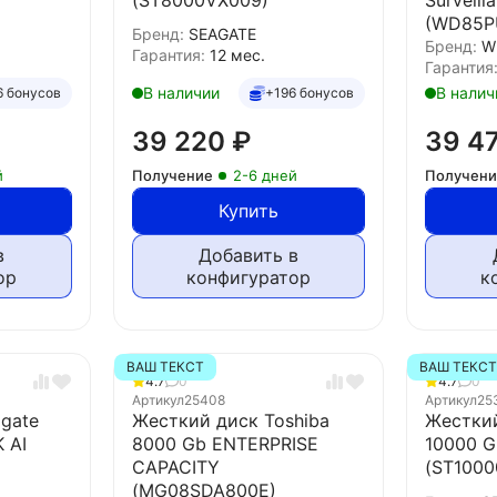
(WD85P
Бренд:
SEAGATE
Бренд:
W
Гарантия:
12 мес.
Гарантия
В наличии
В налич
6 бонусов
+196 бонусов
39 220
₽
39 4
й
Получение
2-6 дней
Получен
Купить
в
Добавить в
ор
конфигуратор
к
ВАШ ТЕКСТ
ВАШ ТЕКС
4.7
0
4.7
0
Артикул
25408
Артикул
25
gate
Жесткий диск Toshiba
Жесткий
 AI
8000 Gb ENTERPRISE
10000 
CAPACITY
(ST1000
(MG08SDA800E)