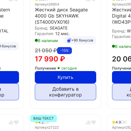
Артикул
26904
Артикул
29
tern
Жесткий диск Seagate
Жесткий
ue
4000 Gb SKYHAWK
Digital 
(ST4000VX016)
(WD43P
Бренд:
SEAGATE
ITAL
Бренд:
W
Гарантия:
12 мес.
Гарантия
В наличии
+90 бонусов
В налич
9 бонусов
21 050
₽
-15%
17 990
₽
20 0
й
Получение
сегодня
Получен
Купить
в
Добавить в
ор
конфигуратор
к
ВАШ ТЕКСТ
4.2
0
4.9
0
Артикул
27222
Артикул
26