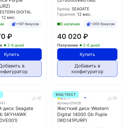
URZ)
Бренд:
SEAGATE
ESTERN DIGITAL
Гарантия:
12 мес.
:
12 мес.
ии
В наличии
+197 бонусов
+200 бонусов
70
₽
40 020
₽
ие
2-6 дней
Получение
2-6 дней
Купить
Купить
Добавить в
Добавить в
онфигуратор
конфигуратор
Т
ВАШ ТЕКСТ
4.1
0
347
Артикул
25428
 диск Seagate
Жесткий диск Western
Gb SKYHAWK
Digital 14000 Gb Puple
0VE001)
(WD141PURP)