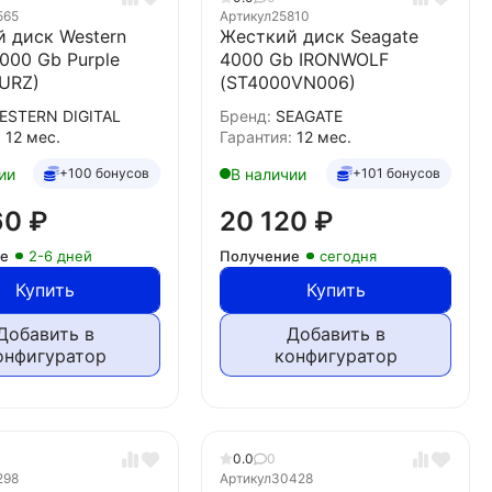
565
Артикул
25810
 диск Western
Жесткий диск Seagate
4000 Gb Purple
4000 Gb IRONWOLF
URZ)
(ST4000VN006)
ESTERN DIGITAL
Бренд:
SEAGATE
:
12 мес.
Гарантия:
12 мес.
ии
В наличии
+100 бонусов
+101 бонусов
60
₽
20 120
₽
ие
2-6 дней
Получение
сегодня
Купить
Купить
Добавить в
Добавить в
онфигуратор
конфигуратор
0.0
0
298
Артикул
30428