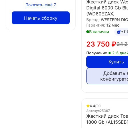
Жесткий диск Wes
Показать ещё 7
Digital 6000 Gb Bl
(WD60EZAX)
Начать сборку
Бренд:
WESTERN DIG
Гарантия:
12 мес.
В наличии
+11
23 750
₽
24 
Получение
2-6 дне
Купить
Добавить 
конфигурат
4.4
0
Артикул
25397
Жесткий диск Tos
1800 Gb (AL15SEB