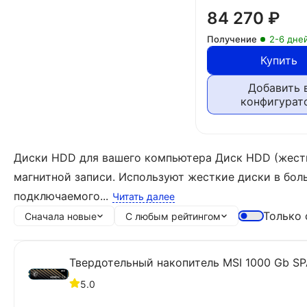
84 270
₽
Получение
2-6 дне
Купить
Добавить 
конфигурат
Диски HDD для вашего компьютера Диск HDD (жестк
магнитной записи. Используют жесткие диски в бол
подключаемого...
Читать далее
Только 
Сначала новые
С любым рейтингом
Твердотельный накопитель MSI 1000 Gb S
5.0