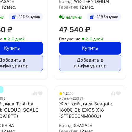
EAGATE
Бренд:
WESTERN DIGITAL
:
12 мес.
Гарантия:
12 мес.
ии
В наличии
+235 бонусов
+238 бонусов
40
₽
47 540
₽
ие
2-6 дней
Получение
2-6 дней
Купить
Купить
Добавить в
Добавить в
онфигуратор
конфигуратор
Т
4.2
0
398
Артикул
25359
 диск Toshiba
Жесткий диск Seagate
Gb CLOUD-SCALE
18000 Gb EXOS X18
CA18TE)
(ST18000NM000J)
OSHIBA
Бренд:
SEAGATE
:
12 мес.
Гарантия:
12 мес.