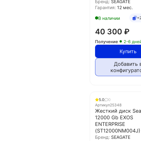
Бренд:
SEAGATE
Гарантия:
12 мес.
В наличии
+
40 300
₽
Получение
2-6 дне
Купить
Добавить 
конфигурат
5.0
0
Артикул
25348
Жесткий диск Sea
12000 Gb EXOS
ENTERPRISE
(ST12000NM004J)
Бренд:
SEAGATE