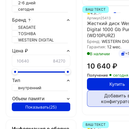
2-6 дней
сегодня
ВАШ ТЕКСТ
4.3
0
Артикул
25413
Бренд
Жесткий диск Wes
SEAGATE
Digital 1000 Gb Pu
TOSHIBA
(WD10PURZ)
WESTERN DIGITAL
Бренд:
WESTERN DIG
Гарантия:
12 мес.
Цена ₽
В наличии
+
10 640
₽
Получение
сегодня
Тип
Купить
внутренний
Добавить 
Объем памяти
конфигурат
Показывать
(
25
)
ВАШ ТЕКСТ
Информация о сборке
4.1
0