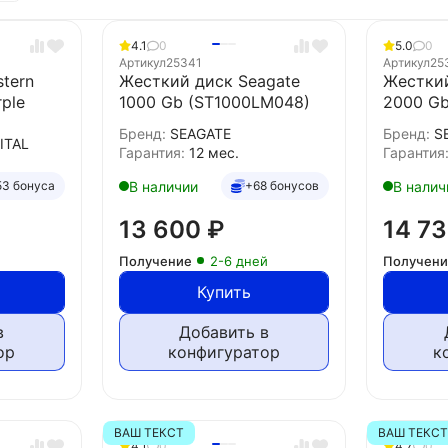
4.1
0
5.0
0
Артикул
25341
Артикул
25
tern
Жесткий диск Seagate
Жесткий
rple
1000 Gb (ST1000LM048)
2000 G
Бренд:
SEAGATE
Бренд:
S
ITAL
Гарантия:
12 мес.
Гарантия
В наличии
В налич
53 бонуса
+68 бонусов
13 600
₽
14 7
Получение
2-6 дней
Получен
Купить
в
Добавить в
ор
конфигуратор
к
ВАШ ТЕКСТ
ВАШ ТЕКС
4.1
0
4.7
0