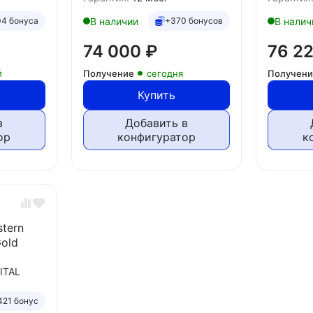
В наличии
В налич
4 бонуса
+370 бонусов
74 000
₽
76 2
й
Получение
сегодня
Получен
Купить
в
Добавить в
ор
конфигуратор
к
tern
Gold
ITAL
421 бонус