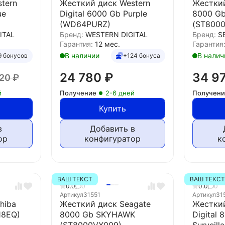
tern
Жесткий диск Western
Жесткий
ue
Digital 6000 Gb Purple
8000 G
(WD64PURZ)
(ST800
ITAL
Бренд:
WESTERN DIGITAL
Бренд:
S
Гарантия:
12 мес.
Гарантия
В наличии
В налич
9 бонусов
+124 бонуса
24 780
₽
34 9
220
₽
й
Получение
2-6 дней
Получен
Купить
в
Добавить в
ор
конфигуратор
к
ВАШ ТЕКСТ
ВАШ ТЕКС
0.0
0
0.0
0
Артикул
31551
Артикул
31
hiba
Жесткий диск Seagate
Жесткий
18EQ)
8000 Gb SKYHAWK
Digital 
(ST8000VX009)
Surveill