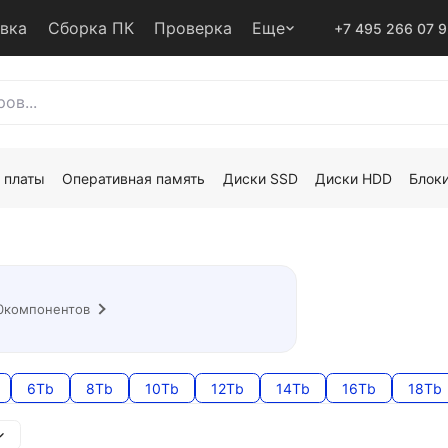
авка
Сборка ПК
Проверка
Еще
+7 495 266 07 
 платы
Оперативная память
Диски SSD
Диски HDD
Блоки
0
компонентов
6Tb
8Tb
10Tb
12Tb
14Tb
16Tb
18Tb