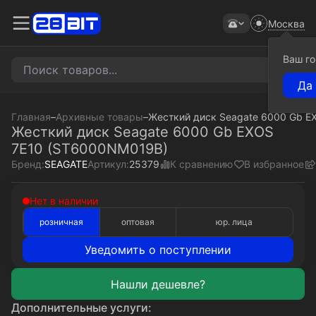
Москва
Ваш г
Главная
–
Архивные товары
–
Жесткий диск Seagate 6000 Gb 
Жесткий диск Seagate 6000 Gb EXOS
7E10 (ST6000NM019B)
К сравнению
В избранное
Бренд:
SEAGATE
Артикул:
25379
Нет в наличии
розничная
оптовая
юр. лица
Уведомить о поступлении
Дополнительные услуги: