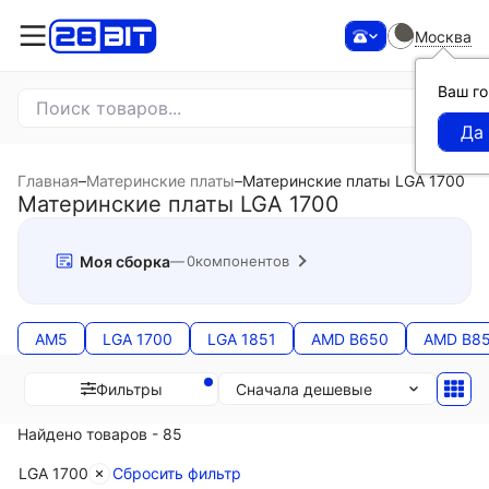
Москва
Ваш г
Главная
–
Материнские платы
–
Материнские платы LGA 1700
Материнские платы LGA 1700
Моя сборка
0
компонентов
AM5
LGA 1700
LGA 1851
AMD B650
AMD B8
Сначала дешевые
Фильтры
Найдено товаров - 85
LGA 1700
Сбросить фильтр