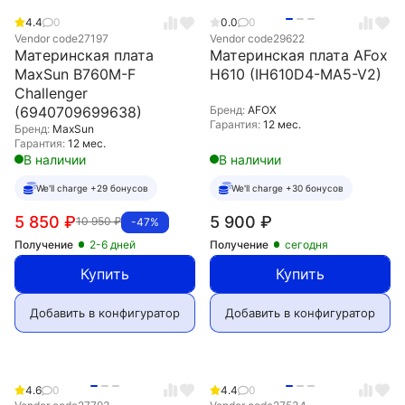
4.4
0
0.0
0
Vendor code
27197
Vendor code
29622
Материнская плата
Материнская плата AFox
MaxSun B760M-F
H610 (IH610D4-MA5-V2)
Challenger
(6940709699638)
Бренд:
AFOX
Гарантия:
12 мес.
Бренд:
MaxSun
Гарантия:
12 мес.
В наличии
В наличии
We'll charge +29 бонусов
We'll charge +30 бонусов
5 850
₽
5 900
₽
10 950
₽
-47%
Получение
2-6 дней
Получение
сегодня
Купить
Купить
Добавить в конфигуратор
Добавить в конфигуратор
4.6
0
4.4
0