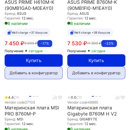
ASUS PRIME H610M-K
ASUS PRIME B760M-K
(90MB1GA0-M0EAY0)
(90MB1FI0-M1EAY0)
Бренд:
ASUS
Бренд:
ASUS
Гарантия:
12 мес.
Гарантия:
12 мес.
В наличии
В наличии
We'll charge +37 бонусов
We'll charge +38 бонусов
7 450
₽
7 530
₽
9 000
₽
11 200
₽
-17%
-33%
Получение
сегодня
Получение
сегодня
Купить
Купить
Добавить в конфигуратор
Добавить в конфигуратор
4.4
0
0.0
0
Vendor code
27105
Vendor code
48995
Материнская плата MSI
Материнская плата
PRO B760M-P
Gigabyte B760M H V2
Бренд:
MSI
Бренд:
GIGABYTE
Гарантия:
12 мес.
Гарантия:
12 мес.
В наличии
В наличии