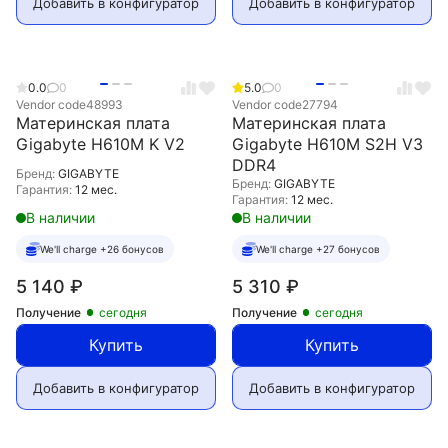
Добавить в конфигуратор
Добавить в конфигуратор
0.0
0
5.0
0
Vendor code
48993
Vendor code
27794
Материнская плата
Материнская плата
Gigabyte H610M K V2
Gigabyte H610M S2H V3
DDR4
Бренд:
GIGABYTE
Бренд:
GIGABYTE
Гарантия:
12 мес.
Гарантия:
12 мес.
В наличии
В наличии
We'll charge +26 бонусов
We'll charge +27 бонусов
5 140
₽
5 310
₽
Получение
сегодня
Получение
сегодня
Купить
Купить
Добавить в конфигуратор
Добавить в конфигуратор