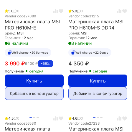
5.0
0
5.0
0
Vendor code
27080
Vendor code
31215
Материнская плата MSI
Материнская плата MSI
PRO H610M-E
PRO H610M-S DDR4
Бренд:
MSI
Бренд:
MSI
Гарантия:
12 мес.
Гарантия:
12 мес.
В наличии
В наличии
We'll charge +20 бонусов
We'll charge +22 бонус
3 990
₽
4 350
₽
9 100
₽
-56%
Получение
сегодня
Получение
сегодня
Купить
Купить
Добавить в конфигуратор
Добавить в конфигуратор
4.5
0
4.6
0
Vendor code
56530
Vendor code
27233
Материнская плата
Материнская плата MSI