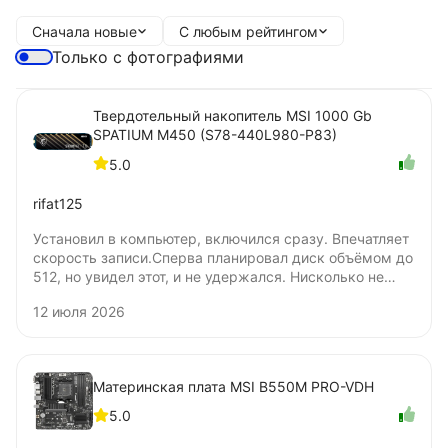
Сначала новые
С любым рейтингом
Только с фотографиями
Твердотельный накопитель MSI 1000 Gb
SPATIUM M450 (S78-440L980-P83)
5.0
rifat125
Установил в компьютер, включился сразу. Впечатляет
скорость записи.Сперва планировал диск объёмом до
512, но увидел этот, и не удержался. Нисколько не
жалею о покупке. Цена удовлетворяет. Не понял
12 июля 2026
только, бумажную наклейку нужно удалять для
установки под радиатор? Я удалять не стал.
Материнская плата MSI B550M PRO-VDH
5.0