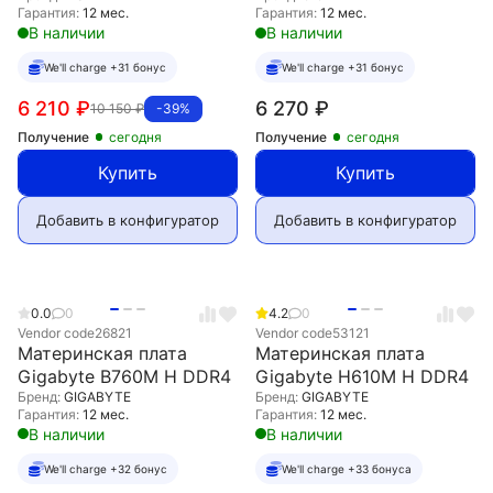
Гарантия:
12 мес.
Гарантия:
12 мес.
В наличии
В наличии
We'll charge +31 бонус
We'll charge +31 бонус
6 210
₽
6 270
₽
10 150
₽
-39%
Получение
сегодня
Получение
сегодня
Купить
Купить
Добавить в конфигуратор
Добавить в конфигуратор
0.0
0
4.2
0
Vendor code
26821
Vendor code
53121
Материнская плата
Материнская плата
Gigabyte B760M H DDR4
Gigabyte H610M H DDR4
Бренд:
GIGABYTE
Бренд:
GIGABYTE
Гарантия:
12 мес.
Гарантия:
12 мес.
В наличии
В наличии
We'll charge +32 бонус
We'll charge +33 бонуса