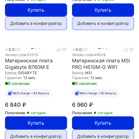
Купить
Купить
Добавить в конфигуратор
Добавить в конфигуратор
0.0
0
0.0
0
Vendor code
33519
Vendor code
49004
Материнская плата
Материнская плата MSI
Gigabyte B760M E
PRO H610M-G WIFI
Бренд:
GIGABYTE
Бренд:
MSI
Гарантия:
12 мес.
Гарантия:
12 мес.
В наличии
В наличии
We'll charge +34 бонуса
We'll charge +35 бонуса
6 840
₽
6 960
₽
Получение
сегодня
Получение
сегодня
Купить
Купить
Добавить в конфигуратор
Добавить в конфигуратор