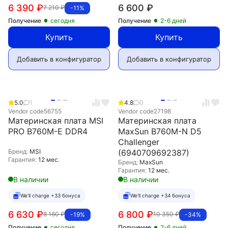
6 390
₽
6 600
₽
7 210
₽
-11%
Получение
сегодня
Получение
2-6 дней
Купить
Купить
Добавить в конфигуратор
Добавить в конфигуратор
5.0
1
4.8
0
Vendor code
56755
Vendor code
27198
Материнская плата MSI
Материнская плата
PRO B760M-E DDR4
MaxSun B760M-N D5
Challenger
Бренд:
MSI
(6940709692387)
Гарантия:
12 мес.
Бренд:
MaxSun
Гарантия:
12 мес.
В наличии
В наличии
We'll charge +33 бонуса
We'll charge +34 бонуса
6 630
₽
6 800
₽
8 160
₽
10 350
₽
-19%
-34%
Получение
сегодня
Получение
2-6 дней