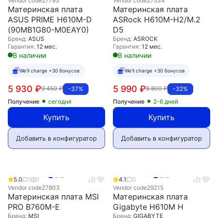
Vendor code
27793
Vendor code
27534
Материнская плата
Материнская плата
ASUS PRIME H610M-D
ASRock H610M-H2/M.2
(90MB1G80-M0EAY0)
D5
Бренд:
ASUS
Бренд:
ASROCK
Гарантия:
12 мес.
Гарантия:
12 мес.
В наличии
В наличии
We'll charge +30 бонусов
We'll charge +30 бонусов
5 930
₽
5 990
₽
9 450
₽
8 800
₽
-37%
-32%
Получение
сегодня
Получение
2-6 дней
Купить
Купить
Добавить в конфигуратор
Добавить в конфигуратор
5.0
1
1
4.1
0
Vendor code
27803
Vendor code
29215
Материнская плата MSI
Материнская плата
PRO B760M-E
Gigabyte H610M H
Бренд:
MSI
Бренд:
GIGABYTE