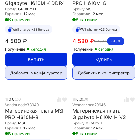
Gigabyte H610M K DDR4
PRO H610M-G
Бренд:
GIGABYTE
Бренд:
MSI
Гарантия:
12 мес.
Гарантия:
12 мес.
В наличии
В наличии
We'll charge +23 бонуса
We'll charge +23 бонуса
4 500
₽
4 580
₽
8 750
₽
-48%
Получение
сегодня
Получение
сегодня
Купить
Купить
Добавить в конфигуратор
Добавить в конфигуратор
0.0
0
0.0
0
Vendor code
33940
Vendor code
29646
Материнская плата MSI
Материнская плата
PRO H610M-B
Gigabyte H610M H V2
Бренд:
MSI
Бренд:
GIGABYTE
Гарантия:
12 мес.
Гарантия:
12 мес.
В наличии
В наличии