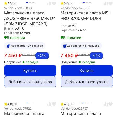
4.1
0
5.0
0
Vendor code
56863
Vendor code
57069
Материнская плата
Материнская плата MSI
ASUS PRIME B760M-K D4
PRO B760M-P DDR4
(90MB1DS0-M0EAY0)
Бренд:
MSI
Бренд:
ASUS
Гарантия:
12 мес.
Гарантия:
12 мес.
В наличии
В наличии
We'll charge +37 бонусов
We'll charge +37 бонусов
7 450
₽
7 450
₽
10 200
₽
8 360
₽
-27%
-11%
Получение
сегодня
Получение
сегодня
Купить
Купить
Добавить в конфигуратор
Добавить в конфигуратор
4.8
0
4.5
0
Vendor code
27522
Vendor code
26797
Материнская плата
Материнская плата