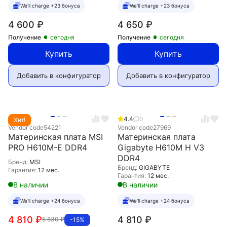
We'll charge +23 бонуса
We'll charge +23 бонуса
4 600
₽
4 650
₽
Получение
сегодня
Получение
сегодня
Купить
Купить
Добавить в конфигуратор
Добавить в конфигуратор
5.0
1
4.4
0
Хит!
Vendor code
54221
Vendor code
27969
Материнская плата MSI
Материнская плата
PRO H610M-E DDR4
Gigabyte H610M H V3
DDR4
Бренд:
MSI
Бренд:
GIGABYTE
Гарантия:
12 мес.
Гарантия:
12 мес.
В наличии
В наличии
We'll charge +24 бонуса
We'll charge +24 бонуса
4 810
₽
4 810
₽
5 630
₽
-15%