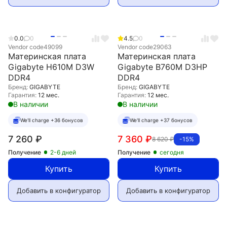
0.0
0
4.5
0
Vendor code
49099
Vendor code
29063
Материнская плата
Материнская плата
Gigabyte H610M D3W
Gigabyte B760M D3HP
DDR4
DDR4
Бренд:
GIGABYTE
Бренд:
GIGABYTE
Гарантия:
12 мес.
Гарантия:
12 мес.
В наличии
В наличии
We'll charge +36 бонусов
We'll charge +37 бонусов
7 260
₽
7 360
₽
8 620
₽
-15%
Получение
2-6 дней
Получение
сегодня
Купить
Купить
Добавить в конфигуратор
Добавить в конфигуратор