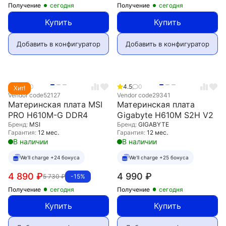
Получение
сегодня
Получение
сегодня
Купить
Купить
Добавить в конфигуратор
Добавить в конфигуратор
0.0
0
4.5
0
Хит!
Vendor code
52127
Vendor code
29341
Материнская плата MSI
Материнская плата
PRO H610M-G DDR4
Gigabyte H610M S2H V2
Бренд:
MSI
Бренд:
GIGABYTE
Гарантия:
12 мес.
Гарантия:
12 мес.
В наличии
В наличии
We'll charge +24 бонуса
We'll charge +25 бонуса
4 890
₽
4 990
₽
5 730
₽
-15%
Получение
сегодня
Получение
сегодня
Купить
Купить