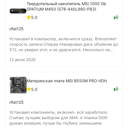
Твердотельный накопитель MSI 1000 Gb
SPATIUM M450 (S78-440L980-P83)
5.0
rifat125
Установил в компьютер, включился сразу. Впечатляет
скорость записи.Сперва планировал диск объёмом до
512, но увидел этот, и не удержался. Нисколько не
жалею о покупке. Цена удовлетворяет. Не понял
12 июля 2026
только, бумажную наклейку нужно удалять для
установки под радиатор? Я удалять не стал.
Материнская плата MSI B550M PRO-VDH
5.0
rifat125
Установил компоненты, включил- всё заработало.
Считаю лучшим выбором для AM4. 4 планки DDR-
думаю излишни, лучше бы глубину уменьшили.