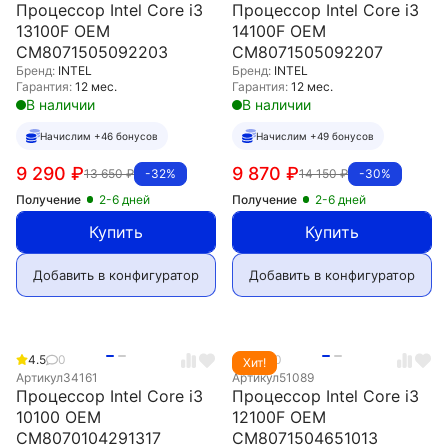
Процессор Intel Core i3
Процессор Intel Core i3
13100F OEM
14100F OEM
CM8071505092203
CM8071505092207
Бренд:
INTEL
Бренд:
INTEL
Гарантия:
12 мес.
Гарантия:
12 мес.
В наличии
В наличии
Начислим +46 бонусов
Начислим +49 бонусов
9 290
₽
9 870
₽
13 650
₽
14 150
₽
-32%
-30%
Получение
2-6 дней
Получение
2-6 дней
Купить
Купить
Добавить в конфигуратор
Добавить в конфигуратор
4.5
0
4.9
0
Хит!
Артикул
34161
Артикул
51089
Процессор Intel Core i3
Процессор Intel Core i3
10100 OEM
12100F OEM
CM8070104291317
CM8071504651013