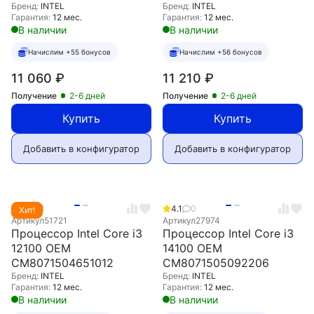
Бренд:
INTEL
Бренд:
INTEL
Гарантия:
12 мес.
Гарантия:
12 мес.
В наличии
В наличии
Начислим +55 бонусов
Начислим +56 бонусов
11 060
₽
11 210
₽
Получение
2-6 дней
Получение
2-6 дней
Купить
Купить
Добавить в конфигуратор
Добавить в конфигуратор
5.0
1
4.1
0
Хит!
Артикул
51721
Артикул
27974
Процессор Intel Core i3
Процессор Intel Core i3
12100 OEM
14100 OEM
CM8071504651012
CM8071505092206
Бренд:
INTEL
Бренд:
INTEL
Гарантия:
12 мес.
Гарантия:
12 мес.
В наличии
В наличии