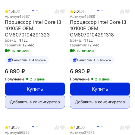
4.4
0
5.0
1
Артикул
49567
Артикул
45688
Процессор Intel Core i3
Процессор Intel Core i3
10105F OEM
10100F OEM
CM8070104291323
CM8070104291318
Бренд:
INTEL
Бренд:
INTEL
Гарантия:
12 мес.
Гарантия:
12 мес.
В наличии
В наличии
Начислим +34 бонуса
Начислим +35 бонуса
6 890
₽
6 990
₽
Получение
2-6 дней
Получение
2-6 дней
Купить
Купить
Добавить в конфигуратор
Добавить в конфигуратор
4.9
0
4.9
0
Артикул
56525
Артикул
27975