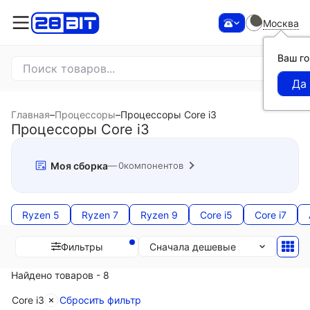
Москва
Ваш г
Главная
–
Процессоры
–
Процессоры Core i3
Процессоры Core i3
Моя сборка
0
компонентов
Ryzen 5
Ryzen 7
Ryzen 9
Core i5
Core i7
Сначала дешевые
Фильтры
Найдено товаров - 8
Core i3
Сбросить фильтр