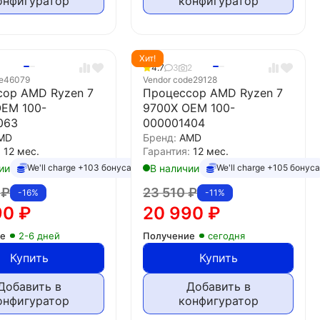
онфигуратор
конфигуратор
Хит!
4.7
3
2
e
46079
Vendor code
29128
сор AMD Ryzen 7
Процессор AMD Ryzen 7
OEM 100-
9700X OEM 100-
063
000001404
MD
Бренд:
AMD
:
12 мес.
Гарантия:
12 мес.
ии
В наличии
We'll charge +103 бонуса
We'll charge +105 бонус
0
₽
23 510
₽
-16%
-11%
90
₽
20 990
₽
ие
2-6 дней
Получение
сегодня
Купить
Купить
Добавить в
Добавить в
онфигуратор
конфигуратор