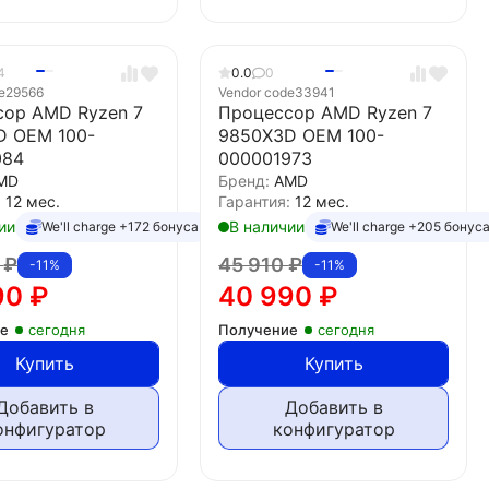
4
0.0
0
e
29566
Vendor code
33941
сор AMD Ryzen 7
Процессор AMD Ryzen 7
D OEM 100-
9850X3D OEM 100-
084
000001973
MD
Бренд:
AMD
:
12 мес.
Гарантия:
12 мес.
ии
В наличии
We'll charge +172 бонуса
We'll charge +205 бонус
0
₽
45 910
₽
-11%
-11%
90
₽
40 990
₽
ие
сегодня
Получение
сегодня
Купить
Купить
Добавить в
Добавить в
онфигуратор
конфигуратор