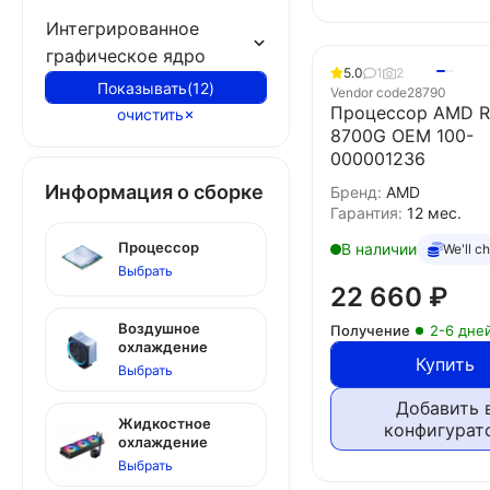
Интегрированное
графическое ядро
5.0
1
2
Показывать
(
12
)
Vendor code
28790
Процессор AMD R
очистить
8700G OEM 100-
000001236
Информация о сборке
Бренд:
AMD
Гарантия:
12 мес.
Процессор
В наличии
We'll c
Выбрать
22 660
₽
Воздушное
Получение
2-6 дне
охлаждение
Купить
Выбрать
Добавить 
Жидкостное
конфигурат
охлаждение
Выбрать