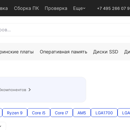
авка
Сборка ПК
Проверка
Еще
+7 495 266 07 
ринские платы
Оперативная память
Диски SSD
Д
0
компонентов
Ryzen 9
Core i5
Core i7
AM5
LGA1700
LGA