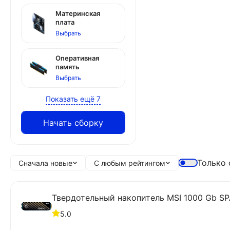
Материнская
плата
Выбрать
Оперативная
память
Выбрать
Показать ещё 7
Начать сборку
Только 
Сначала новые
С любым рейтингом
Твердотельный накопитель MSI 1000 Gb S
5.0