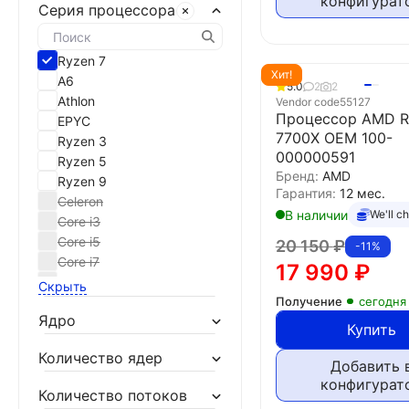
конфигурат
Серия процессора
Ryzen 7
Хит!
A6
5.0
2
2
Athlon
Vendor code
55127
Процессор AMD R
EPYC
7700X OEM 100-
Ryzen 3
000000591
Ryzen 5
Бренд:
AMD
Ryzen 9
Гарантия:
12 мес.
Celeron
В наличии
We'll c
Core i3
Core i5
20 150
₽
-11%
Core i7
17 990
₽
Core i9
Скрыть
Core Ultra 5
Получение
сегодня
Ядро
Core Ultra 7
Купить
Core Ultra 9
Количество ядер
XEON
Добавить 
конфигурат
Количество потоков