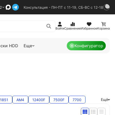
92
Консультация - ПН-ПТ с 11-19, СБ-ВС с 12-18
Войти
Сравнение
Избранное
Корзина
иски HDD
Еще
Конфигуратор
Ещё
1851
AM4
12400F
7500F
7700