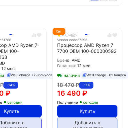
Хит!
5.0
4
5
e
51788
Vendor code
27293
сор AMD Ryzen 7
Процессор AMD Ryzen 7
OEM 100-
7700 OEM 100-000000592
263
Бренд:
AMD
MD
Гарантия:
12 мес.
:
12 мес.
ии
В наличии
We'll charge +79 бонусов
We'll charge +82 бонуса
₽
18 470
₽
-14%
-11%
50
₽
16 490
₽
ие
сегодня
Получение
сегодня
Купить
Купить
Добавить в
Добавить в