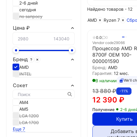
2-6 дней
Найдено товаров - 12
сегодня
по запросу
AMD
Ryzen 7
Сбро
Цена ₽
0.0
0
Vendor code
29066
Процессор AMD R
8700F OEM 100-
Бренд
000001590
AMD
Бренд:
AMD
Гарантия:
12 мес.
INTEL
В наличии
We'll c
Сокет
13 880
₽
-11%
12 390
₽
AM4
AM5
Получение
2-6 дне
LGA 1200
Купить
LGA 1700
Еще 7
Добавить 