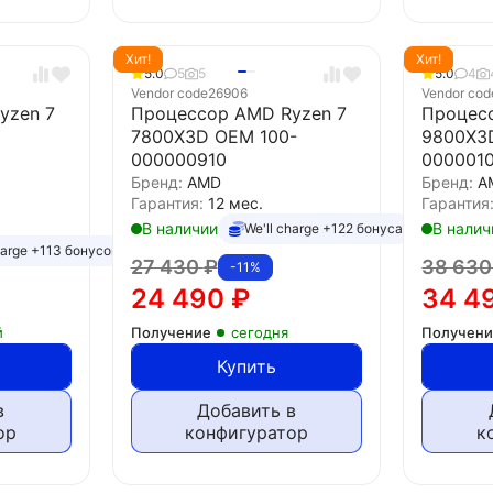
Хит!
Хит!
5.0
5
5
5.0
4
Vendor code
26906
Vendor cod
yzen 7
Процессор AMD Ryzen 7
Процес
7800X3D OEM 100-
9800X3
000000910
000001
Бренд:
AMD
Бренд:
A
Гарантия:
12 мес.
Гарантия
В наличии
В налич
We'll charge +122 бонуса
harge +113 бонусов
27 430
₽
38 63
-11%
24 490
₽
34 4
й
Получение
сегодня
Получен
Купить
в
Добавить в
ор
конфигуратор
к