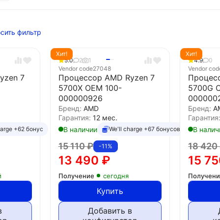
сить фильтр
Хит!
Хит!
5.0
2
1
4.9
0
Vendor code
27048
Vendor cod
yzen 7
Процессор AMD Ryzen 7
Процес
5700X OEM 100-
5700G 
000000926
000000
Бренд:
AMD
Бренд:
A
Гарантия:
12 мес.
Гарантия
В наличии
В налич
harge +62 бонус
We'll charge +67 бонусов
15 110
₽
18 420
-11%
13 490
₽
15 7
й
Получение
сегодня
Получен
Купить
в
Добавить в