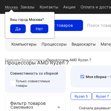
Заказы
Контакты
Акции
Оплата и дост
Москва
Ваш город
Москва
?
Каталог товаров
Компьютеры
Процессоры
Видеокарты
Мате
Главная
–
Процессоры
–
Процессоры AMD Ryzen 7
Процессоры AMD Ryzen 7
Совместимость со сборкой
Моя сборка
Только совместимые
товары
Ryzen 5
Ryzen 7
Фильтр товаров
Самовывоз
Сначала дешевые