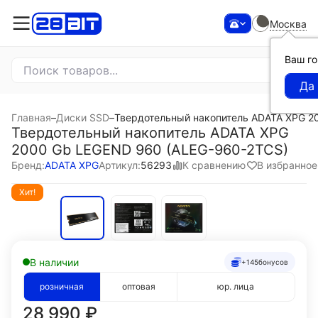
Москва
Ваш г
Главная
–
Диски SSD
–
Твердотельный накопитель ADATA XPG 2
Твердотельный накопитель ADATA XPG
2000 Gb LEGEND 960 (ALEG-960-2TCS)
К сравнению
В избранное
Бренд:
ADATA XPG
Артикул:
56293
Хит!
В наличии
+145
бонусов
розничная
оптовая
юр. лица
28 990
₽