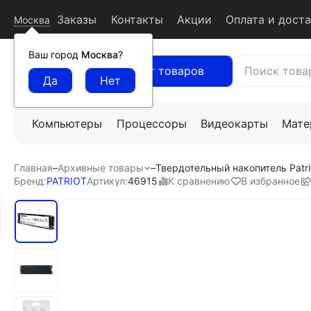
Заказы
Контакты
Акции
Оплата и дост
Москва
Ваш город
Москва
?
Каталог товаров
Компьютеры
Процессоры
Видеокарты
Мате
Главная
–
Архивные товары
–
Твердотельный накопитель Patr
К сравнению
В избранное
Бренд:
PATRIOT
Артикул:
46915