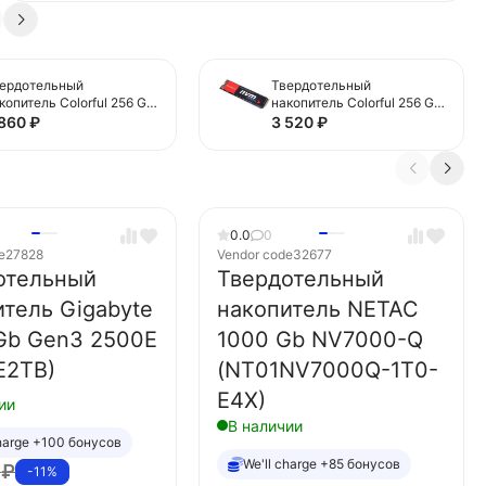
ердотельный
Твердотельный
копитель Colorful 256 Gb
накопитель Colorful 256 Gb
N600 PRO)
(CN600 256GB)
 860
₽
3 520
₽
0.0
0
e
27828
Vendor code
32677
отельный
Твердотельный
итель Gigabyte
накопитель NETAC
Gb Gen3 2500E
1000 Gb NV7000-Q
E2TB)
(NT01NV7000Q-1T0-
E4X)
ии
В наличии
charge +100 бонусов
We'll charge +85 бонусов
0
₽
-11%