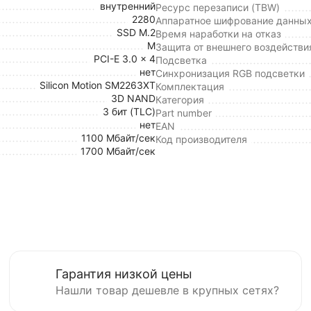
внутренний
Ресурс перезаписи (TBW)
2280
Аппаратное шифрование данны
SSD M.2
Время наработки на отказ
M
Защита от внешнего воздействи
PCI-E 3.0 x 4
Подсветка
нет
Синхронизация RGB подсветки
Silicon Motion SM2263XT
Комплектация
3D NAND
Категория
3 бит (TLC)
Part number
нет
EAN
1100 Мбайт/сек
Код производителя
1700 Мбайт/сек
Гарантия низкой цены
Нашли товар дешевле в крупных сетях?