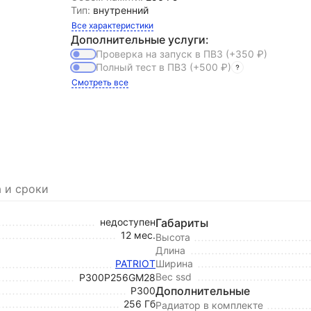
Тип:
внутренний
Все характеристики
Дополнительные услуги:
Проверка на запуск в ПВЗ
(+350
₽
)
Полный тест в ПВЗ
(+500
₽
)
Смотреть все
 и сроки
недоступен
Габариты
12 мес.
Высота
Длина
PATRIOT
Ширина
Вес ssd
P300P256GM28
Дополнительные
P300
256 Гб
Радиатор в комплекте