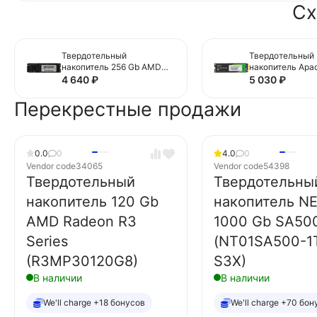
Сх
Твердотельный
Твердотельный
накопитель 256 Gb AMD
накопитель Apac
Radeon R3 Series
(AP256GAS2280
4 640
₽
5 030
₽
(R3MP30256G8)
Перекрестные продажи
0.0
0
4.0
0
Vendor code
34065
Vendor code
54398
Твердотельный
Твердотельны
накопитель 120 Gb
накопитель N
AMD Radeon R3
1000 Gb SA50
Series
(NT01SA500-1
(R3MP30120G8)
S3X)
В наличии
В наличии
We'll charge +18 бонусов
We'll charge +70 бон