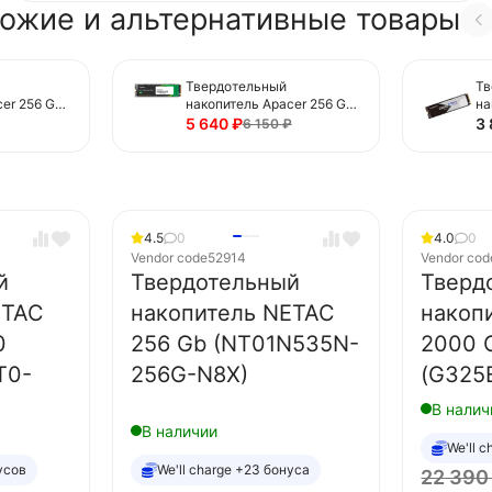
ожие и альтернативные товары
Твердотельный
Тв
er 256 Gb
накопитель Apacer 256 Gb
на
P4X-1)
(AP256GAS2280Q4L-1)
(C
5 640
₽
3
6 150
₽
4.5
0
4.0
0
Vendor code
52914
Vendor cod
й
Твердотельный
Тверд
ETAC
накопитель NETAC
накоп
0
256 Gb (NT01N535N-
2000 
T0-
256G-N8X)
(G325
В налич
В наличии
We'll 
усов
We'll charge +23 бонуса
22 39