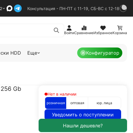
92
Консультация - ПН-ПТ с 11-19, СБ-ВС с 12-18
Войти
Сравнение
Избранное
Корзина
иски HDD
Еще
Конфигуратор
 256 Gb
Нет в наличии
розничная
оптовая
юр. лица
Уведомить о поступлении