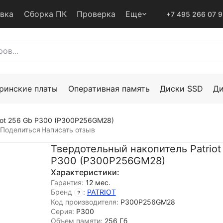
авка
Сборка ПК
Проверка
Еще
+7 495 266 07 
ринские платы
Оперативная память
Диски SSD
Д
iot 256 Gb P300 (P300P256GM28)
Поделиться
Написать отзыв
Твердотельный накопитель Patriot
P300 (P300P256GM28)
Характеристики:
Гарантия:
12 мес.
Бренд
:
PATRIOT
Код производителя:
P300P256GM28
Серия:
P300
Объем памяти:
256 Гб