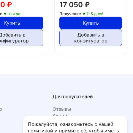
90
₽
17 050
₽
ие
завтра
Получение
2-6 дней
Купить
Купить
Добавить в
Добавить в
онфигуратор
конфигуратор
Для покупателей
р
Отзывы
Акции
Фото
Пожалуйста, ознакомьтесь с нашей
политикой и примите её, чтобы иметь