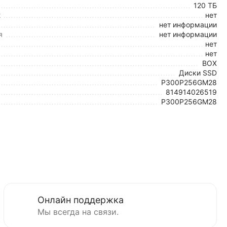
120 ТБ
х
нет
нет информации
я
нет информации
нет
нет
BOX
Диски SSD
P300P256GM28
814914026519
P300P256GM28
Онлайн поддержка
Мы всегда на связи.