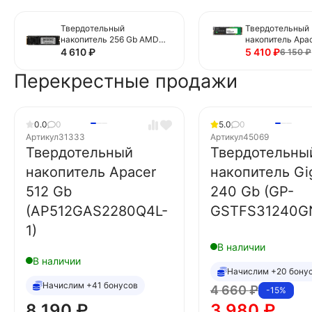
Твердотельный
Твердотельный
накопитель 256 Gb AMD
накопитель Apac
Radeon R3 Series
(AP256GAS2280
4 610
₽
5 410
₽
6 150
₽
(R3MP30256G8)
Перекрестные продажи
0.0
0
5.0
0
Артикул
31333
Артикул
45069
Твердотельный
Твердотельны
накопитель Apacer
накопитель Gi
512 Gb
240 Gb (GP-
(AP512GAS2280Q4L-
GSTFS31240G
1)
В наличии
В наличии
Начислим +20 бону
Начислим +41 бонусов
4 660
₽
-15%
8 190
₽
3 980
₽