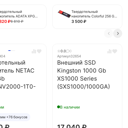
ердотельный
Твердотельный
копитель ADATA XPG
накопитель Colorful 256 Gb
6 Gb LEGEND 710 (ALEG-
(CN600 256GB)
 820
₽
3 500
₽
6 810
₽
0-256GCS)
0.0
0
904
Артикул
32654
отельный
Внешний SSD
итель NETAC
Kingston 1000 Gb
Gb
XS1000 Series
NV2000-1T0-
(SXS1000/1000GA)
ии
В наличии
лим +76 бонусов
70
₽
17 040
₽