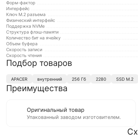
Форм-фактор
Интерфейс
Ключ M.2 разъема
Физический интерфейс
Поддержка NVMe
Структура флэш-памяти
Количество бит на ячейку
Объем буфера
Cкорость записи
Cкорость чтения
Подбор товаров
APACER
внутренний
256 Гб
2280
SSD M.2
Преимущества
Оригинальный товар
Упакованный заводом изготовителем.
Сх