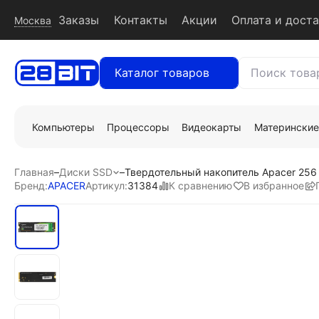
Заказы
Контакты
Акции
Оплата и дост
Москва
Каталог товаров
Компьютеры
Процессоры
Видеокарты
Материнские
Главная
–
Диски SSD
–
Твердотельный накопитель Apacer 256
К сравнению
В избранное
Бренд:
APACER
Артикул:
31384