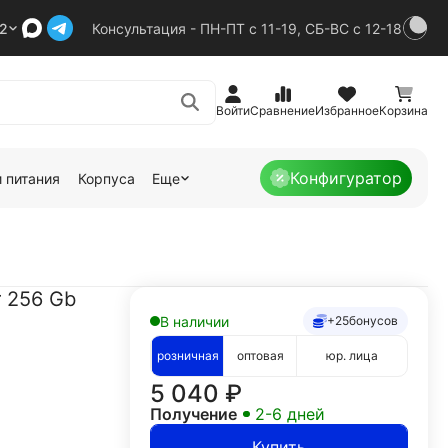
92
Консультация - ПН-ПТ с 11-19, СБ-ВС с 12-18
Войти
Сравнение
Избранное
Корзина
Конфигуратор
 питания
Корпуса
Еще
 256 Gb
В наличии
+25
бонусов
розничная
оптовая
юр. лица
5 040
₽
Получение
2-6 дней
Купить