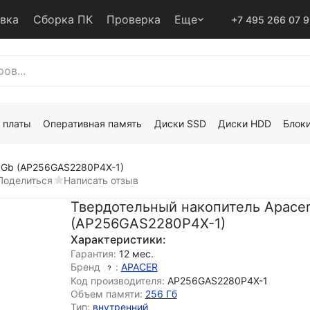
авка
Сборка ПК
Проверка
Еще
+7 495 266 07 
 платы
Оперативная память
Диски SSD
Диски HDD
Блоки
 Gb (AP256GAS2280P4X-1)
Поделиться
Написать отзыв
Твердотельный накопитель Apacer
(AP256GAS2280P4X-1)
Характеристики:
Гарантия:
12 мес.
Бренд
:
APACER
Код производителя:
AP256GAS2280P4X-1
Объем памяти:
256 Гб
Тип:
внутренний