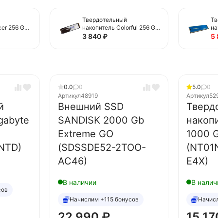
Твердотельный
Тв
er 256 Gb
накопитель Colorful 256 Gb
на
Q4L-1)
(CN600 PRO)
25
3 840
₽
5
71
0.0
0
5.0
0
Артикул
48919
Артикул
52
й
Внешний SSD
Тверд
gabyte
SANDISK 2000 Gb
накоп
Extreme GO
1000 
NTD)
(SDSSDE52-2TOO-
(NT01
AC46)
E4X)
В наличии
В налич
сов
Начислим +115 бонусов
Начис
22 990
₽
15 1