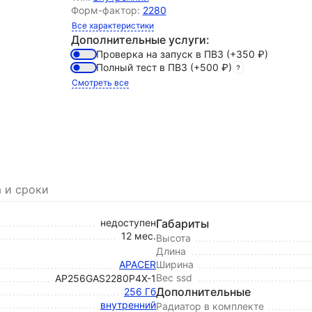
Форм-фактор:
2280
Все характеристики
Дополнительные услуги:
Проверка на запуск в ПВЗ
(+350
₽
)
Полный тест в ПВЗ
(+500
₽
)
Смотреть все
 и сроки
недоступен
Габариты
12 мес.
Высота
Длина
APACER
Ширина
Вес ssd
AP256GAS2280P4X-1
Дополнительные
256 Гб
внутренний
Радиатор в комплекте