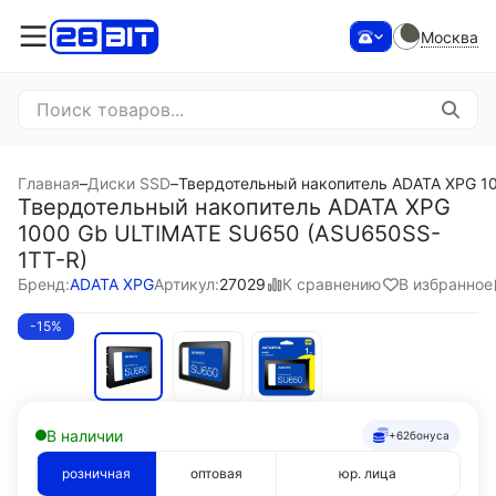
Москва
Главная
–
Диски SSD
–
Твердотельный накопитель ADATA XPG 1
Твердотельный накопитель ADATA XPG
1000 Gb ULTIMATE SU650 (ASU650SS-
1TT-R)
К сравнению
В избранное
Бренд:
ADATA XPG
Артикул:
27029
-15%
В наличии
+62
бонуса
розничная
оптовая
юр. лица