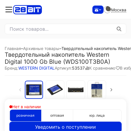
Москва
Главная
–
Архивные товары
–
Твердотельный накопитель Wester
Твердотельный накопитель Western
Digital 1000 Gb Blue (WDS100T3B0A)
К сравнению
В из
Бренд:
WESTERN DIGITAL
Артикул:
53537
Нет в наличии
розничная
оптовая
юр. лица
Уведомить о поступлении