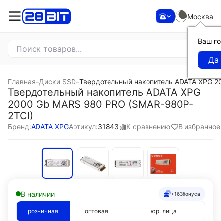
Москва
Ваш г
Главная
–
Диски SSD
–
Твердотельный накопитель ADATA XPG 2
Твердотельный накопитель ADATA XPG
2000 Gb MARS 980 PRO (SMAR-980P-
2TCI)
К сравнению
В избранное
Бренд:
ADATA XPG
Артикул:
31843
В наличии
+163
бонуса
розничная
оптовая
юр. лица