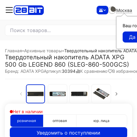
Москва
Ваш г
Главная
–
Архивные товары
–
Твердотельный накопитель ADAT
Твердотельный накопитель ADATA XPG
500 Gb LEGEND 860 (SLEG-860-500GCS)
К сравнению
В избранно
Бренд: ADATA XPG
Артикул:
30394
Нет в наличии
розничная
оптовая
юр. лица
Уведомить о поступлении