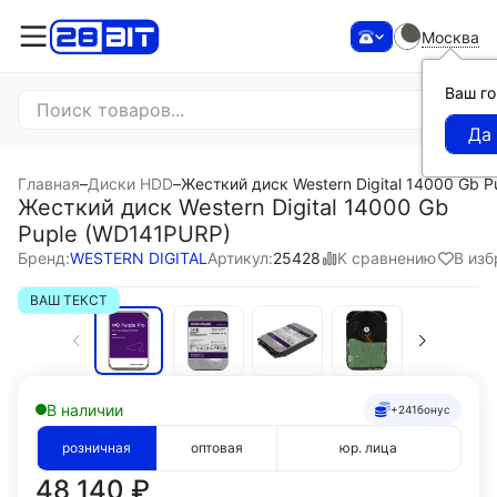
Москва
Ваш г
Главная
–
Диски HDD
–
Жесткий диск Western Digital 14000 Gb 
Жесткий диск Western Digital 14000 Gb
Puple (WD141PURP)
К сравнению
В изб
Бренд:
WESTERN DIGITAL
Артикул:
25428
ВАШ ТЕКСТ
В наличии
+241
бонус
розничная
оптовая
юр. лица
48 140
₽