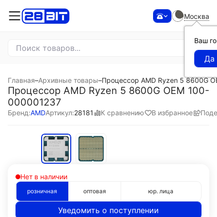
Москва
Ваш г
Главная
–
Архивные товары
–
Процессор AMD Ryzen 5 8600G O
Процессор AMD Ryzen 5 8600G OEM 100-
000001237
К сравнению
В избранное
Поде
Бренд:
AMD
Артикул:
28181
Нет в наличии
розничная
оптовая
юр. лица
Уведомить о поступлении