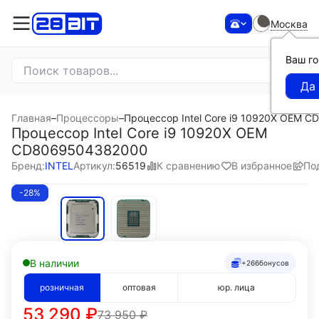
Москва
Ваш г
Главная
–
Процессоры
–
Процессор Intel Core i9 10920X OEM 
Процессор Intel Core i9 10920X OEM
CD8069504382000
К сравнению
В избранное
По
Бренд:
INTEL
Артикул:
56519
-28%
В наличии
+266
бонусов
розничная
оптовая
юр. лица
53 290
₽
73 950
₽