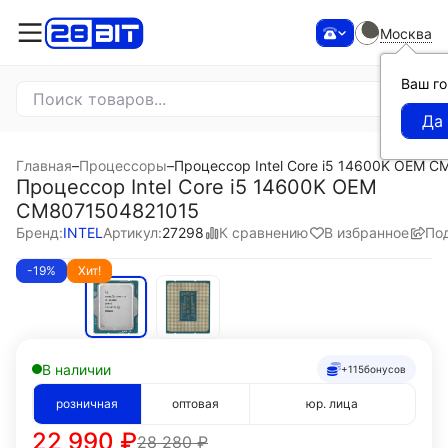
Москва
Ваш г
Главная
–
Процессоры
–
Процессор Intel Core i5 14600K OEM 
Процессор Intel Core i5 14600K OEM
CM8071504821015
К сравнению
В избранное
По
Бренд:
INTEL
Артикул:
27298
-19%
Хит!
В наличии
+115
бонусов
розничная
оптовая
юр. лица
22 990
₽
28 280
₽