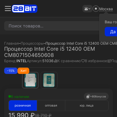
Москва
Ваш г
Главная
–
Процессоры
–
Процессор Intel Core i5 12400 OEM C
Процессор Intel Core i5 12400 OEM
CM8071504650608
К сравнению
В избранное
По
Бренд:
INTEL
Артикул:
51036
-15%
Хит!
В наличии
+80
бонусов
розничная
оптовая
юр. лица
15 990
₽
18 710
₽