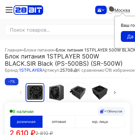
Москва
Ваш г
Главная
–
Блоки питания
–
Блок питания 1STPLAYER 500W BLACK.
Блок питания 1STPLAYER 500W
BLACK.SIR Black (PS-500BS) (SR-500W)
К сравнению
В избранное
Бренд:
1STPLAYER
Артикул:
25708
-7%
В наличии
+13
бонусов
розничная
оптовая
юр. лица
2 610
₽
2 810
₽