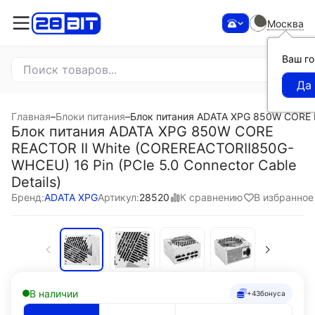
Москва
Ваш г
Главная
–
Блоки питания
–
Блок питания ADATA XPG 850W CORE RE
Блок питания ADATA XPG 850W CORE
REACTOR II White (COREREACTORII850G-
WHCEU) 16 Pin (PCIe 5.0 Connector Cable
Details)
К сравнению
В избранное
Бренд:
ADATA XPG
Артикул:
28520
В наличии
+43
бонуса