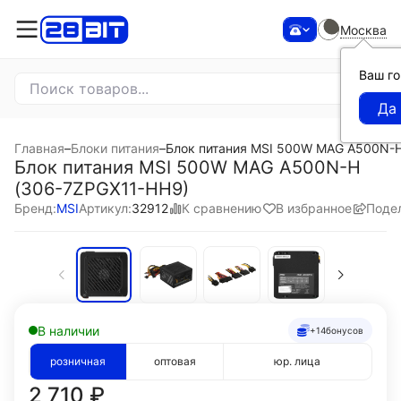
Москва
Ваш г
Главная
–
Блоки питания
–
Блок питания MSI 500W MAG A500N-
Блок питания MSI 500W MAG A500N-H
(306-7ZPGX11-HH9)
К сравнению
В избранное
Поде
Бренд:
MSI
Артикул:
32912
В наличии
+14
бонусов
розничная
оптовая
юр. лица
2 710
₽