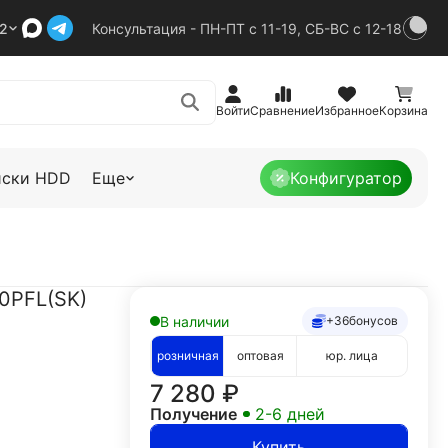
92
Консультация - ПН-ПТ с 11-19, СБ-ВС с 12-18
Войти
Сравнение
Избранное
Корзина
иски HDD
Еще
Конфигуратор
0PFL(SK)
В наличии
+36
бонусов
розничная
оптовая
юр. лица
7 280
₽
Получение
2-6 дней
Купить