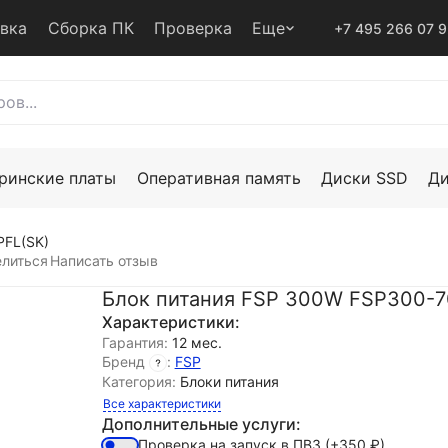
авка
Сборка ПК
Проверка
Еще
+7 495 266 07 
ринские платы
Оперативная память
Диски SSD
Д
PFL(SK)
литься
Написать отзыв
Блок питания FSP 300W FSP300-7
Характеристики:
Гарантия:
12 мес.
Бренд
:
FSP
Категория:
Блоки питания
Все характеристики
Дополнительные услуги:
Проверка на запуск в ПВЗ
(+350
₽
)