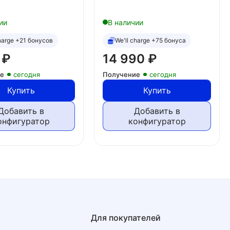
ии
В наличии
charge +21 бонусов
We'll charge +75 бонуса
0
₽
14 990
₽
ие
сегодня
Получение
сегодня
Купить
Купить
Добавить в
Добавить в
онфигуратор
конфигуратор
Для покупателей