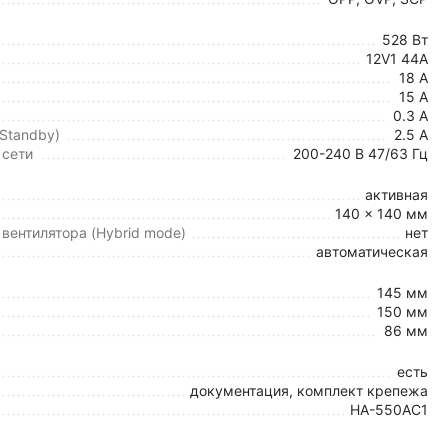
528 Вт
12V1 44A
18 А
15 А
0.3 А
 Standby)
2.5 А
 сети
200-240 В 47/63 Гц
активная
140 x 140 мм
вентилятора (Hybrid mode)
нет
автоматическая
145 мм
150 мм
86 мм
есть
документация, комплект крепежа
HA-550AC1