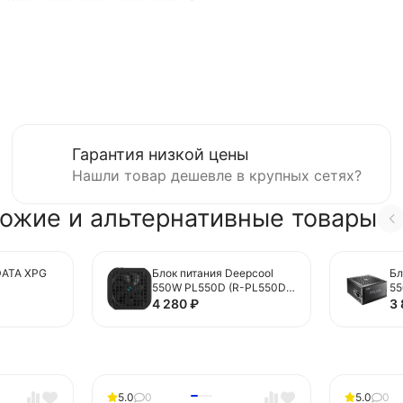
Гарантия низкой цены
Нашли товар дешевле в крупных сетях?
ожие и альтернативные товары
DATA XPG
Блок питания Deepcool
Бл
550W PL550D (R-PL550D-
5
 Pin (PCIe
FC0B-WDEU-V2) 16 Pin
(
4 280
₽
3
able
(PCIe 5.0 Connector Cable
Details)
5.0
0
5.0
0