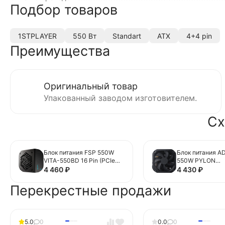
Подбор товаров
1STPLAYER
550 Вт
Standart
ATX
4+4 pin
Преимущества
Оригинальный товар
Упакованный заводом изготовителем.
Сх
Блок питания FSP 550W
Блок питания A
VITA-550BD 16 Pin (PCIe
550W PYLON
5.0 Connector Cable
(PYLONII550B) 16
4 460
₽
4 430
₽
Details)
5.0 Connector C
Details) V3.1
Перекрестные продажи
5.0
0
0.0
0