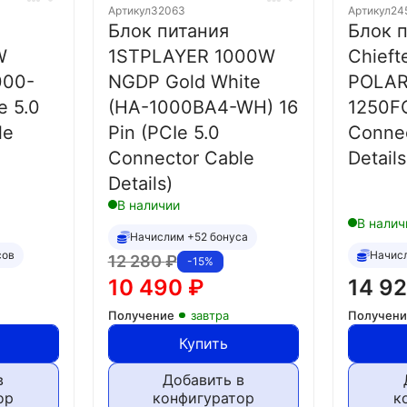
Артикул
32063
Артикул
24
Блок питания
Блок 
W
1STPLAYER 1000W
Chief
000-
NGDP Gold White
POLARI
e 5.0
(HA-1000BA4-WH) 16
1250FC
le
Pin (PCIe 5.0
Connec
Connector Cable
Details
Details)
В наличии
В налич
Начислим +52 бонуса
сов
Начис
12 280
₽
-15%
10 490
₽
14 9
Получение
завтра
Получен
Купить
в
Добавить в
ор
конфигуратор
к