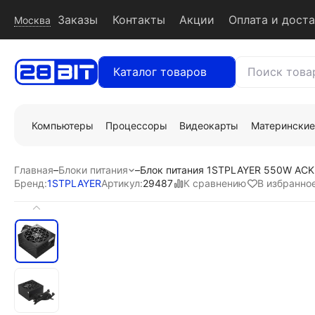
Заказы
Контакты
Акции
Оплата и дост
Москва
Каталог товаров
Компьютеры
Процессоры
Видеокарты
Материнские
Главная
–
Блоки питания
–
Блок питания 1STPLAYER 550W ACK 
К сравнению
В избранно
Бренд:
1STPLAYER
Артикул:
29487