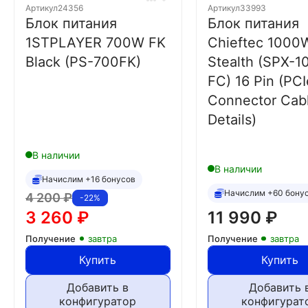
Артикул
24356
Артикул
33993
Блок питания
Блок питания
1STPLAYER 700W FK
Chieftec 1000
Black (PS-700FK)
Stealth (SPX-1
FC) 16 Pin (PCI
Connector Cab
Details)
В наличии
В наличии
Начислим +16 бонусов
Начислим +60 бону
4 200
₽
-22%
3 260
₽
11 990
₽
Получение
завтра
Получение
завтра
Купить
Купить
Добавить в
Добавить 
конфигуратор
конфигурат