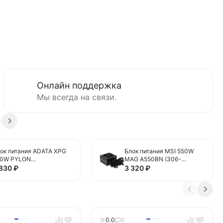
Онлайн поддержка
Мы всегда на связи.
ок питания ADATA XPG
Блок питания MSI 550W
50W PYLON
MAG A550BN (306-
PYLON550B-BKCEU)
7ZP2A11-CE0)
 830
₽
3 320
₽
0.0
0