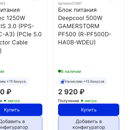
563
Артикул
31697
питания
Блок питания
tec 1250W
Deepcool 500W
S 3.0 (PPS-
GAMERSTORM
-A3) (PCIe 5.0
PF500 (R-PF500D-
tor Cable
HA0B-WDEU)
)
ии
В наличии
лим +75 бонуса
Начислим +15 бонусов
20
₽
2 920
₽
ие
завтра
Получение
завтра
Купить
Купить
Добавить в
Добавить в
онфигуратор
конфигуратор