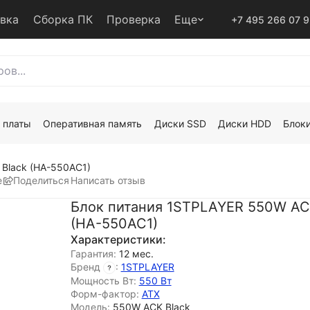
авка
Сборка ПК
Проверка
Еще
+7 495 266 07 
 платы
Оперативная память
Диски SSD
Диски HDD
Блоки
Black (HA-550AC1)
е
Поделиться
Написать отзыв
Блок питания 1STPLAYER 550W AC
(HA-550AC1)
Характеристики:
Гарантия:
12 мес.
Бренд
:
1STPLAYER
Мощность Вт:
550 Вт
Форм-фактор:
ATX
Модель:
550W ACK Black