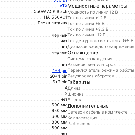
Мощностные параметры
ATX
550W ACK Black
Мощность по линии 12 В
HA-550AC1
Ток по линии +12 В
Блоки питания
Ток по линии +5 В
Ток по линии +3.3 В
Ток по линии -12 В
черный
Ток дежурного источника (+5 В
нет
Диапазон входного напряжения
нет
Охлаждение
черные
Система охлаждения
Размеры вентиляторов
нет
Переключатель режима работы 
4+4 pin
Регулировка оборотов
20+4 pin
Габариты
6+2 pin
4
Длина
2
Ширина
нет
Высота
600 мм
Дополнительные
650 мм
Сетевой кабель в комплекте
600 мм
Комплектация
800 мм
Part number
800 мм
нет