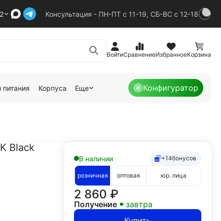
92
Консультация - ПН-ПТ с 11-19, СБ-ВС с 12-18
Войти
Сравнение
Избранное
Корзина
Конфигуратор
 питания
Корпуса
Еще
K Black
В наличии
+14
бонусов
розничная
оптовая
юр. лица
2 860
₽
Получение
завтра
Купить