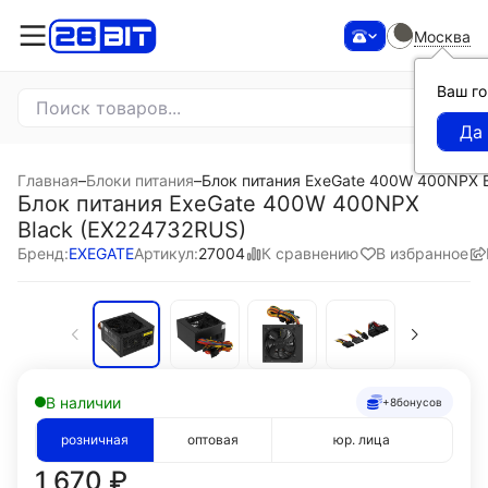
Москва
Ваш г
Главная
–
Блоки питания
–
Блок питания ExeGate 400W 400NPX 
Блок питания ExeGate 400W 400NPX
Black (EX224732RUS)
К сравнению
В избранное
Бренд:
EXEGATE
Артикул:
27004
В наличии
+8
бонусов
розничная
оптовая
юр. лица
1 670
₽