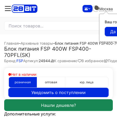
Москва
Ваш г
Главная
–
Архивные товары
–
Блок питания FSP 400W FSP400-7
Блок питания FSP 400W FSP400-
70PFL(SK)
К сравнению
В избранное
Поде
Бренд:
FSP
Артикул:
24944
Нет в наличии
розничная
оптовая
юр. лица
Уведомить о поступлении
Дополнительные услуги: