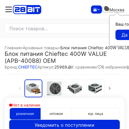
Москва
Ваш г
Главная
–
Архивные товары
–
Блок питания Chieftec 400W VALU
Блок питания Chieftec 400W VALUE
(APB-400B8) OEM
К сравнению
В избранное
Бренд:
CHIEFTEC
Артикул:
25969
Нет в наличии
розничная
оптовая
юр. лица
Уведомить о поступлении