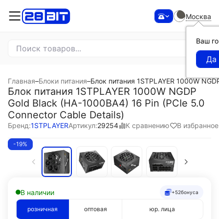
Москва
Ваш г
Главная
–
Блоки питания
–
Блок питания 1STPLAYER 1000W NGDP Go
Блок питания 1STPLAYER 1000W NGDP
Gold Black (HA-1000BA4) 16 Pin (PCIe 5.0
Connector Cable Details)
К сравнению
В избранное
Бренд:
1STPLAYER
Артикул:
29254
-19%
В наличии
+52
бонуса
розничная
оптовая
юр. лица