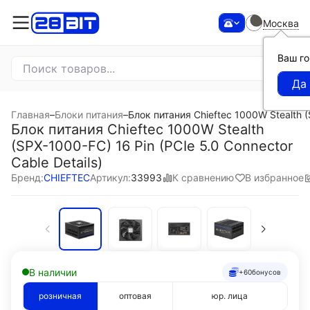
Москва
Ваш г
Главная
–
Блоки питания
–
Блок питания Chieftec 1000W Stealth (
Блок питания Chieftec 1000W Stealth
(SPX-1000-FC) 16 Pin (PCIe 5.0 Connector
Cable Details)
К сравнению
В избранное
Бренд:
CHIEFTEC
Артикул:
33993
В наличии
+60
бонусов
розничная
оптовая
юр. лица