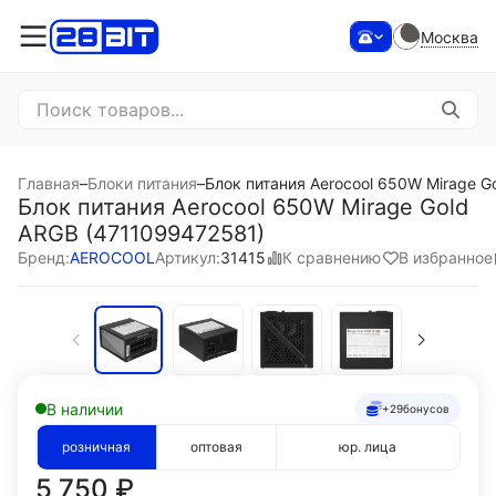
Москва
Главная
–
Блоки питания
–
Блок питания Aerocool 650W Mirage G
Блок питания Aerocool 650W Mirage Gold
ARGB (4711099472581)
К сравнению
В избранное
Бренд:
AEROCOOL
Артикул:
31415
В наличии
+29
бонусов
розничная
оптовая
юр. лица
5 750
₽