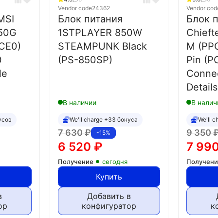
Vendor code
24362
Vendor cod
MSI
Блок питания
Блок 
50G
1STPLAYER 850W
Chief
CE0)
STEAMPUNK Black
M (PP
0
(PS-850SP)
Pin (P
le
Connec
Details
В наличии
В налич
усов
We'll charge +33 бонуса
We'll 
7 630
₽
9 350
-15%
6 520
₽
7 99
Получение
сегодня
Получен
Купить
в
Добавить в
ор
конфигуратор
к