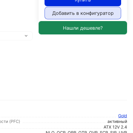
Добавить в конфигуратор
Gold
сти (PFC)
активный
ATX 12V 2.4
NLO, OCP, OPP, OTP, OVP, SCP, SIP, UVP