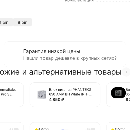
 pin
8 pin
Гарантия низкой цены
Нашли товар дешевле в крупных сетях?
ожие и альтернативные товары
ermaltake
Блок питания PHANTEKS
Бл
 Pro SE
650 AMP BH White (PH-
6
NSABE-7)
P650BM_WT01) 16 Pin
PS
4 850
₽
8
 Connector
(PCIe 5.1 Connector Cable
Co
Details)
4.9
0
5.0
0