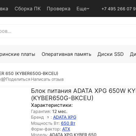
авка
Сборка ПК
Проверка
Еще
+7 495 266 07 
ринские платы
Оперативная память
Диски SSD
Д
ER 650 (KYBER650G-BKCEU)
е
Поделиться
Написать отзыв
Блок питания ADATA XPG 650W KY
(KYBER650G-BKCEU)
Характеристики:
Гарантия:
12 мес.
Бренд
:
ADATA XPG
Мощность Вт:
650 Вт
Форм-фактор:
ATX
Модель:
ADATA XPG KYBER 650