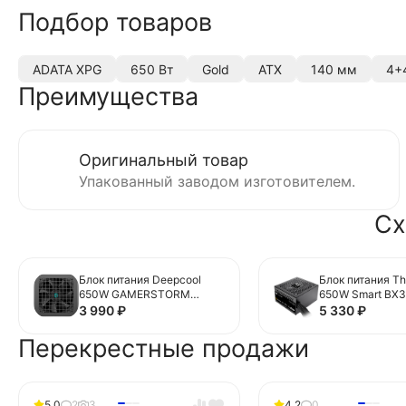
Подбор товаров
ADATA XPG
650 Вт
Gold
ATX
140 мм
4+4
Преимущества
Оригинальный товар
Упакованный заводом изготовителем.
Сх
Блок питания Deepcool
Блок питания Th
650W GAMERSTORM
650W Smart BX3
PF650X
(PS-SPD-0650N
3 990
₽
5 330
₽
16 Pin (PCIe 5.0
Cable Details)
Перекрестные продажи
5.0
2
3
4.2
0