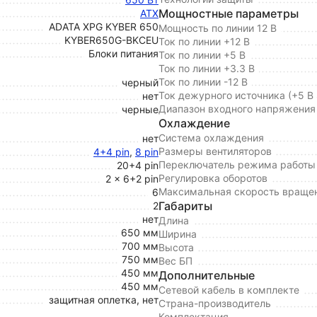
Мощностные параметры
ATX
ADATA XPG KYBER 650
Мощность по линии 12 В
KYBER650G-BKCEU
Ток по линии +12 В
Блоки питания
Ток по линии +5 В
Ток по линии +3.3 В
Ток по линии -12 В
черный
Ток дежурного источника (+5 В
нет
Диапазон входного напряжения
черные
Охлаждение
Система охлаждения
нет
Размеры вентиляторов
4+4 pin
,
8 pin
Переключатель режима работы 
20+4 pin
Регулировка оборотов
2 x 6+2 pin
Максимальная скорость враще
6
Габариты
2
нет
Длина
650 мм
Ширина
700 мм
Высота
750 мм
Вес БП
450 мм
Дополнительные
450 мм
Сетевой кабель в комплекте
защитная оплетка, нет
Страна-производитель
Комплектация