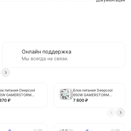
Онлайн поддержка
Мы всегда на связи.
ок питания Deepcool
Блок питания Deepcool
50W GAMERSTORM
650W GAMERSTORM
650G 16 Pin (PCIe 5.0
PS650G WH White 16 Pin
 870
₽
7 800
₽
nnector Cable Details)
(PCIe 5.0 Connector Cable
Details)
0.0
0