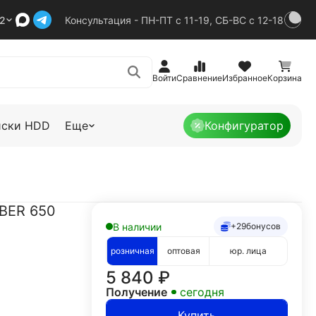
92
Консультация - ПН-ПТ с 11-19, СБ-ВС с 12-18
Войти
Сравнение
Избранное
Корзина
иски HDD
Еще
Конфигуратор
BER 650
В наличии
+29
бонусов
розничная
оптовая
юр. лица
5 840
₽
Получение
сегодня
Купить