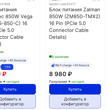
e
31808
Vendor code
30477
питания
Блок питания Zalman
tec 850W Vega
850W (ZM850-TMX2)
G-850-C) 16
16 Pin (PCIe 5.0
CIe 5.0
Connector Cable
tor Cable
Details)
)
ии
В наличии
charge +40 бонусов
We'll charge +45 бонуса
₽
-15%
0
₽
8 980
₽
ие
сегодня
Получение
сегодня
Купить
Купить
Добавить в
Добавить в
онфигуратор
конфигуратор