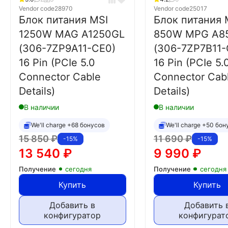
Vendor code
28970
Vendor code
25017
Блок питания MSI
Блок питания 
1250W MAG A1250GL
850W MPG A8
(306-7ZP9A11-CE0)
(306-7ZP7B11-
16 Pin (PCIe 5.0
16 Pin (PCIe 5.
Connector Cable
Connector Cab
Details)
Details)
В наличии
В наличии
We'll charge +68 бонусов
We'll charge +50 бон
15 850
₽
11 690
₽
-15%
-15%
13 540
₽
9 990
₽
Получение
сегодня
Получение
сегодня
Купить
Купить
Добавить в
Добавить 
конфигуратор
конфигурат