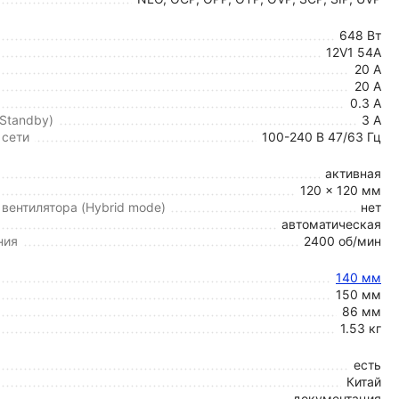
648 Вт
12V1 54A
20 А
20 А
0.3 А
 Standby)
3 А
 сети
100-240 В 47/63 Гц
активная
120 x 120 мм
вентилятора (Hybrid mode)
нет
автоматическая
ния
2400 об/мин
140 мм
150 мм
86 мм
1.53 кг
есть
Китай
документация