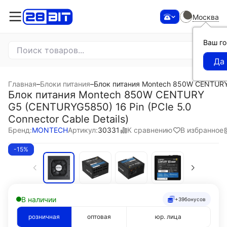
Москва
Ваш г
Главная
–
Блоки питания
–
Блок питания Montech 850W CENTURY G
Блок питания Montech 850W CENTURY
G5 (CENTURYG5850) 16 Pin (PCIe 5.0
Connector Cable Details)
К сравнению
В избранное
Бренд:
MONTECH
Артикул:
30331
-15%
В наличии
+39
бонусов
розничная
оптовая
юр. лица