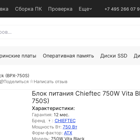
авка
Сборка ПК
Проверка
Еще
+7 495 266 07 
ринские платы
Оперативная память
Диски SSD
Д
ack (BPX-750S)
Поделиться
Написать отзыв
Блок питания Chieftec 750W Vita B
750S)
Характеристики:
Гарантия:
12 мес.
Бренд
:
CHIEFTEC
Мощность Вт:
750 Вт
Форм-фактор:
ATX
Модель:
750W Vita Black