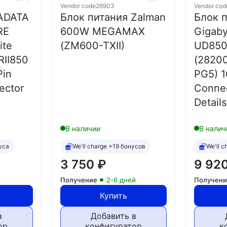
Vendor code
26903
Vendor cod
 ADATA
Блок питания Zalman
Блок 
RE
600W MEGAMAX
Gigab
ite
(ZM600-TXII)
UD850
II850
(2820
Pin
PG5) 1
ector
Connec
Details
В наличии
В налич
уса
We'll charge +19 бонусов
We'll 
3 750
₽
9 92
Получение
2-6 дней
Получен
Купить
в
Добавить в
ор
конфигуратор
к