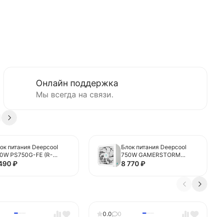
Онлайн поддержка
Мы всегда на связи.
ок питания Deepcool
Блок питания Deepcool
0W PS750G-FE (R-
750W GAMERSTORM
750G-FE0B-WGEU) 16
PS750G WH White 16 Pin
 490
₽
8 770
₽
n (PCIe 5.0 Connector
(PCIe 5.0 Connector Cable
ble Details)
Details)
0.0
0