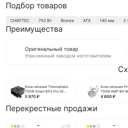
Подбор товаров
CHIEFTEC
750 Вт
Bronze
ATX
140 мм
2 
Преимущества
Оригинальный товар
Упакованный заводом изготовителем.
Сх
Блок питания Thermaltake
Блок питания 
750W Smart BX3 Pro SE
750W AMP BH Wh
(PS-SPD-0750NNSABE-7)
P750BM_WT01) 1
5 970
₽
4 800
₽
16 Pin (PCIe 5.0 Connector
(PCIe 5.1 Connec
Cable Details)
Details)
Перекрестные продажи
5.0
0
4.6
0