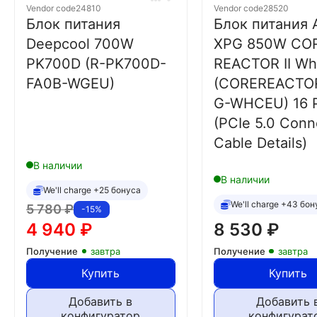
Vendor code
24810
Vendor code
28520
Блок питания
Блок питания
Deepcool 700W
XPG 850W CO
PK700D (R-PK700D-
REACTOR II Wh
FA0B-WGEU)
(COREREACTOR
G-WHCEU) 16 
(PCIe 5.0 Conn
Cable Details)
В наличии
В наличии
We'll charge +25 бонуса
We'll charge +43 бон
5 780
₽
-15%
4 940
₽
8 530
₽
Получение
завтра
Получение
завтра
Купить
Купить
Добавить в
Добавить 
конфигуратор
конфигурат