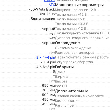
Мощностные параметры
ATX
750W Vita Black
Мощность по линии 12 В
BPX-750S
Ток по линии +12 В
Блоки питания
Ток по линии +5 В
Ток по линии +3.3 В
Ток по линии -12 В
черный
Ток дежурного источника (+5 В
нет
Диапазон входного напряжения
нет
Охлаждение
черные
Система охлаждения
Размеры вентиляторов
нет
Переключатель режима работы 
2 x 4+4 pin
Регулировка оборотов
20+4 pin
Габариты
4 x 6+2 pin
6
Длина
2
Ширина
нет
Высота
650 мм
Вес БП
700 мм
Дополнительные
500 мм
Сетевой кабель в комплекте
450 мм
Комплектация
450 мм
Part number
нет