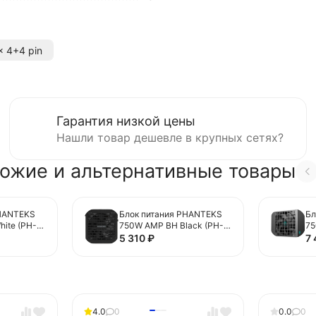
x 4+4 pin
Гарантия низкой цены
Нашли товар дешевле в крупных сетях?
ожие и альтернативные товары
PHANTEKS
Блок питания PHANTEKS
Бл
ite (PH-
750W AMP BH Black (PH-
75
6 Pin
P750BM_BK01) 16 Pin (PCIe
PS
5 310
₽
7
tor Cable
5.1 Connector Cable Details)
Pi
Ca
4.0
0
0.0
0