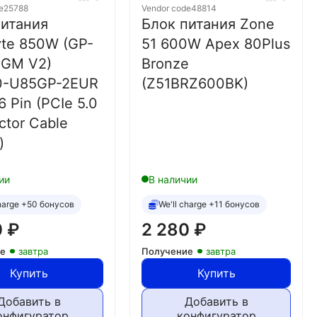
e
25788
Vendor code
48814
питания
Блок питания Zone
yte 850W (GP-
51 600W Apex 80Plus
GM V2)
Bronze
0-U85GP-2EUR
(Z51BRZ600BK)
6 Pin (PCIe 5.0
tor Cable
)
ии
В наличии
charge +50 бонусов
We'll charge +11 бонусов
0
₽
2 280
₽
ие
завтра
Получение
завтра
Купить
Купить
Добавить в
Добавить в
онфигуратор
конфигуратор