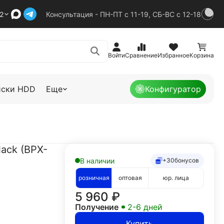
92
Консультация - ПН-ПТ с 11-19, СБ-ВС с 12-18
Войти
Сравнение
Избранное
Корзина
иски HDD
Еще
Конфигуратор
lack (BPX-
В наличии
+30
бонусов
розничная
оптовая
юр. лица
5 960
₽
Получение
2-6 дней
Купить