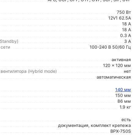
750 Вт
12V1 62.5A
18 А
18 А
0.3 А
 Standby)
3 А
 сети
100-240 В 50/60 Гц
активная
120 x 120 мм
вентилятора (Hybrid mode)
нет
автоматическая
140 мм
150 мм
86 мм
1.9 кг
есть
документация, комплект крепежа
BPX-750S