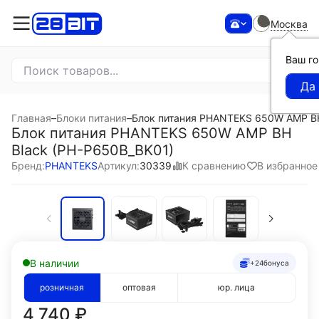
Москва
Ваш г
Главная
–
Блоки питания
–
Блок питания PHANTEKS 650W AMP BH
Блок питания PHANTEKS 650W AMP BH
Black (PH-P650B_BK01)
К сравнению
В избранное
Бренд:
PHANTEKS
Артикул:
30339
В наличии
+24
бонуса
розничная
оптовая
юр. лица
4 740
₽