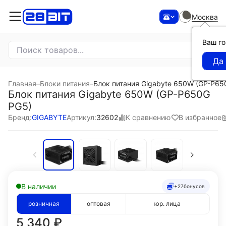
Москва
Ваш г
Главная
–
Блоки питания
–
Блок питания Gigabyte 650W (GP-P65
Блок питания Gigabyte 650W (GP-P650G
PG5)
К сравнению
В избранное
Бренд:
GIGABYTE
Артикул:
32602
В наличии
+27
бонусов
розничная
оптовая
юр. лица
5 340
₽