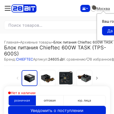
Москва
Ваш г
Главная
–
Архивные товары
–
Блок питания Chieftec 600W TASK
Блок питания Chieftec 600W TASK (TPS-
600S)
К сравнению
В избранное
Бренд:
CHIEFTEC
Артикул:
24605
Нет в наличии
розничная
оптовая
юр. лица
Уведомить о поступлении