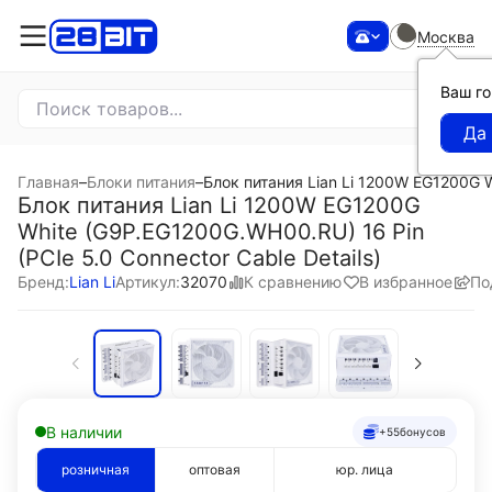
Москва
Ваш г
Главная
–
Блоки питания
–
Блок питания Lian Li 1200W EG1200G W
Блок питания Lian Li 1200W EG1200G
White (G9P.EG1200G.WH00.RU) 16 Pin
(PCIe 5.0 Connector Cable Details)
К сравнению
В избранное
По
Бренд:
Lian Li
Артикул:
32070
В наличии
+55
бонусов
розничная
оптовая
юр. лица