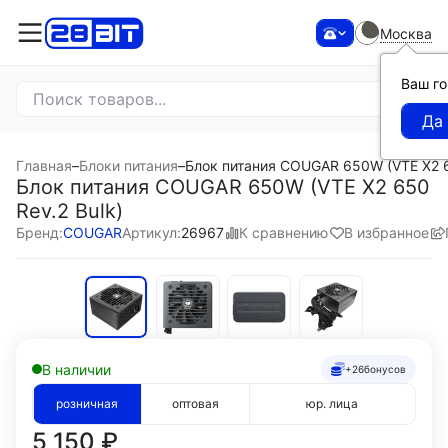
Москва
Ваш г
Главная
–
Блоки питания
–
Блок питания COUGAR 650W (VTE X2 6
Блок питания COUGAR 650W (VTE X2 650
Rev.2 Bulk)
К сравнению
В избранное
Бренд:
COUGAR
Артикул:
26967
В наличии
+26
бонусов
розничная
оптовая
юр. лица
5 150
₽