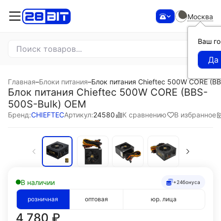
Москва
Ваш г
Главная
–
Блоки питания
–
Блок питания Chieftec 500W CORE (B
Блок питания Chieftec 500W CORE (BBS-
500S-Bulk) OEM
К сравнению
В избранное
Бренд:
CHIEFTEC
Артикул:
24580
В наличии
+24
бонуса
розничная
оптовая
юр. лица
4 780
₽