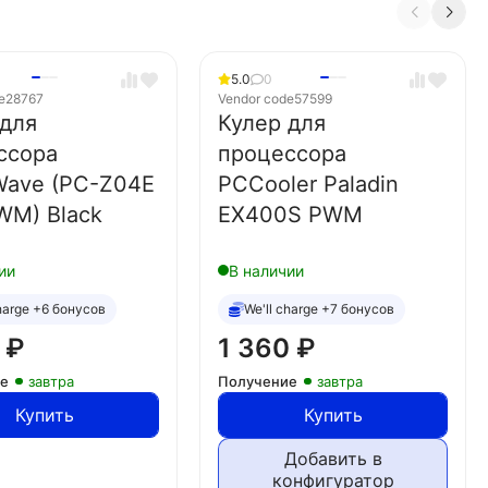
5.0
0
e
28767
Vendor code
57599
 для
Кулер для
ссора
процессора
Wave (PC-Z04E
PCCooler Paladin
WM) Black
EX400S PWM
ии
В наличии
charge +6 бонусов
We'll charge +7 бонусов
0
₽
1 360
₽
ие
завтра
Получение
завтра
Купить
Купить
Добавить в
конфигуратор