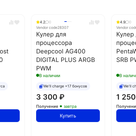
4.2
0
4.9
0
Vendor code
28307
Vendor cod
Кулер для
Кулер
процессора
проце
ost
Deepcool AG400
Penta
0
DIGITAL PLUS ARGB
SRB P
PWM
В наличии
В налич
уса
We'll charge +17 бонусов
We'll 
3 300
₽
1 25
Получение
завтра
Получен
Купить