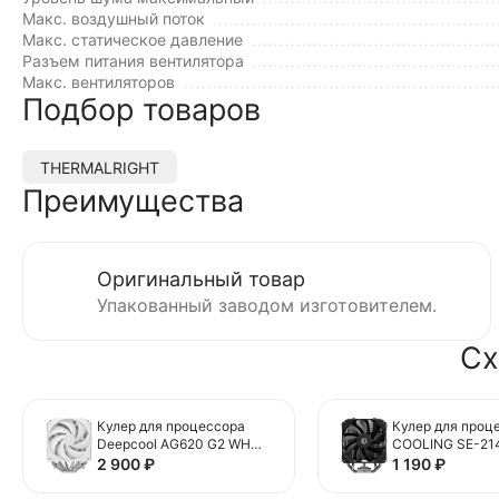
Макс. воздушный поток
Макс. статическое давление
Разъем питания вентилятора
Макс. вентиляторов
Подбор товаров
THERMALRIGHT
Преимущества
Оригинальный товар
Упакованный заводом изготовителем.
Сх
Кулер для процессора
Кулер для проц
Deepcool AG620 G2 WH
COOLING SE-21
White
BASIC
2 900
₽
1 190
₽