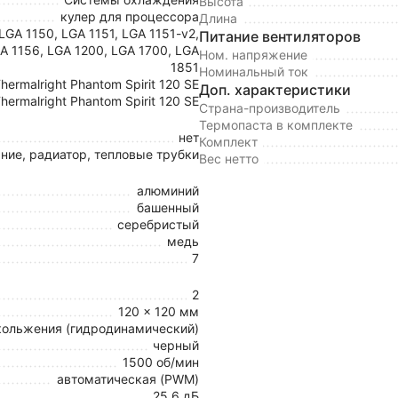
Высота
кулер для процессора
Длина
LGA 1150, LGA 1151, LGA 1151-v2,
Питание вентиляторов
A 1156, LGA 1200, LGA 1700, LGA
Ном. напряжение
1851
Номинальный ток
hermalright Phantom Spirit 120 SE
Доп. характеристики
hermalright Phantom Spirit 120 SE
Страна-производитель
Термопаста в комплекте
нет
Комплект
ние, радиатор, тепловые трубки
Вес нетто
алюминий
башенный
серебристый
медь
7
2
120 x 120 мм
кольжения (гидродинамический)
черный
1500 об/мин
автоматическая (PWM)
25.6 дБ