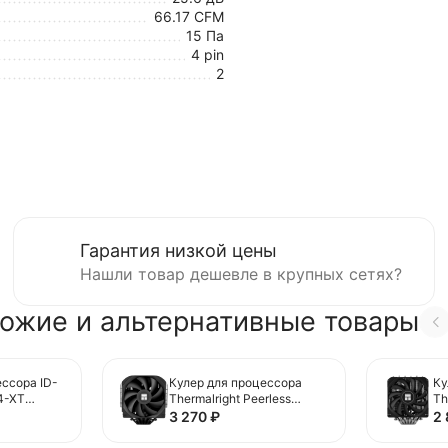
66.17 CFM
15 Па
4 pin
2
Гарантия низкой цены
Нашли товар дешевле в крупных сетях?
ожие и альтернативные товары
ессора ID-
Кулер для процессора
Ку
4-XT
Thermalright Peerless
Th
Assassin 140 Black
12
3 270
₽
2
(TRPA140B)