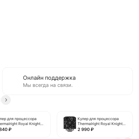
Онлайн поддержка
Мы всегда на связи.
лер для процессора
Кулер для процессора
ermalright Royal Knight
Thermalright Royal Knight
0 SE (TRRK120SE)
120 (TRRK120)
 840
₽
2 990
₽