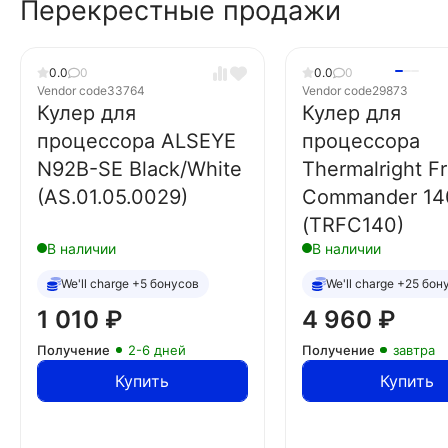
Перекрестные продажи
0.0
0
0.0
0
Vendor code
33764
Vendor code
29873
Кулер для
Кулер для
процессора ALSEYE
процессора
N92B-SE Black/White
Thermalright Fr
(AS.01.05.0029)
Commander 14
(TRFC140)
В наличии
В наличии
We'll charge +5 бонусов
We'll charge +25 бон
1 010
₽
4 960
₽
Получение
2-6 дней
Получение
завтра
Купить
Купить