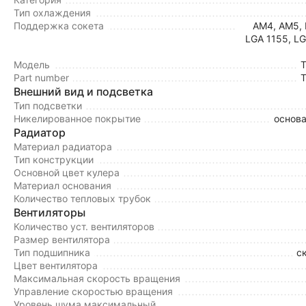
Тип охлаждения
Поддержка сокета
AM4, AM5, 
LGA 1155, LG
Модель
T
Part number
T
Внешний вид и подсветка
Тип подсветки
Никелированное покрытие
основа
Радиатор
Материал радиатора
Тип конструкции
Основной цвет кулера
Материал основания
Количество тепловых трубок
Вентиляторы
Количество уст. вентиляторов
Размер вентилятора
Тип подшипника
с
Цвет вентилятора
Максимальная скорость вращения
Управление скоростью вращения
Уровень шума максимальный