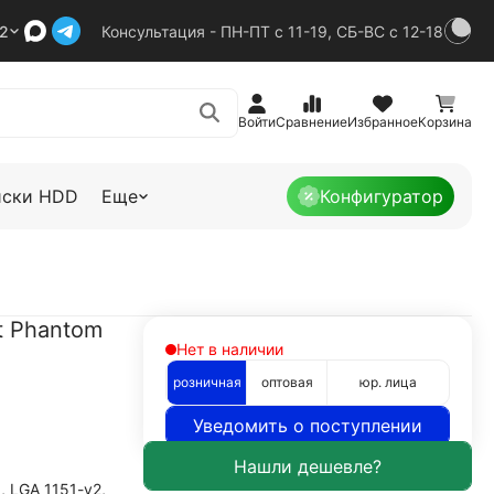
92
Консультация - ПН-ПТ с 11-19, СБ-ВС с 12-18
Войти
Сравнение
Избранное
Корзина
иски HDD
Еще
Конфигуратор
t Phantom
Нет в наличии
розничная
оптовая
юр. лица
Уведомить о поступлении
, LGA 1151-v2,