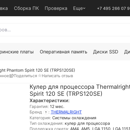
авка
Сборка ПК
Проверка
Еще
+7 495 266 07 
ринские платы
Оперативная память
Диски SSD
Д
ht Phantom Spirit 120 SE (TRPS120SE)
анное
Поделиться
Написать отзыв
Кулер для процессора Thermalrigh
Spirit 120 SE (TRPS120SE)
Характеристики:
Гарантия:
12 мес.
Бренд
:
THERMALRIGHT
Категория:
Системы охлаждения
Тип охлаждения:
кулер для процессора
Поддержка сокета:
AM4, AM5, LGA 1150, LGA 1151