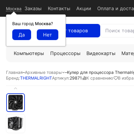
Заказы
Контакты
Акции
Оплата и дост
Москва
Ваш город
Москва
?
Каталог товаров
Компьютеры
Процессоры
Видеокарты
Мате
Главная
–
Архивные товары
–
Кулер для процессора Thermalrig
К сравнению
В избр
Бренд:
THERMALRIGHT
Артикул:
29871