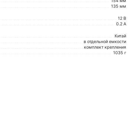
154 мм
135 мм
12 В
0.2 А
Китай
в отдельной емкости
комплект крепления
1035 г