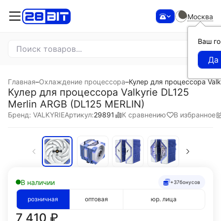
Москва
Ваш г
Главная
–
Охлаждение процессора
–
Кулер для процессора Valk
Кулер для процессора Valkyrie DL125
Merlin ARGB (DL125 MERLIN)
К сравнению
В избранное
Бренд: VALKYRIE
Артикул:
29891
В наличии
+37
бонусов
розничная
оптовая
юр. лица
7 410
₽