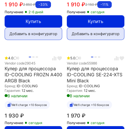
1 910
₽
1 910
₽
2 850
₽
2 150
₽
-33%
-11%
Получение
2-6 дней
Получение
сегодня
Купить
Купить
Добавить в конфигуратор
Добавить в конфигуратор
4.0
0
5.0
0
Vendor code
29045
Vendor code
55986
Кулер для процессора
Кулер для процессора
ID-COOLING FROZN A400
ID-COOLING SE-224-XTS
ARGB Black
Mini Black
Бренд:
ID-COOLING
Бренд:
ID-COOLING
Гарантия:
12 мес.
Гарантия:
12 мес.
В наличии
В наличии
We'll charge +10 бонусов
We'll charge +10 бонусов
1 930
₽
1 970
₽
Получение
сегодня
Получение
сегодня