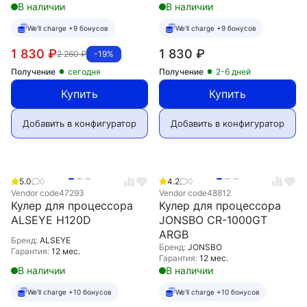
В наличии
В наличии
We'll charge +9 бонусов
We'll charge +9 бонусов
1 830
₽
1 830
₽
2 260
₽
-19%
Получение
сегодня
Получение
2-6 дней
Купить
Купить
Добавить в конфигуратор
Добавить в конфигуратор
5.0
0
4.2
0
Vendor code
47293
Vendor code
48812
Кулер для процессора
Кулер для процессора
ALSEYE H120D
JONSBO CR-1000GT
ARGB
Бренд:
ALSEYE
Бренд:
JONSBO
Гарантия:
12 мес.
Гарантия:
12 мес.
В наличии
В наличии
We'll charge +10 бонусов
We'll charge +10 бонусов