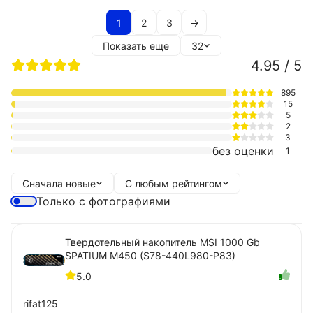
1
2
3
→
Показать еще
32
4.95 / 5
895
15
5
2
3
без оценки
1
Сначала новые
С любым рейтингом
Только с фотографиями
Твердотельный накопитель MSI 1000 Gb
SPATIUM M450 (S78-440L980-P83)
5.0
rifat125