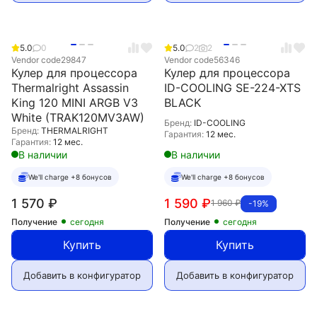
5.0
0
5.0
2
2
Vendor code
29847
Vendor code
56346
Кулер для процессора
Кулер для процессора
Thermalright Assassin
ID-COOLING SE-224-XTS
King 120 MINI ARGB V3
BLACK
White (TRAK120MV3AW)
Бренд:
ID-COOLING
Бренд:
THERMALRIGHT
Гарантия:
12 мес.
Гарантия:
12 мес.
В наличии
В наличии
We'll charge +8 бонусов
We'll charge +8 бонусов
1 570
₽
1 590
₽
1 960
₽
-19%
Получение
сегодня
Получение
сегодня
Купить
Купить
Добавить в конфигуратор
Добавить в конфигуратор