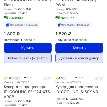
Black
PWM
Бренд:
ID-COOLING
Бренд:
JONSBO
Гарантия:
12 мес.
Гарантия:
12 мес.
В наличии
В наличии
We'll charge +9 бонусов
We'll charge +9 бонусов
1 800
₽
1 820
₽
Получение
сегодня
Получение
сегодня
Купить
Купить
Добавить в конфигуратор
Добавить в конфигуратор
5.0
2
4
4.0
0
Vendor code
55324
Vendor code
26305
Кулер для процессора
Кулер для процессора
ID-COOLING SE-224-XTS
ID-COOLING IS-50X V3
ARGB
Бренд:
ID-COOLING
Бренд:
ID-COOLING
Гарантия:
12 мес.
Гарантия:
12 мес.