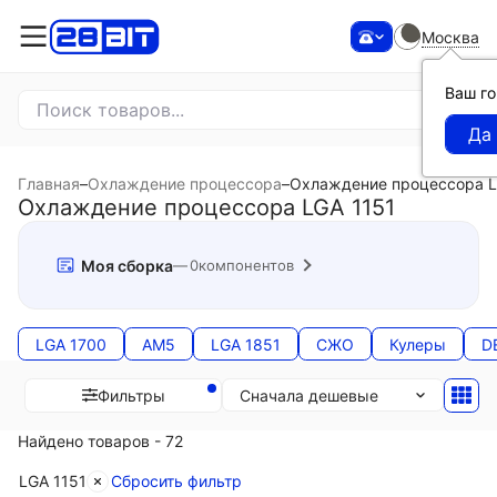
Москва
Ваш г
Главная
–
Охлаждение процессора
–
Охлаждение процессора L
Охлаждение процессора LGA 1151
Моя сборка
0
компонентов
LGA 1700
AM5
LGA 1851
СЖО
Кулеры
D
Сначала дешевые
Фильтры
Найдено товаров - 72
LGA 1151
Сбросить фильтр