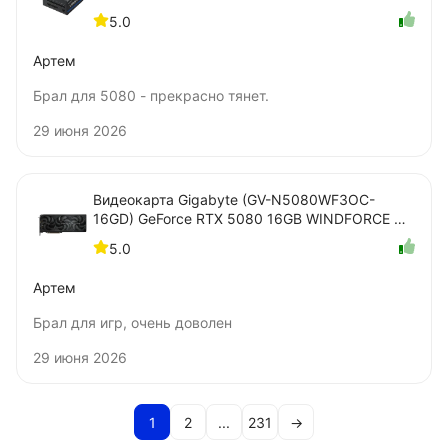
Details)
5.0
Артем
Брал для 5080 - прекрасно тянет.
29 июня 2026
Видеокарта Gigabyte (GV-N5080WF3OC-
16GD) GeForce RTX 5080 16GB WINDFORCE OC
SFF
5.0
Артем
Брал для игр, очень доволен
29 июня 2026
1
2
...
231
→