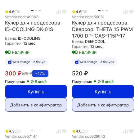
4.6
0
4.6
0
Vendor code
49006
Vendor code
56081
Кулер для процессора
Кулер для процессора
ID-COOLING DK-01S
Deepcool THETA 15 PWM
1700 DP-ICAS-T15P-17
Бренд:
ID-COOLING
Бренд:
DEEPCOOL
Гарантия:
12 мес.
Гарантия:
12 мес.
В наличии
В наличии
We'll charge +2 бонус
We'll charge +3 бонуса
300
₽
520
₽
570
₽
-47%
Получение
2-6 дней
Получение
2-6 дней
Купить
Купить
Добавить в конфигуратор
Добавить в конфигуратор
4.3
0
4.0
0
Vendor code
57144
Vendor code
29042