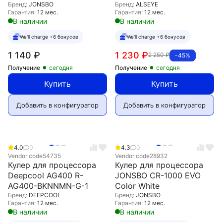
Бренд:
JONSBO
Бренд:
ALSEYE
Гарантия:
12 мес.
Гарантия:
12 мес.
В наличии
В наличии
We'll charge +6 бонусов
We'll charge +6 бонусов
1 140
₽
1 230
₽
2 250
₽
-45%
Получение
сегодня
Получение
сегодня
Купить
Купить
Добавить в конфигуратор
Добавить в конфигуратор
4.0
0
4.3
0
Vendor code
54735
Vendor code
28932
Кулер для процессора
Кулер для процессора
Deepcool AG400 R-
JONSBO CR-1000 EVO
AG400-BKNNMN-G-1
Color White
Бренд:
DEEPCOOL
Бренд:
JONSBO
Гарантия:
12 мес.
Гарантия:
12 мес.
В наличии
В наличии