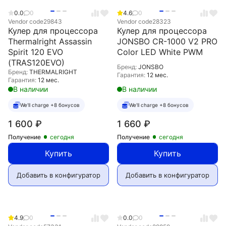
0.0
0
4.6
0
Vendor code
29843
Vendor code
28323
Кулер для процессора
Кулер для процессора
Thermalright Assassin
JONSBO CR-1000 V2 PRO
Spirit 120 EVO
Color LED White PWM
(TRAS120EVO)
Бренд:
JONSBO
Бренд:
THERMALRIGHT
Гарантия:
12 мес.
Гарантия:
12 мес.
В наличии
В наличии
We'll charge +8 бонусов
We'll charge +8 бонусов
1 600
₽
1 660
₽
Получение
сегодня
Получение
сегодня
Купить
Купить
Добавить в конфигуратор
Добавить в конфигуратор
4.9
0
0.0
0