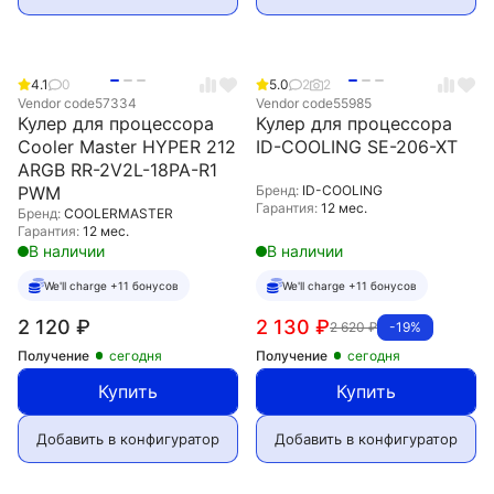
4.1
0
5.0
2
2
Vendor code
57334
Vendor code
55985
Кулер для процессора
Кулер для процессора
Cooler Master HYPER 212
ID-COOLING SE-206-XT
ARGB RR-2V2L-18PA-R1
PWM
Бренд:
ID-COOLING
Гарантия:
12 мес.
Бренд:
COOLERMASTER
Гарантия:
12 мес.
В наличии
В наличии
We'll charge +11 бонусов
We'll charge +11 бонусов
2 120
₽
2 130
₽
2 620
₽
-19%
Получение
сегодня
Получение
сегодня
Купить
Купить
Добавить в конфигуратор
Добавить в конфигуратор