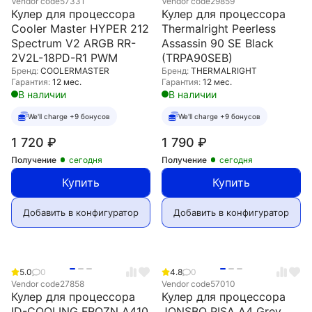
Vendor code
57331
Vendor code
29859
Кулер для процессора
Кулер для процессора
Cooler Master HYPER 212
Thermalright Peerless
Spectrum V2 ARGB RR-
Assassin 90 SE Black
2V2L-18PD-R1 PWM
(TRPA90SEB)
Бренд:
COOLERMASTER
Бренд:
THERMALRIGHT
Гарантия:
12 мес.
Гарантия:
12 мес.
В наличии
В наличии
We'll charge +9 бонусов
We'll charge +9 бонусов
1 720
₽
1 790
₽
Получение
сегодня
Получение
сегодня
Купить
Купить
Добавить в конфигуратор
Добавить в конфигуратор
5.0
0
4.8
0
Vendor code
27858
Vendor code
57010
Кулер для процессора
Кулер для процессора
ID-COOLING FROZN A410
JONSBO PISA A4 Grey