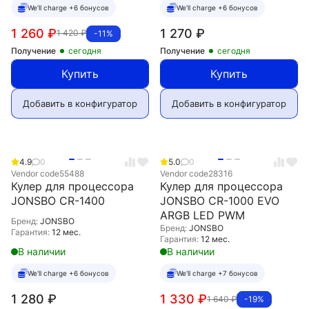
We'll charge +6 бонусов
We'll charge +6 бонусов
1 260
₽
1 270
₽
1 420
₽
-11%
Получение
сегодня
Получение
сегодня
Купить
Купить
Добавить в конфигуратор
Добавить в конфигуратор
4.9
0
5.0
0
Vendor code
55488
Vendor code
28316
Кулер для процессора
Кулер для процессора
JONSBO CR-1400
JONSBO CR-1000 EVO
ARGB LED PWM
Бренд:
JONSBO
Бренд:
JONSBO
Гарантия:
12 мес.
Гарантия:
12 мес.
В наличии
В наличии
We'll charge +6 бонусов
We'll charge +7 бонусов
1 280
₽
1 330
₽
1 640
₽
-19%