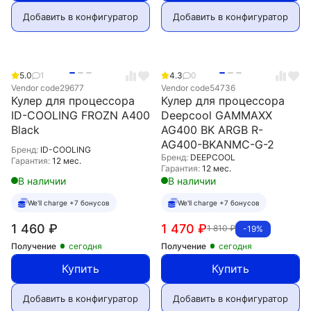
Добавить в конфигуратор
Добавить в конфигуратор
5.0
1
4.3
0
Vendor code
29677
Vendor code
54736
Кулер для процессора
Кулер для процессора
ID-COOLING FROZN A400
Deepcool GAMMAXX
Black
AG400 BK ARGB R-
AG400-BKANMC-G-2
Бренд:
ID-COOLING
Бренд:
DEEPCOOL
Гарантия:
12 мес.
Гарантия:
12 мес.
В наличии
В наличии
We'll charge +7 бонусов
We'll charge +7 бонусов
1 460
₽
1 470
₽
1 810
₽
-19%
Получение
сегодня
Получение
сегодня
Купить
Купить
Добавить в конфигуратор
Добавить в конфигуратор