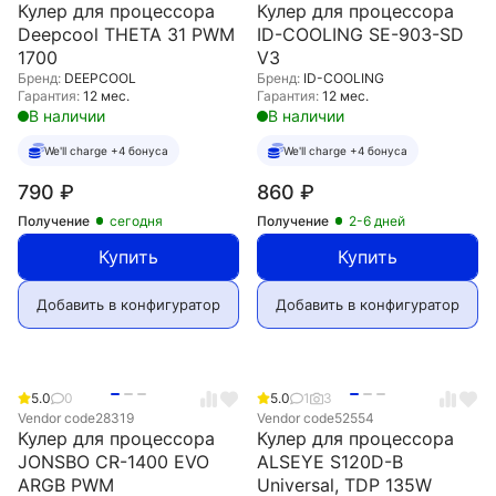
Кулер для процессора
Кулер для процессора
Deepcool THETA 31 PWM
ID-COOLING SE-903-SD
1700
V3
Бренд:
DEEPCOOL
Бренд:
ID-COOLING
Гарантия:
12 мес.
Гарантия:
12 мес.
В наличии
В наличии
We'll charge +4 бонуса
We'll charge +4 бонуса
790
₽
860
₽
Получение
сегодня
Получение
2-6 дней
Купить
Купить
Добавить в конфигуратор
Добавить в конфигуратор
5.0
0
5.0
1
3
Vendor code
28319
Vendor code
52554
Кулер для процессора
Кулер для процессора
JONSBO CR-1400 EVO
ALSEYE S120D-B
ARGB PWM
Universal, TDP 135W