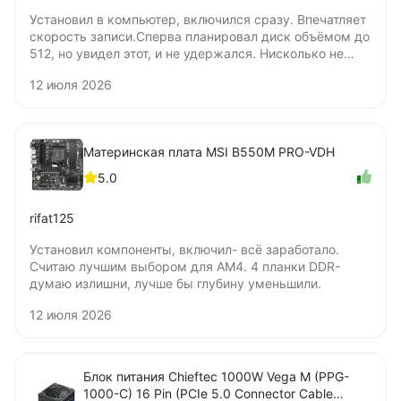
Установил в компьютер, включился сразу. Впечатляет
скорость записи.Сперва планировал диск объёмом до
512, но увидел этот, и не удержался. Нисколько не
жалею о покупке. Цена удовлетворяет. Не понял
12 июля 2026
только, бумажную наклейку нужно удалять для
установки под радиатор? Я удалять не стал.
Материнская плата MSI B550M PRO-VDH
5.0
rifat125
Установил компоненты, включил- всё заработало.
Считаю лучшим выбором для AM4. 4 планки DDR-
думаю излишни, лучше бы глубину уменьшили.
12 июля 2026
Блок питания Chieftec 1000W Vega M (PPG-
1000-C) 16 Pin (PCIe 5.0 Connector Cable