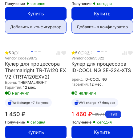
Получение
сегодня
Получение
сегодня
Купить
Купить
Добавить в конфигуратор
Добавить в конфигуратор
5.0
1
5.0
2
2
Vendor code
29872
Vendor code
55322
Кулер для процессора
Кулер для процессора
Thermalright TR-TA120 EX
ID-COOLING SE-224-XTS
V2 (TRTA120EXV2)
Бренд:
ID-COOLING
Бренд:
THERMALRIGHT
Гарантия:
12 мес.
Гарантия:
12 мес.
В наличии
В наличии
We'll charge +7 бонусов
We'll charge +7 бонусов
1 450
₽
1 460
₽
1 800
₽
-19%
Получение
сегодня
Получение
сегодня
Купить
Купить