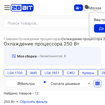
Москва
Ваш г
Главная
–
Охлаждение процессора
–
Охлаждение процессора 2
Охлаждение процессора 250 Вт
Моя сборка
0
компонентов
LGA 1700
AM5
LGA 1851
СЖО
Кулеры
D
Сначала дешевые
Фильтры
Найдено товаров - 12
250 Вт
Сбросить фильтр