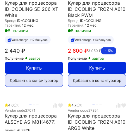
Кулер для процессора
Кулер для процессора
ID-COOLING SE-206-XT
ID-COOLING FROZN A610
White
Black PWM
Бренд:
ID-COOLING
Бренд:
ID-COOLING
Гарантия:
12 мес.
Гарантия:
12 мес.
В наличии
В наличии
We'll charge +12 бонусов
We'll charge +13 бонусов
2 440
₽
2 600
₽
3 050
₽
-15%
Получение
завтра
Получение
завтра
Купить
Купить
Добавить в конфигуратор
Добавить в конфигуратор
4.0
0
4.7
0
Vendor code
27071
Vendor code
27854
Кулер для процессора
Кулер для процессора
ALSEYE AS-M81(4677)
ID-COOLING FROZN A610
ARGB White
Бренд:
ALSEYE