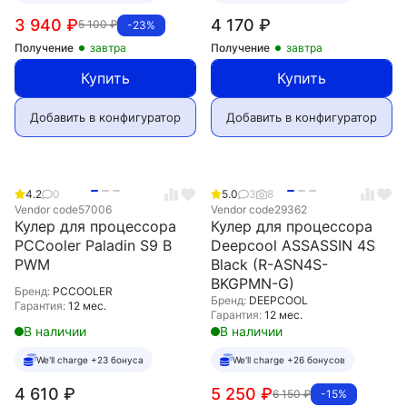
3 940
₽
4 170
₽
5 100
₽
-23%
Получение
завтра
Получение
завтра
Купить
Купить
Добавить в конфигуратор
Добавить в конфигуратор
4.2
0
5.0
3
8
Vendor code
57006
Vendor code
29362
Кулер для процессора
Кулер для процессора
PCCooler Paladin S9 B
Deepcool ASSASSIN 4S
PWM
Black (R-ASN4S-
BKGPMN-G)
Бренд:
PCCOOLER
Бренд:
DEEPCOOL
Гарантия:
12 мес.
Гарантия:
12 мес.
В наличии
В наличии
We'll charge +23 бонуса
We'll charge +26 бонусов
4 610
₽
5 250
₽
6 150
₽
-15%