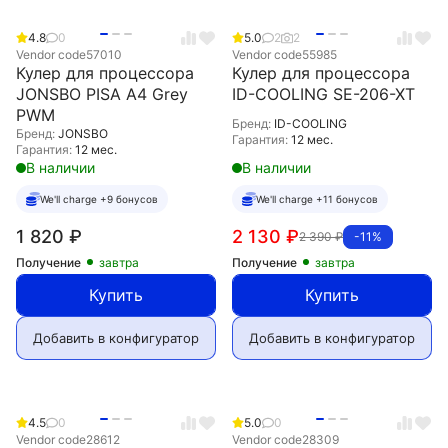
4.8
0
5.0
2
2
Vendor code
57010
Vendor code
55985
Кулер для процессора
Кулер для процессора
JONSBO PISA A4 Grey
ID-COOLING SE-206-XT
PWM
Бренд:
ID-COOLING
Бренд:
JONSBO
Гарантия:
12 мес.
Гарантия:
12 мес.
В наличии
В наличии
We'll charge +9 бонусов
We'll charge +11 бонусов
1 820
₽
2 130
₽
2 390
₽
-11%
Получение
завтра
Получение
завтра
Купить
Купить
Добавить в конфигуратор
Добавить в конфигуратор
4.5
0
5.0
0
Vendor code
28612
Vendor code
28309