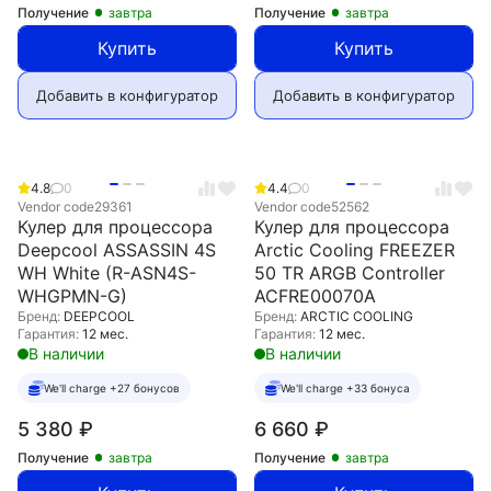
Получение
завтра
Получение
завтра
Купить
Купить
Добавить в конфигуратор
Добавить в конфигуратор
4.8
0
4.4
0
Vendor code
29361
Vendor code
52562
Кулер для процессора
Кулер для процессора
Deepcool ASSASSIN 4S
Arctic Cooling FREEZER
WH White (R-ASN4S-
50 TR ARGB Controller
WHGPMN-G)
ACFRE00070A
Бренд:
DEEPCOOL
Бренд:
ARCTIC COOLING
Гарантия:
12 мес.
Гарантия:
12 мес.
В наличии
В наличии
We'll charge +27 бонусов
We'll charge +33 бонуса
5 380
₽
6 660
₽
Получение
завтра
Получение
завтра