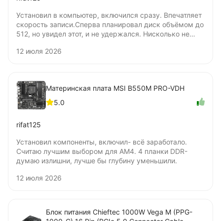
Установил в компьютер, включился сразу. Впечатляет
скорость записи.Сперва планировал диск объёмом до
512, но увидел этот, и не удержался. Нисколько не
жалею о покупке. Цена удовлетворяет. Не понял
12 июля 2026
только, бумажную наклейку нужно удалять для
установки под радиатор? Я удалять не стал.
Материнская плата MSI B550M PRO-VDH
5.0
rifat125
Установил компоненты, включил- всё заработало.
Считаю лучшим выбором для AM4. 4 планки DDR-
думаю излишни, лучше бы глубину уменьшили.
12 июля 2026
Блок питания Chieftec 1000W Vega M (PPG-