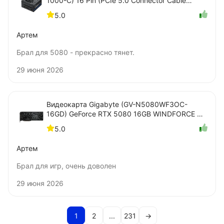
1000-C) 16 Pin (PCIe 5.0 Connector Cable
Details)
5.0
Артем
Брал для 5080 - прекрасно тянет.
29 июня 2026
Видеокарта Gigabyte (GV-N5080WF3OC-
16GD) GeForce RTX 5080 16GB WINDFORCE OC
SFF
5.0
Артем
Брал для игр, очень доволен
29 июня 2026
1
2
...
231
→