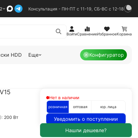
92
Консультация - ПН-ПТ с 11-19, СБ-ВС с 12-18
Войти
Сравнение
Избранное
Корзина
иски HDD
Еще
Конфигуратор
-V15
Нет в наличии
розничная
оптовая
юр. лица
):
200 Вт
Уведомить о поступлении