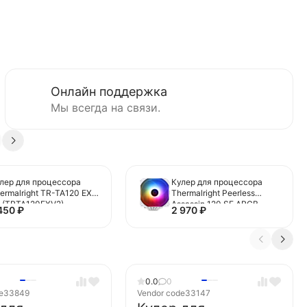
Онлайн поддержка
Мы всегда на связи.
лер для процессора
Кулер для процессора
ermalright TR-TA120 EX
Thermalright Peerless
 (TRTA120EXV2)
Assassin 120 SE ARGB
 450
₽
2 970
₽
White (TRPA120SEAW)
0.0
0
e
33849
Vendor code
33147