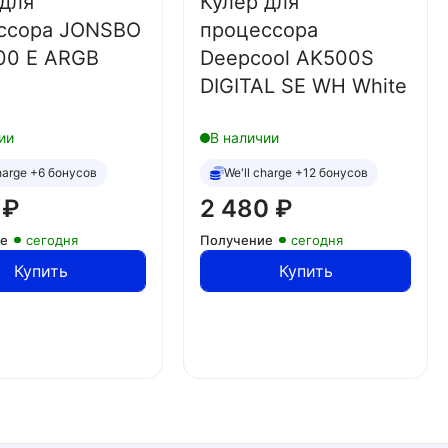
 для
Кулер для
ссора JONSBO
процессора
00 E ARGB
Deepcool AK500S
DIGITAL SE WH White
ии
В наличии
charge +6 бонусов
We'll charge +12 бонусов
0
₽
2 480
₽
ие
сегодня
Получение
сегодня
Купить
Купить