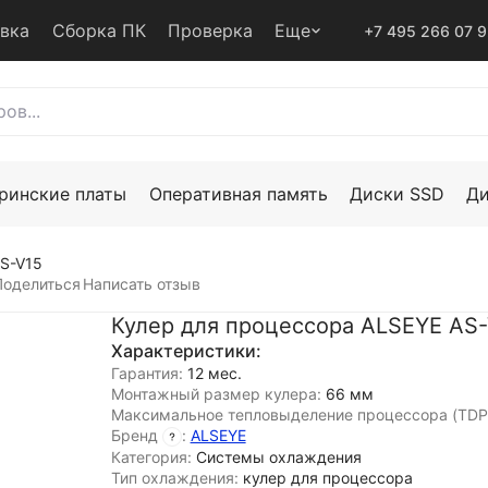
авка
Сборка ПК
Проверка
Еще
+7 495 266 07 
ринские платы
Оперативная память
Диски SSD
Д
AS-V15
Поделиться
Написать отзыв
Кулер для процессора ALSEYE AS
Характеристики:
Гарантия:
12 мес.
Монтажный размер кулера:
66 мм
Максимальное тепловыделение процессора (TDP
Бренд
:
ALSEYE
Категория:
Системы охлаждения
Тип охлаждения:
кулер для процессора