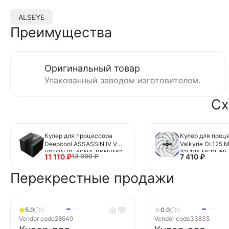
ALSEYE
Преимущества
Оригинальный товар
Упакованный заводом изготовителем.
Сх
Кулер для процессора
Кулер для проц
Deepcool ASSASSIN IV VC
Valkyrie DL125 
VISION (R-ASN4-BKNVMD-
(DL125 MERLIN)
11 110
₽
7 410
₽
13 000
₽
G)
Перекрестные продажи
5.0
0
0.0
0
Vendor code
28649
Vendor code
33835