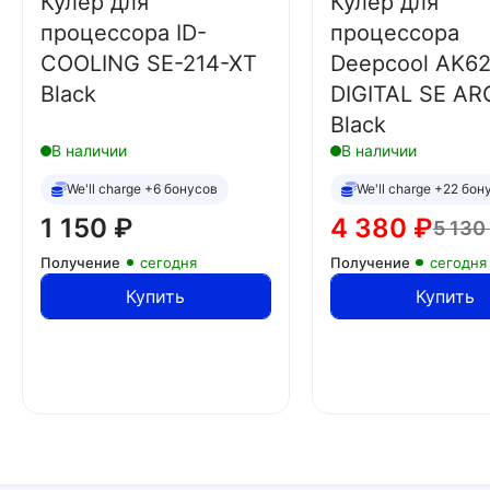
Кулер для
Кулер для
процессора ID-
процессора
COOLING SE-214-XT
Deepcool AK6
Black
DIGITAL SE AR
Black
В наличии
В наличии
We'll charge +6 бонусов
We'll charge +22 бон
1 150
₽
4 380
₽
5 130
Получение
сегодня
Получение
сегодня
Купить
Купить