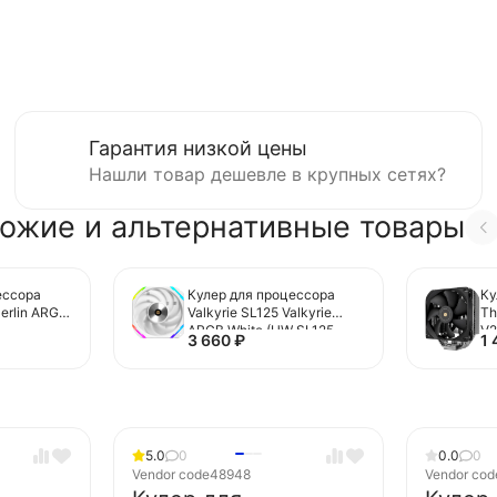
Гарантия низкой цены
Нашли товар дешевле в крупных сетях?
ожие и альтернативные товары
ессора
Кулер для процессора
Ку
Merlin ARGB
Valkyrie SL125 Valkyrie
Th
ARGB White (HW SL125
V2
3 660
₽
1
VALKYRIE)
5.0
0
0.0
0
Vendor code
48948
Vendor cod