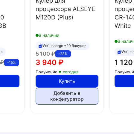
Кулер для
Кулер
процессора ALSEYE
проце
20
M120D (Plus)
CR-14
GB
White
В наличии
В налич
We'll charge +20 бонусов
ус
We'll 
5 100
₽
-23%
3 940
₽
1 12
₽
-15%
Получение
сегодня
Получен
Купить
Добавить в
конфигуратор